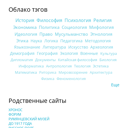
Облако тэгов
История
Философия
Психология
Религия
Экономика
Политика
Социология
Мифология
Идеология
Право
Мусульманство
Этнология
Этика
Наука
Логика
Педагогика
Методология
Языкознание
Литература
Искусство
Археология
Демография
География
Экология
Военные
Культура
Дипломатия
Документы
Китайская философия
Биология
Информатика
Антропология
Теология
Эстетика
Математика
Риторика
Мировоззрение
Архитектура
Физика
Феноменология
Еще
Родственные сайты
ХРОНОС
ФОРУМ
РУМЯНЦЕВСКИЙ МУЗЕЙ
ДО 1917 ГОДА