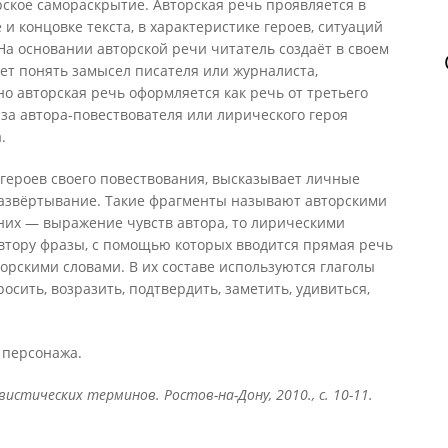
орское самораскрытие. Авторская речь проявляется в
 и концовке текста, в характеристике героев, ситуаций
 На основании авторской речи читатель создаёт в своем
ает понять замысел писателя или журналиста,
но авторская речь оформляется как речь от третьего
аза автора-повествователя или лирического героя
.
и героев своего повествования, высказывает личные
 развёртывание. Такие фрагменты называют авторскими
 них — выражение чувств автора, то лирическими
тору фразы, с помощью которых вводится прямая речь
рскими словами. В их составе используются глаголы
росить, возразить, подтвердить, заметить, удивиться,
 персонажа.
истических терминов. Ростов-на-Дону, 2010., с. 10-11.