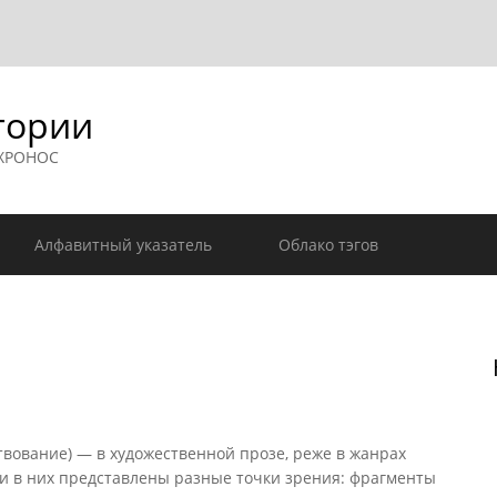
гории
 ХРОНОС
Алфавитный указатель
Облако тэгов
вование) — в художественной прозе, реже в жанрах
ли в них представлены разные точки зрения: фрагменты