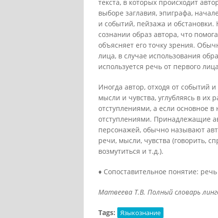
текста, в которых происходит авт
выборе заглавия, эпиграфа, начале
и событий, пейзажа и обстановки.
сознании образ автора, что помог
объясняет его точку зрения. Обыч
лица, в случае использования обр
используется речь от первого лица
Иногда автор, отходя от событий 
мысли и чувства, углубляясь в их
отступлениями, а если основное в
отступлениями. Принадлежащие ав
персонажей, обычно называют авто
речи, мысли, чувства (говорить, сп
возмутиться и т.д.).
♦ Сопоставительное понятие: речь
Матвеева Т.В. Полный словарь лингв
Tags:
Языкознание