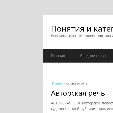
Понятия и кате
Вспомогательный проект портала
Главная
Вводное слово
Вы здесь
Главная
» Авторская речь
Авторская речь
АВТОРСКАЯ РЕЧЬ (авторское повест
художественной публицистики, ес