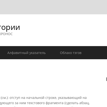
гории
 ХРОНОС
Алфавитный указатель
Облако тэгов
 (см.): отступ на начальной строке, указывающий на
ующего за ним текстового фрагмента (сделать абзац,