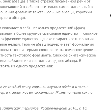
ы, знак абзаца), а также отрезок письменной речи от
заключающий в себе относительно самостоятельный в
ношении фрагмент текста (большие абзацы, короткий
ервого абзаца).
та включает в себя несколько предложений (фраз),
вилам в более крупное смысловое единство — сложное
сверхфразовое единство. Однако приравнивать понятия
целое нельзя. Термин абзац подчёркивает формальную
нном тексте, а термин сложное синтаксическое целое —
тность текстового фрагмента. Сложное синтаксическое
лько абзацев или состоять из одного абзаца. В
стоять из одного предложения:
о её каждый вечер кормили вкусным обедом и звали
мцу, и к своим новым сожителям. Жизнь потекла как по
истических терминов. Ростов-на-Дону, 2010., с. 10.