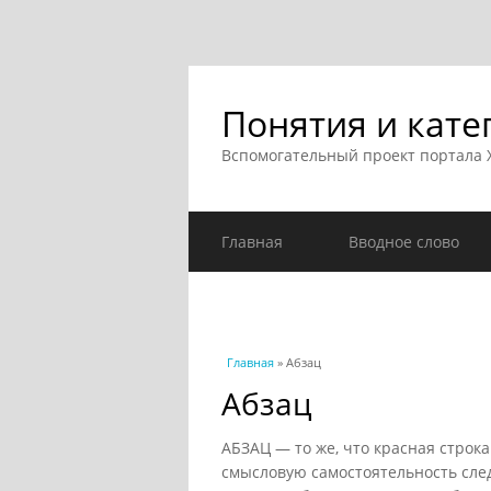
Понятия и кате
Вспомогательный проект портала
Главная
Вводное слово
Вы здесь
Главная
» Абзац
Абзац
АБЗАЦ — то же, что красная строка
смысловую самостоятельность след