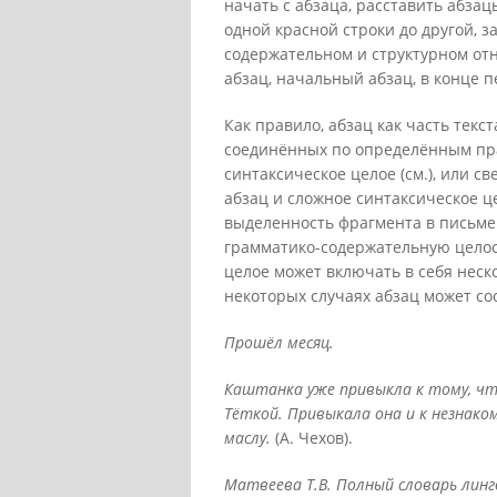
начать с абзаца, расставить абзац
одной красной строки до другой, 
содержательном и структурном от
абзац, начальный абзац, в конце п
Как правило, абзац как часть текс
соединённых по определённым пра
синтаксическое целое (см.), или 
абзац и сложное синтаксическое 
выделенность фрагмента в письме
грамматико-содержательную целос
целое может включать в себя неско
некоторых случаях абзац может со
Прошёл месяц.
Каштанка уже привыкла к тому, чт
Тёткой. Привыкала она и к незнако
маслу.
(А. Чехов).
Матвеева Т.В. Полный словарь лингв