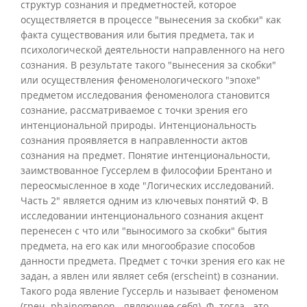
структур сознания и предметностей, которое
осуществляется в процессе "вынесения за скобки" как
факта существования или бытия предмета, так и
психологической деятельности направленного на него
сознания. В результате такого "вынесения за скобки"
или осуществления феноменологического "эпохе"
предметом исследования феноменолога становится
сознание, рассматриваемое с точки зрения его
интенциональной природы. Интенциональность
сознания проявляется в направленности актов
сознания на предмет. Понятие интенциональности,
заимствованное Гуссерлем в философии Брентано и
переосмысленное в ходе "Логических исследований.
Часть 2" является одним из ключевых понятий Ф. В
исследовании интенционального сознания акцент
перенесен с что или "выносимого за скобки" бытия
предмета, на его как или многообразие способов
данности предмета. Предмет с точки зрения его как не
задан, а явлен или являет себя (erscheint) в сознании.
Такого рода явление Гуссерль и называет феноменом
(греч. phainomenon - являющее себя). Ф. тогда - это