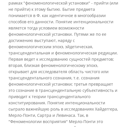
рамках "феноменологической установки" - прийти (или
не прийти) к этому бытию. Бытие предмета
понимается в Ф. как идентичное в многообразии
способов его данности. Понятие интенциональности
является тогда условием возможности
феноменологической установки. Путями же по ее
достижению выступают, наряду с
феноменологическим эпохэ, эйдетическая,
трансцендентальная и феноменологическая редукции.
Первая ведет к исследованию сущностей предметов;
вторая, близкая феноменологическому эпохэ,
открывает для исследователя область чистого или
трансцендентального сознания, т.е. сознания
феноменологической установки; третья превращает
это сознание в трансцендентальную субъективность и
приводит к теории трансцендентального
конституирования. Понятие интенциональности
сыграло важнейшую роль в исследованиях Хайдеггера,
Мерло-Понти, Сартра и Левинаса. Так, в
"Феноменологии восприятия" Мерло-Понти это