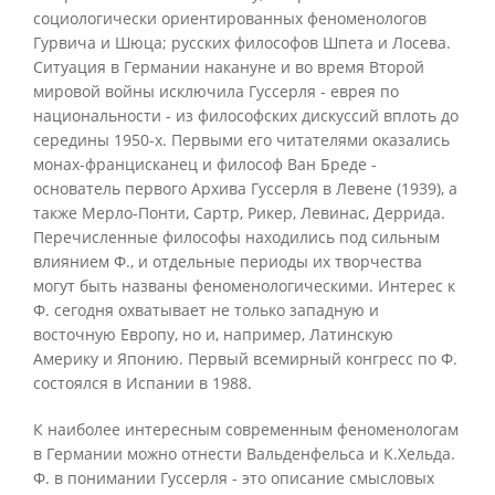
социологически ориентированных феноменологов
Гурвича и Шюца; русских философов Шпета и Лосева.
Ситуация в Германии накануне и во время Второй
мировой войны исключила Гуссерля - еврея по
национальности - из философских дискуссий вплоть до
середины 1950-х. Первыми его читателями оказались
монах-францисканец и философ Ван Бреде -
основатель первого Архива Гуссерля в Левене (1939), а
также Мерло-Понти, Сартр, Рикер, Левинас, Деррида.
Перечисленные философы находились под сильным
влиянием Ф., и отдельные периоды их творчества
могут быть названы феноменологическими. Интерес к
Ф. сегодня охватывает не только западную и
восточную Европу, но и, например, Латинскую
Америку и Японию. Первый всемирный конгресс по Ф.
состоялся в Испании в 1988.
К наиболее интересным современным феноменологам
в Германии можно отнести Вальденфельса и К.Хельда.
Ф. в понимании Гуссерля - это описание смысловых