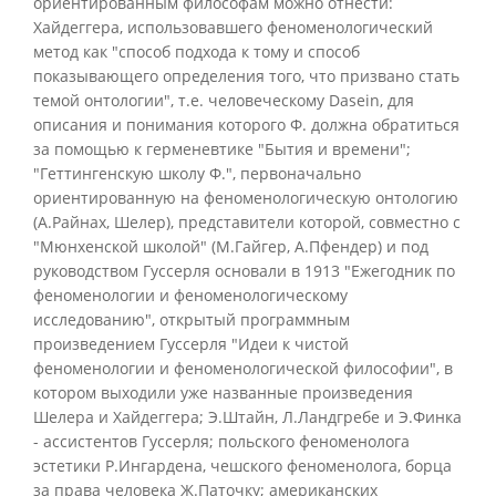
ориентированным философам можно отнести:
Хайдеггера, использовавшего феноменологический
метод как "способ подхода к тому и способ
показывающего определения того, что призвано стать
темой онтологии", т.е. человеческому Dasein, для
описания и понимания которого Ф. должна обратиться
за помощью к герменевтике "Бытия и времени";
"Геттингенскую школу Ф.", первоначально
ориентированную на феноменологическую онтологию
(А.Райнах, Шелер), представители которой, совместно с
"Мюнхенской школой" (М.Гайгер, А.Пфендер) и под
руководством Гуссерля основали в 1913 "Ежегодник по
феноменологии и феноменологическому
исследованию", открытый программным
произведением Гуссерля "Идеи к чистой
феноменологии и феноменологической философии", в
котором выходили уже названные произведения
Шелера и Хайдеггера; Э.Штайн, Л.Ландгребе и Э.Финка
- ассистентов Гуссерля; польского феноменолога
эстетики Р.Ингардена, чешского феноменолога, борца
за права человека Ж.Паточку; американских