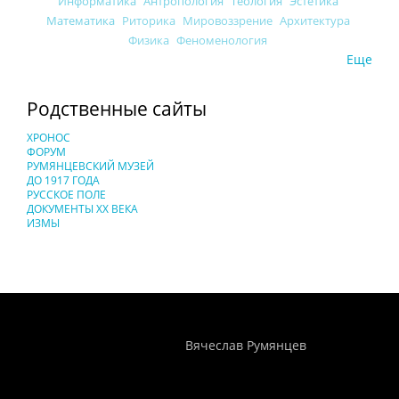
Информатика
Антропология
Теология
Эстетика
Математика
Риторика
Мировоззрение
Архитектура
Физика
Феноменология
Еще
Родственные сайты
ХРОНОС
ФОРУМ
РУМЯНЦЕВСКИЙ МУЗЕЙ
ДО 1917 ГОДА
РУССКОЕ ПОЛЕ
ДОКУМЕНТЫ XX ВЕКА
ИЗМЫ
Понятия И Категории - Исторический Проект ХРОНОС
WEB-редактор
Вячеслав Румянцев