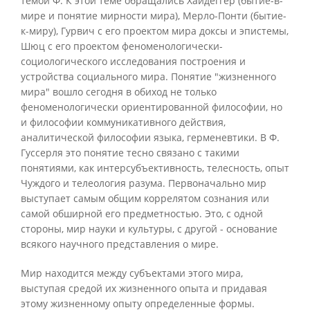
темой Ф. К этой теме обращались Хайдеггер (бытие-в-
мире и понятие мирности мира), Мерло-Понти (бытие-
к-миру), Гурвич с его проектом мира доксы и эпистемы,
Шюц с его проектом феноменологически-
социологического исследования построения и
устройства социального мира. Понятие "жизненного
мира" вошло сегодня в обиход не только
феноменологически ориентированной философии, но
и философии коммуникативного действия,
аналитической философии языка, герменевтики. В Ф.
Гуссерля это понятие тесно связано с такими
понятиями, как интерсубъективность, телесность, опыт
Чуждого и телеология разума. Первоначально мир
выступает самым общим коррелятом сознания или
самой обширной его предметностью. Это, с одной
стороны, мир науки и культуры, с другой - основание
всякого научного представления о мире.
Мир находится между субъектами этого мира,
выступая средой их жизненного опыта и придавая
этому жизненному опыту определенные формы.