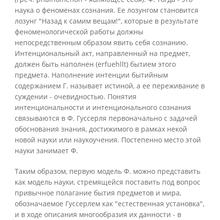
наука о феноменах сознания. Ее лозунгом становится
лозунг "Назад к самим вещам!", которые в результате
феноменологической работы должны
непосредственным образом явить себя сознанию.
Интенциональный акт, направленный на предмет,
должен быть наполнен (erfuehllt) бытием этого
предмета. Наполнение интенции бытийным
содержанием Г. называет истиной, а ее переживание в
суждении - очевидностью. Понятия
интенциональности и интенционального сознания
связываются в Ф. Гуссерля первоначально с задачей
обоснования знания, достижимого в рамках некой
новой науки или наукоучения. Постепенно место этой
науки занимает Ф.
Таким образом, первую модель Ф. можно представить
как модель науки, стремящейся поставить под вопрос
привычное полагание бытия предметов и мира,
обозначаемое Гуссерлем как "естественная установка",
и в ходе описания многообразия их данности - в