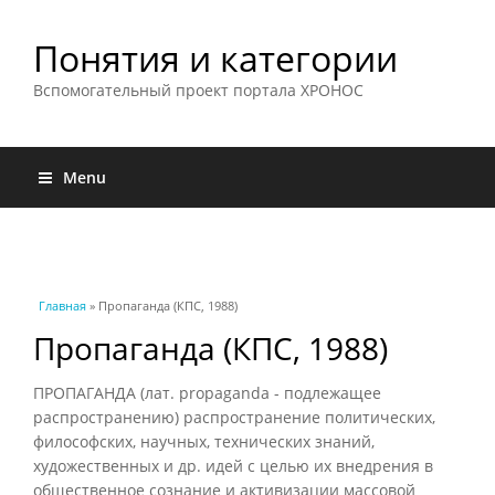
Понятия и категории
Вспомогательный проект портала ХРОНОС
Menu
Вы здесь
Главная
» Пропаганда (КПС, 1988)
Пропаганда (КПС, 1988)
ПРОПАГАНДА (лат. propaganda - подлежащее
распространению) распространение политических,
философских, научных, технических знаний,
художественных и др. идей с целью их внедрения в
общественное сознание и активизации массовой