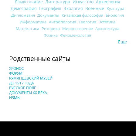
Языкознание
Литература
Искусство
Археология
Демография
География
Экология
Военные
Культура
Дипломатия
Документы
Китайская философия
Биология
Информатика
Антропология
Теология
Эстетика
Математика
Риторика
Мировоззрение
Архитектура
Физика
Феноменология
Еще
Родственные сайты
ХРОНОС
ФОРУМ
РУМЯНЦЕВСКИЙ МУЗЕЙ
ДО 1917 ГОДА
РУССКОЕ ПОЛЕ
ДОКУМЕНТЫ XX ВЕКА
ИЗМЫ
Понятия И Категории - Исторический Проект ХРОНОС