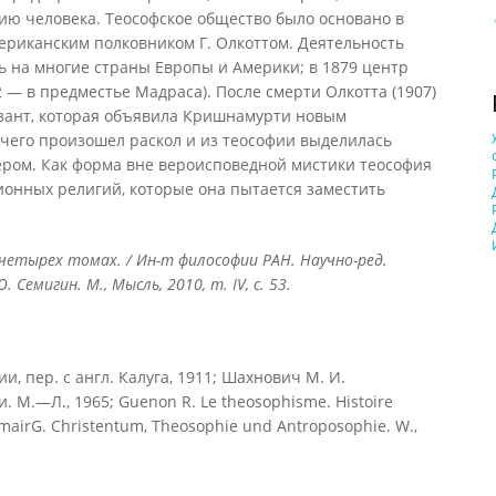
 человека. Теософское общество было основано в
ериканским полковником Г. Олкоттом. Деятельность
 на многие страны Европы и Америки; в 1879 центр
 — в предместье Мадраса). После смерти Олкотта (1907)
езант, которая объявила Кришнамурти новым
 чего произошел раскол и из теософии выделилась
ером. Как форма вне вероисповедной мистики теософия
ионных религий, которые она пытается заместить
четырех
томах
. / Ин
-т
философии
РАН
. Научно-ред.
.Ю. Семигин. М., Мысль, 2010, т.
IV, с. 53.
и, пер. с англ. Калуга, 1911; Шахнович М. И.
. М.—Л., 1965; Guenon R. Le theosophisme. Histoire
himairG. Christentum, Theosophie und Antroposophie. W.,