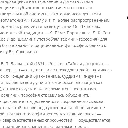
, опирающейся на откровение и догматы, стали
дящие из субъективного мистического опыта и
 виде связной системы. Некоторые исследователи
неоплатонизм, каббалу и т. п. Более распространенным
 термина к ряду мистических учений 16—18 веков.,
стианской традиции, — Я. Бёме, Парацельса, Л. К. Сен-
гера и др. Шеллинг употреблял термин «теософия» для
о богопознания и рациональной философии; близко к
» у Вл. Соловьева;
Е. П. Блаватской (1831 —91; соч. «Тайная доктрина» —
рус. пер. т. 1—3. Л., 1991) и ее последователей. Сложилось
ских концепций брахманизма, буддизма, индуизма
и человеческой души и космической эволюции как
, а также оккультизма и элементов гностицизма.
религии», теософия стремилась объединить
 раскрытие тождественности сокровенного смысла
ать на этой основе род «универсальной религии», не
й. Согласно теософии, конечная цель человека —
 и сверхъестественных способностей — осуществляется
 традиции «посвященных», или «мастеров»,