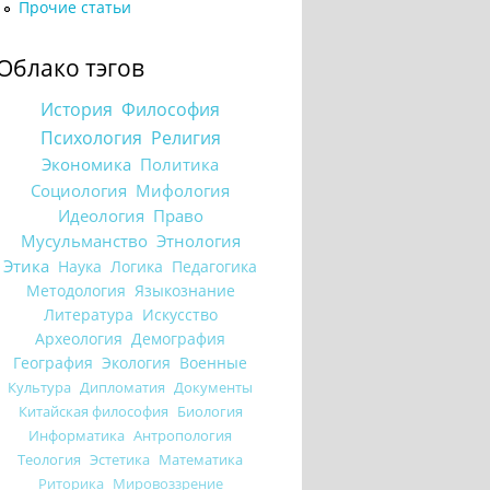
Прочие статьи
Облако тэгов
История
Философия
Психология
Религия
Экономика
Политика
Социология
Мифология
Идеология
Право
Мусульманство
Этнология
Этика
Наука
Логика
Педагогика
Методология
Языкознание
Литература
Искусство
Археология
Демография
География
Экология
Военные
Культура
Дипломатия
Документы
Китайская философия
Биология
Информатика
Антропология
Теология
Эстетика
Математика
Риторика
Мировоззрение