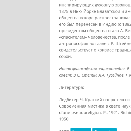
инспирирующих духовную эволюцию
1875 в Нью-Йорке Блаватской и ам
общества вскоре распространилась
его был перенесен в Индию (с 1882
президентом общества стала А. Б
«спасителем» человечества, после
антропософия во главе с Р. Штейн
свидетельствует о кризисе традиц
собой.
Новая
философская
энциклопедия
. В
совет: В.С. Степин, А.А. Гусейнов, Г
Литература:
Ледбитер Ч. Краткий очерк теософи
Современная мистика в свете науки
d'une pseudoreligion. P., 1921; Bic
1950.