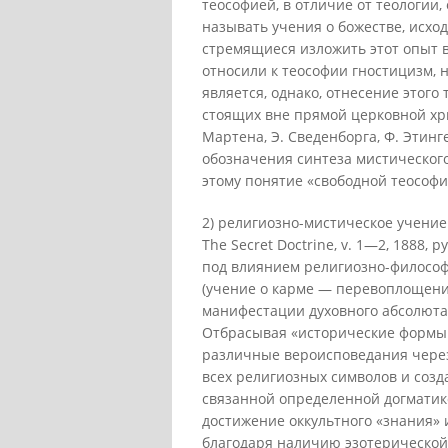
теософией, в отличие от теологии
называть учения о божестве, исхо
стремящиеся изложить этот опыт в
относили к теософии гностицизм, 
является, однако, отнесение этого
стоящих вне прямой церковной хри
Мартена, Э. Сведенборга, Ф. Этин
обозначения синтеза мистическог
этому понятие «свободной теософии
2) религиозно-мистическое учение 
The Secret Doctrine, v. 1—2, 1888, 
под влиянием религиозно-философ
(учение о карме — перевоплощени
манифестации духовного абсолюта)
Отбрасывая «исторические формы 
различные вероисповедания через
всех религиозных символов и созд
связанной определенной догматико
достижение оккультного «знания»
благодаря наличию эзотерической