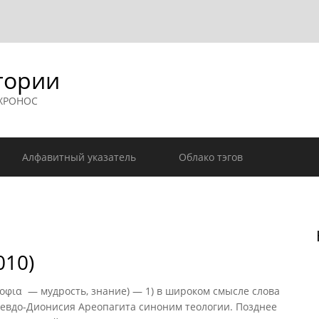
гории
 ХРОНОС
Алфавитный указатель
Облако тэгов
010)
σοφια — мудрость, знание) — 1) в широком смысле слова
севдо-Дионисия Ареопагита синоним теологии. Позднее