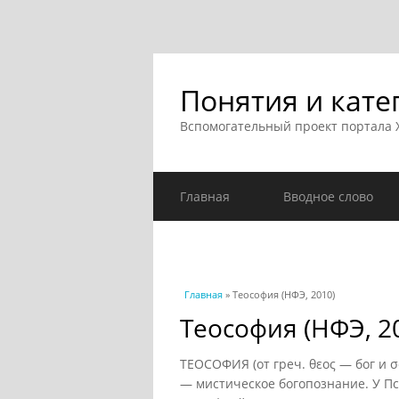
Понятия и кате
Вспомогательный проект портала
Главная
Вводное слово
Вы здесь
Главная
» Теософия (НФЭ, 2010)
Теософия (НФЭ, 2
ТЕОСОФИЯ (от греч. θεος — бог и 
— мистическое богопознание. У П