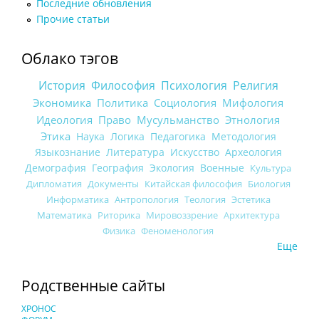
Последние обновления
Прочие статьи
Облако тэгов
История
Философия
Психология
Религия
Экономика
Политика
Социология
Мифология
Идеология
Право
Мусульманство
Этнология
Этика
Наука
Логика
Педагогика
Методология
Языкознание
Литература
Искусство
Археология
Демография
География
Экология
Военные
Культура
Дипломатия
Документы
Китайская философия
Биология
Информатика
Антропология
Теология
Эстетика
Математика
Риторика
Мировоззрение
Архитектура
Физика
Феноменология
Еще
Родственные сайты
ХРОНОС