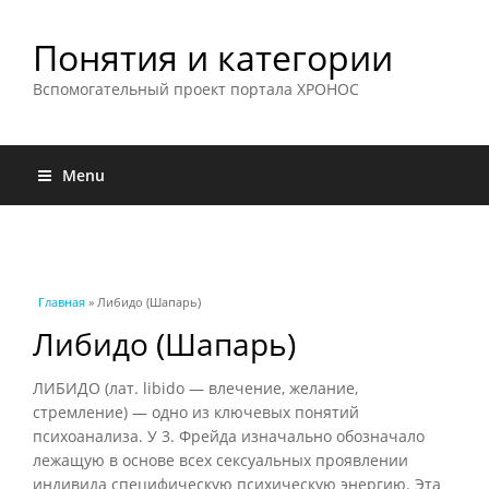
Понятия и категории
Вспомогательный проект портала ХРОНОС
Menu
Вы здесь
Главная
» Либидо (Шапарь)
Либидо (Шапарь)
ЛИБИДО (лат. libido — влечение, желание,
стремление) — одно из ключевых понятий
психоанализа. У 3. Фрейда изначально обозначало
лежащую в основе всех сексуальных проявлении
индивида специфическую психическую энергию. Эта