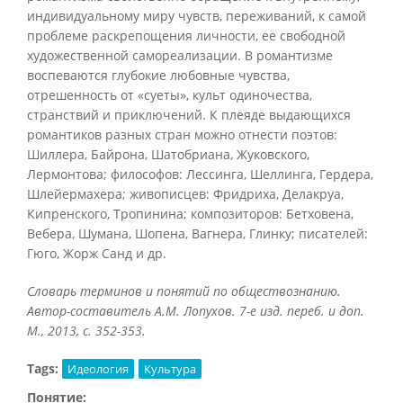
индивидуальному миру чувств, переживаний, к самой
проблеме раскрепощения личности, ее свободной
художественной самореализации. В романтизме
воспеваются глубокие любовные чувства,
отрешенность от «суеты», культ одиночества,
странствий и приключений. К плеяде выдающихся
романтиков разных стран можно отнести поэтов:
Шиллера, Байрона, Шатобриана, Жуковского,
Лермонтова; философов: Лессинга, Шеллинга, Гердера,
Шлейермахера; живописцев: Фридриха, Делакруа,
Кипренского, Тропинина; композиторов: Бетховена,
Вебера, Шумана, Шопена, Вагнера, Глинку; писателей:
Гюго, Жорж Санд и др.
Словарь терминов и понятий по обществознанию.
Автор-составитель А.М. Лопухов. 7-е изд. переб. и доп.
М., 2013, с. 352-353.
Tags:
Идеология
Культура
Понятие: