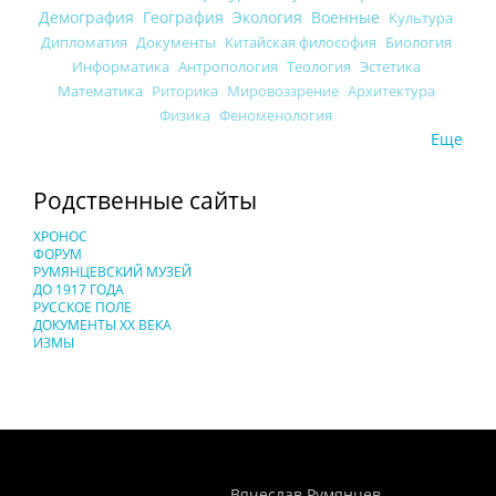
Демография
География
Экология
Военные
Культура
Дипломатия
Документы
Китайская философия
Биология
Информатика
Антропология
Теология
Эстетика
Математика
Риторика
Мировоззрение
Архитектура
Физика
Феноменология
Еще
Родственные сайты
ХРОНОС
ФОРУМ
РУМЯНЦЕВСКИЙ МУЗЕЙ
ДО 1917 ГОДА
РУССКОЕ ПОЛЕ
ДОКУМЕНТЫ XX ВЕКА
ИЗМЫ
Понятия И Категории - Исторический Проект ХРОНОС
WEB-редактор
Вячеслав Румянцев