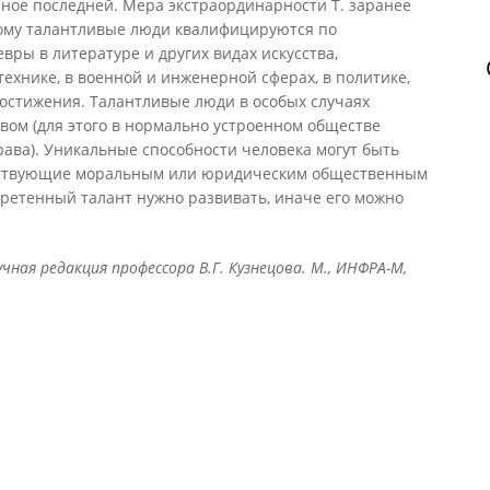
нное последней. Мера экстраординарности Т. заранее
ому талантливые люди квалифицируются по
вры в литературе и других видах искусства,
технике, в военной и инженерной сферах, в политике,
 достижения. Талантливые люди в особых случаях
ом (для этого в нормально устроенном обществе
рава). Уникальные способности человека могут быть
етствующие моральным или юридическим общественным
ретенный талант нужно развивать, иначе его можно
ная редакция профессора В.Г. Кузнецова. М., ИНФРА-М,