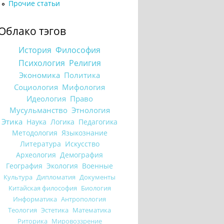
Прочие статьи
Облако тэгов
История
Философия
Психология
Религия
Экономика
Политика
Социология
Мифология
Идеология
Право
Мусульманство
Этнология
Этика
Наука
Логика
Педагогика
Методология
Языкознание
Литература
Искусство
Археология
Демография
География
Экология
Военные
Культура
Дипломатия
Документы
Китайская философия
Биология
Информатика
Антропология
Теология
Эстетика
Математика
Риторика
Мировоззрение