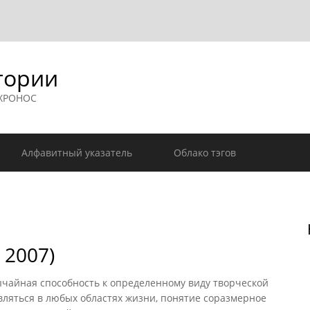
гории
 ХРОНОС
Алфавитный указатель
Облако тэгов
 2007)
чайная способность к определенному виду творческой
вляться в любых областях жизни, понятие соразмерное