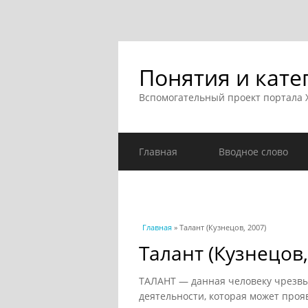
Понятия и кате
Вспомогательный проект портала
Главная
Вводное слово
Вы здесь
Главная
» Талант (Кузнецов, 2007)
Талант (Кузнецов,
ТАЛАНТ — данная человеку чрезвы
деятельности, которая может проя