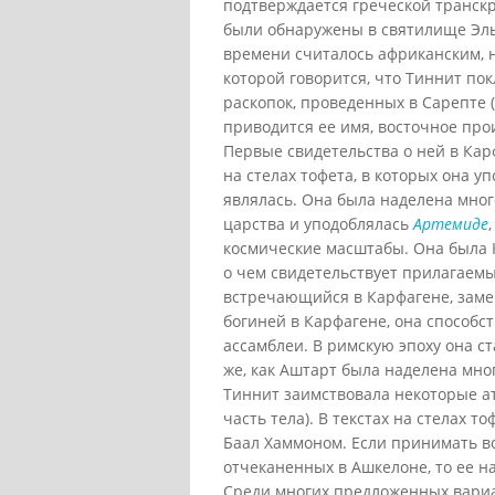
подтверждается греческой транскр
были обнаружены в святилище Эль-
времени считалось африканским, 
которой говорится, что Тиннит по
раскопок, проведенных в Сарепте (
приводится ее имя, восточное про
Первые свидетельства о ней в Карф
на стелах тофета, в которых она у
являлась. Она была наделена мно
царства и уподоблялась
Артемиде
космические масштабы. Она была 
о чем свидетельствует прилагаемый
встречающийся в Карфагене, замен
богиней в Карфагене, она способс
ассамблеи. В римскую эпоху она с
же, как Аштарт была наделена мн
Тиннит заимствовала некоторые 
часть тела). В текстах на стелах т
Баал Хаммоном. Если принимать во
отчеканенных в Ашкелоне, то ее на
Среди многих предложенных вариа