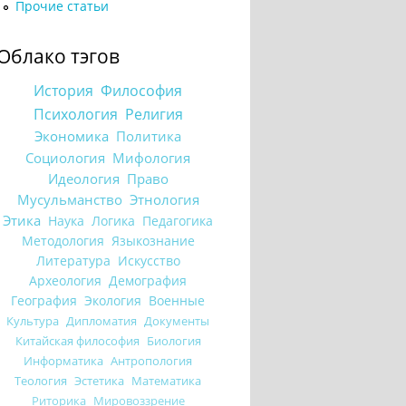
Прочие статьи
Облако тэгов
История
Философия
Психология
Религия
Экономика
Политика
Социология
Мифология
Идеология
Право
Мусульманство
Этнология
Этика
Наука
Логика
Педагогика
Методология
Языкознание
Литература
Искусство
Археология
Демография
География
Экология
Военные
Культура
Дипломатия
Документы
Китайская философия
Биология
Информатика
Антропология
Теология
Эстетика
Математика
Риторика
Мировоззрение