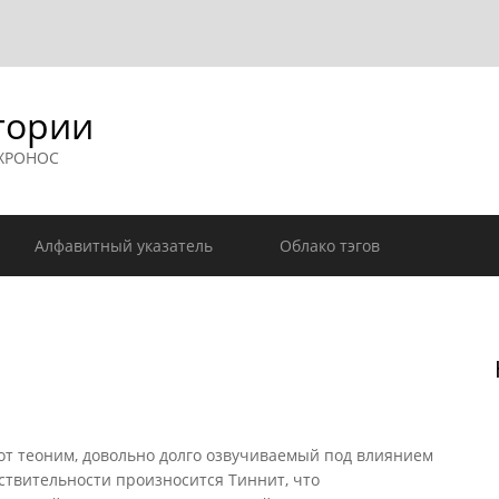
гории
 ХРОНОС
Алфавитный указатель
Облако тэгов
от теоним, довольно долго озвучиваемый под влиянием
йствительности произносится Тиннит, что