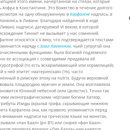
ипцией этого имени, начертанной на стелах, которые
Хофра в Константине. Это божество в течение долгого
несмотря на одну обнаруженную в
Карфагене
надпись, в
клонялись в Ливане. Благодаря найденной в ходе
Ливан), надписи, датируемой VI веком, в которой
исхождение Тиннит не вызывает у нас сомнений.
агене относятся к V веку, что подтверждается текстами
поминается наряду с
Баал Хаммоном
, чьей супругой она
гочисленными функциями: была богиней подземного
, но ее ассоциация с созвездиями придавала ей
Куротрофой (то есть вскармливающей или кормилицей),
 к ней эпитет «материнская» ('m), часто
енный в римскую эпоху на nutrix. Будучи верховной
твовала плодородию мужчин и земли. Она возглавляла
тановится Юноной небесной (или Целестис). Точно так
огими иконографическими чертами богини Хатхор,
атрибуты Изиды (крылья грифа, скрывающие нижнюю
офета Карфагена она, как правило, упоминается перед
 внимание надписи на греческом языке на монетах,
зывали «пан Баал» (pn В'l) или скорее «фан Баал».
нтов перевода вариант «Лик Баала» нам кажется