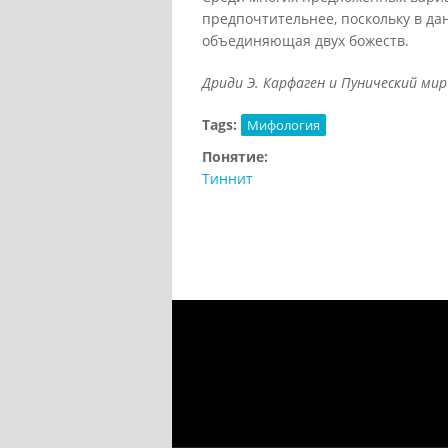
предпочтительнее, поскольку в да
объединяющая двух божеств.
Дриди Э. Карфаген и Пунический мир /
Tags:
Мифология
Понятие:
Тиннит