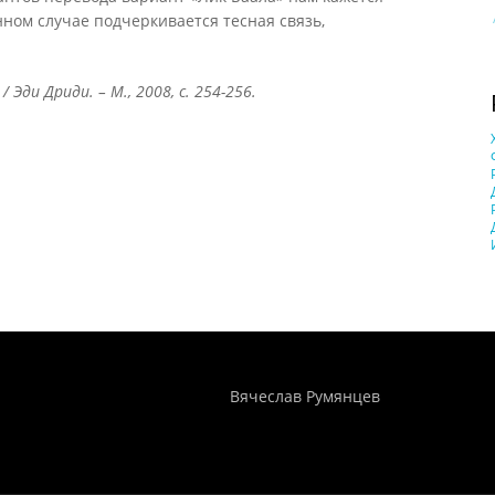
нном случае подчеркивается тесная связь,
 Эди Дриди. – М., 2008, с. 254-256.
Понятия И Категории - Исторический Проект ХРОНОС
WEB-редактор
Вячеслав Румянцев