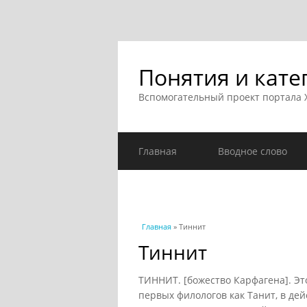
Понятия и кате
Вспомогательный проект портала
Главная
Вводное слово
Вы здесь
Главная
» Тиннит
Тиннит
ТИННИТ. [божество Карфагена]. Эт
первых филологов как Танит, в де