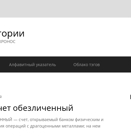
гории
 ХРОНОС
Алфавитный указатель
Облако тэгов
й
чет обезличенный
ЫЙ — счет, открываемый банком физическим и
ия операций с драгоценными металлами; на нем