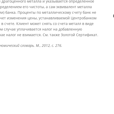
и драгоценного металла и указывается определенное
пределением его чистоты, а сам эквивалент металла
и) банка. Проценты по металлическому счету банк не
 счет изменения цены, устанавливаемой Центробанком
в счете. Клиент может снять со счета металл в виде
ом случае уплачивается налог на добавленную
учае налог не взимается. См. также Золотой Сертификат.
омический словарь. М., 2012, с. 276.