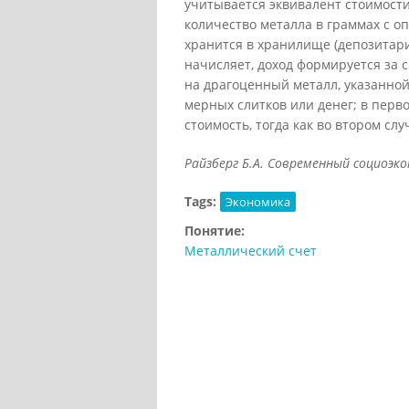
учитывается эквивалент стоимост
количество металла в граммах с о
хранится в хранилище (депозитари
начисляет, доход формируется за
на драгоценный металл, указанной 
мерных слитков или денег; в перв
стоимость, тогда как во втором сл
Райзберг Б.А. Современный социоэкон
Tags:
Экономика
Понятие:
Металлический счет