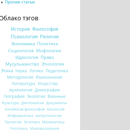
Прочие статьи
Облако тэгов
История
Философия
Психология
Религия
Экономика
Политика
Социология
Мифология
Идеология
Право
Мусульманство
Этнология
Этика
Наука
Логика
Педагогика
Методология
Языкознание
Литература
Искусство
Археология
Демография
География
Экология
Военные
Культура
Дипломатия
Документы
Китайская философия
Биология
Информатика
Антропология
Теология
Эстетика
Математика
Риторика
Мировоззрение