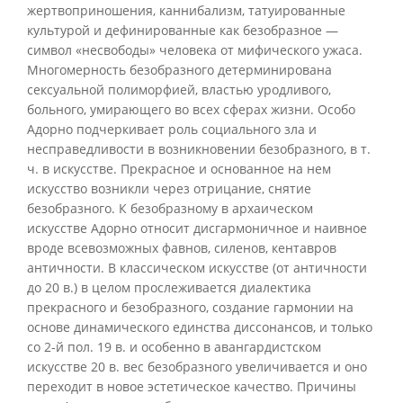
жертвоприношения, каннибализм, татуированные
культурой и дефинированные как безобразное —
символ «несвободы» человека от мифического ужаса.
Многомерность безобразного детерминирована
сексуальной полиморфией, властью уродливого,
больного, умирающего во всех сферах жизни. Особо
Адорно подчеркивает роль социального зла и
несправедливости в возникновении безобразного, в т.
ч. в искусстве. Прекрасное и основанное на нем
искусство возникли через отрицание, снятие
безобразного. К безобразному в архаическом
искусстве Адорно относит дисгармоничное и наивное
вроде всевозможных фавнов, силенов, кентавров
античности. В классическом искусстве (от античности
до 20 в.) в целом прослеживается диалектика
прекрасного и безобразного, создание гармонии на
основе динамического единства диссонансов, и только
со 2-й пол. 19 в. и особенно в авангардистском
искусстве 20 в. вес безобразного увеличивается и оно
переходит в новое эстетическое качество. Причины