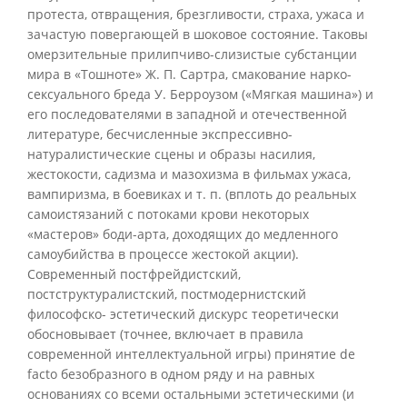
протеста, отвращения, брезгливости, страха, ужаса и
зачастую повергающей в шоковое состояние. Таковы
омерзительные прилипчиво-слизистые субстанции
мира в «Тошноте» Ж. П. Сартра, смакование нарко-
сексуального бреда У. Берроузом («Мягкая машина») и
его последователями в западной и отечественной
литературе, бесчисленные экспрессивно-
натуралистические сцены и образы насилия,
жестокости, садизма и мазохизма в фильмах ужаса,
вампиризма, в боевиках и т. п. (вплоть до реальных
самоистязаний с потоками крови некоторых
«мастеров» боди-арта, доходящих до медленного
самоубийства в процессе жестокой акции).
Современный постфрейдистский,
постструктуралистский, постмодернистский
философско- эстетический дискурс теоретически
обосновывает (точнее, включает в правила
современной интеллектуальной игры) принятие de
facto безобразного в одном ряду и на равных
основаниях со всеми остальными эстетическими (и