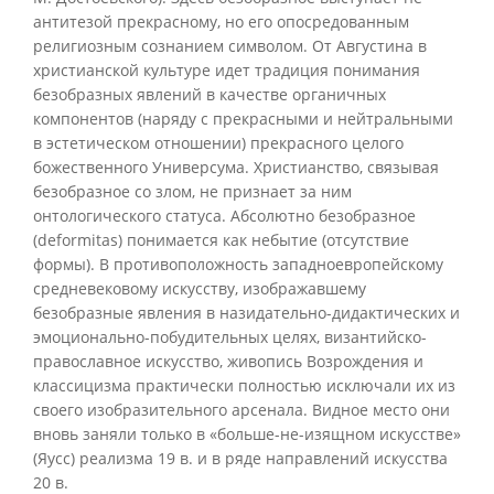
антитезой прекрасному, но его опосредованным
религиозным сознанием символом. От Августина в
христианской культуре идет традиция понимания
безобразных явлений в качестве органичных
компонентов (наряду с прекрасными и нейтральными
в эстетическом отношении) прекрасного целого
божественного Универсума. Христианство, связывая
безобразное со злом, не признает за ним
онтологического статуса. Абсолютно безобразное
(deformitas) понимается как небытие (отсутствие
формы). В противоположность западноевропейскому
средневековому искусству, изображавшему
безобразные явления в назидательно-дидактических и
эмоционально-побудительных целях, византийско-
православное искусство, живопись Возрождения и
классицизма практически полностью исключали их из
своего изобразительного арсенала. Видное место они
вновь заняли только в «больше-не-изящном искусстве»
(Яусс) реализма 19 в. и в ряде направлений искусства
20 в.