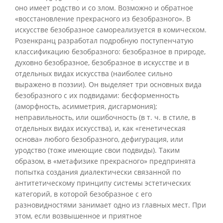
оно имеет родство и со злом. Возможно и обратное
«восстановление прекрасного из безобразного». В
искусстве безобразное самореализуется в комическом.
Розенкранц разработал подробную поступенчатую
классификацию безобразного: безобразное в природе,
духовно безобразное, безобразное в искусстве и в
отдельных видах искусства (наиболее сильно
выражено в поэзии). Он выделяет три основных вида
безобразного с их подвидами: бесформенность
(аморфность, асимметрия, дисгармония);
неправильность, или ошибочность (в т. ч. в стиле, в
отдельных видах искусства), и, как «генетическая
основа» любого безобразного, дефигурация, или
уродство (тоже имеющие свои подвиды). Таким
образом, в «метафизике прекрасного» предпринята
попытка создания диалектически связанной по
антитетическому принципу системы эстетических
категорий, в которой безобразное с его
разновидностями занимает одно из главных мест. При
этом, если возвышенное и приятное