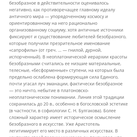
безобразное в действительности оценивалось
негативно, как противоречащее главному идеалу
античного мира — упорядоченному космосу и
ориентированному на него рационально
организованному социуму, хотя античные источники
фиксируют и существование любителей безобразного,
которые получили презрительное именование
«сапрофилы» (от греч. … — гнилой, дурной,
испорченный). В неоплатонической иерархии красоты
безобразными считались ее низшие материальные,
телесные, «бесформенные» ступени, на которых была
предельно ослаблена формирующая сила Единого,
почти угасал луч эманации, фактически безобразное
— это ничто, небытие в платоновско-
неоплатоническом понимании. Линия этой традиции
сохранилась до 20 в., особенно в богословской эстетике
(в частности, в софиологии С. Н. Булгакова). Более
сложный характер имеет историческое осмысление
безобразного в искусстве. Уже Аристотель
легитимирует его место в различных искусствах. В