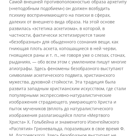
Самой внешней противоположностью образа архетипу
(«неподобным подобием») он должен возбудить
психику воспринимающего на поиски в сферах,
далеких от внешнего вида образа. На этой основе
развилась «эстетика аскетизма», в которой, в
частности, фактически эстетизируются такие
«безобразные» для обыденного сознания вещи, как
гниющая плоть аскета, копошащиеся в ней черви,
гноящиеся раны и т. п., не говоря уже о слезах, стонах,
рыданиях, — обо всем этом с умилением пишут многие
агиографы. Здесь феномены безобразного выступают
символами аскетического подвига, христианского
мужества, духовной стойкости. Эта традиция была
развита западным христианским искусством, где стали
популярными экспрессивно-натуралистические
изображения страдающего, умирающего Христа и
пыток мучеников (вплоть до натуралистического
изображения разлагающейся плоти «Мертвого
Христа» X. Гольбейна и знаменитого Изенгеймского
«Распятия» Грюневальда, поразивших в свое время Ф.
М. Достоевского). Здесь безобразное выступает не