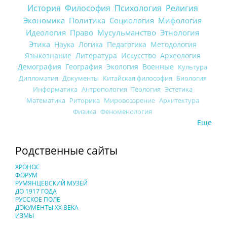
История
Философия
Психология
Религия
Экономика
Политика
Социология
Мифология
Идеология
Право
Мусульманство
Этнология
Этика
Наука
Логика
Педагогика
Методология
Языкознание
Литература
Искусство
Археология
Демография
География
Экология
Военные
Культура
Дипломатия
Документы
Китайская философия
Биология
Информатика
Антропология
Теология
Эстетика
Математика
Риторика
Мировоззрение
Архитектура
Физика
Феноменология
Еще
Родственные сайты
ХРОНОС
ФОРУМ
РУМЯНЦЕВСКИЙ МУЗЕЙ
ДО 1917 ГОДА
РУССКОЕ ПОЛЕ
ДОКУМЕНТЫ XX ВЕКА
ИЗМЫ