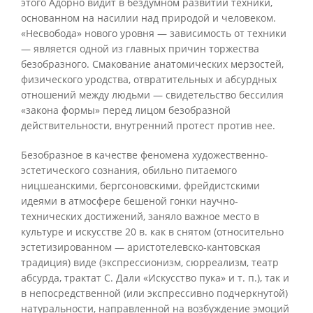
этого Адорно видит в бездумном развитии техники,
основанном на насилии над природой и человеком.
«Несвобода» нового уровня — зависимость от техники
— является одной из главных причин торжества
безобразного. Смакование анатомических мерзостей,
физического уродства, отвратительных и абсурдных
отношений между людьми — свидетельство бессилия
«закона формы» перед лицом безобразной
действительности, внутренний протест против нее.
Безобразное в качестве феномена художественно-
эстетического сознания, обильно питаемого
ницшеанскими, бергсоновскими, фрейдистскими
идеями в атмосфере бешеной гонки научно-
технических достижений, заняло важное место в
культуре и искусстве 20 в. как в снятом (относительно
эстетизированном — аристотелевско-кантовская
традиция) виде (экспрессионизм, сюрреализм, театр
абсурда, трактат С. Дали «Искусство пука» и т. п.), так и
в непосредственной (или экспрессивно подчеркнутой)
натуральности, направленной на возбуждение эмоций