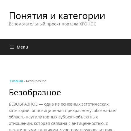
Понятия и категории
Вспомогательный проект портала ХРОНОС
Menu
Вы здесь
Главная
» Безобразное
Безобразное
БЕЗОБРАЗНОЕ — одна из основных эстетических
категорий, оппозиционная прекрасному, обозначает
область неутилитарных субъект-объектных
отношений, которая связана с антиценностью, с
негативными эмоциями, чувством неудовольствия,