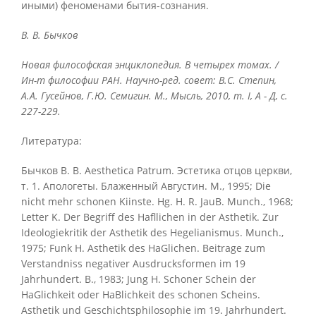
иными) феноменами бытия-сознания.
В. В. Бычков
Новая философская энциклопедия. В четырех томах. /
Ин-т философии РАН. Научно-ред. совет: В.С. Степин,
А.А. Гусейнов, Г.Ю. Семигин. М., Мысль, 2010, т.
I, А - Д, с.
227-229.
Литература:
Бычков В. В. Aesthetica Patrum. Эстетика отцов церкви,
т. 1. Апологеты. Блаженный Августин. М., 1995; Die
nicht mehr schonen Kiinste. Hg. H. R. JauB. Munch., 1968;
Letter K. Der Begriff des Hafllichen in der Asthetik. Zur
Ideologiekritik der Asthetik des Hegelianismus. Munch.,
1975; Funk H. Asthetik des HaGlichen. Beitrage zum
Verstandniss negativer Ausdrucksformen im 19
Jahrhundert. В., 1983; Jung H. Schoner Schein der
HaGlichkeit oder HaBlichkeit des schonen Scheins.
Asthetik und Geschichtsphilosophie im 19. Jahrhundert.