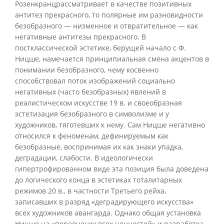
Розенкранцрассматривает в качестве позитивных
антитез прекрасного, то полярные им разновидности
безобразного — низменное и отвратительное — как
негативные антитезы прекрасного. В
постклассической эстетике, берущей начало с Ф.
Ницше, намечается принципиальная смена акцентов в
понимании безобразного, чему косвенно
способствовал поток изображений социально
негативных (часто безобразных) явлений в
реалистическом искусстве 19 в. и своеобразная
эстетизация безобразного в символизме и у
художников, тяготевших к нему. Сам Ницше негативно
относился к феноменам, дефинируемым как
безобразные, воспринимая их как знаки упадка,
деградации, слабости. В идеологически
гипертрофированном виде эта позиция была доведена
до логического конца в эстетиках тоталитарных
режимов 20 в., в частности Третьего рейха,
записавших в разряд «деградирующего искусства»
всех художников авангарда. Однако общая установка
Ницше на «переоценку всех ценностей» и разработка