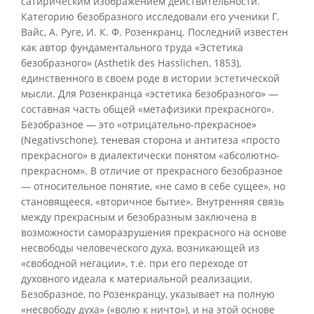
сатирическим изображением действительности.
Категорию безобразного исследовали его ученики Г.
Вайс, А. Руге, И. К. Ф. Розенкранц. Последний известен
как автор фундаментального труда «Эстетика
безобразного» (Asthetik des Hasslichen, 1853),
единственного в своем роде в истории эстетической
мысли. Для Розенкранца «эстетика безобразного» —
составная часть общей «метафизики прекрасного».
Безобразное — это «отрицательно-прекрасное»
(Negativschone), теневая сторона и антитеза «просто
прекрасного» в диалектически понятом «абсолютно-
прекрасном». В отличие от прекрасного безобразное
— относительное понятие, «не само в себе сущее», но
становящееся, «вторичное бытие». Внутренняя связь
между прекрасным и безобразным заключена в
возможности саморазрушения прекрасного на основе
несвободы человеческого духа, возникающей из
«свободной негации», т.е. при его переходе от
духовного идеала к материальной реализации.
Безобразное, по Розенкранцу, указывает на полную
«несвободу духа» («волю к ничто»), и на этой основе