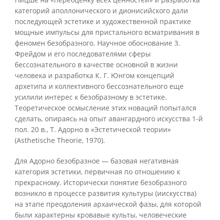
категорий аполлонического и дионисийского дали
последующей эстетике и художественной практике
мощные импульсы для пристального всматривания в
феномен безобразного. Научное обоснование 3.
Фрейдом и его последователями сферы
бессознательного в качестве основной в жизни
человека и разработка К. Г. Юнгом концепций
архетипа и коллективного бессознательного еще
усилили интерес к безобразному в эстетике.
Теоретическое осмысление этих новаций попытался
сделать, опираясь на опыт авангардного искусства 1-й
пол. 20 в., Т. Адорно в «Эстетической теории»
(Asthetische Theorie, 1970).
Для Адорно безобразное — базовая негативная
категория эстетики, первичная по отношению к
прекрасному. Исторически понятие безобразного
возникло в процессе развития культуры (иискусства)
на этапе преодоления архаической фазы, для которой
были характерны кровавые культы, человеческие