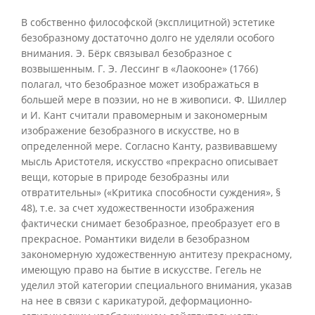
В собственно философской (эксплицитной) эстетике
безобразному достаточно долго не уделяли особого
внимания. Э. Бёрк связывал безобразное с
возвышенным. Г. Э. Лессинг в «Лаокооне» (1766)
полагал, что безобразное может изображаться в
большей мере в поэзии, но не в живописи. Ф. Шиллер
и И. Кант считали правомерным и закономерным
изображение безобразного в искусстве, но в
определенной мере. Согласно Канту, развивавшему
мысль Аристотеля, искусство «прекрасно описывает
вещи, которые в природе безобразны или
отвратительны» («Критика способности суждения», §
48), т.е. за счет художественности изображения
фактически снимает безобразное, преобразует его в
прекрасное. Романтики видели в безобразном
закономерную художественную антитезу прекрасному,
имеющую право на бытие в искусстве. Гегель не
уделил этой категории специального внимания, указав
на нее в связи с карикатурой, деформационно-