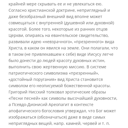
крайней мере скрывать ее и не увлекаться ею.
Согласно христианской доктрине, неприглядный и
даже безобразный внешний вид вполне может
совмещаться с внутренней (душевной или духовной)
красотой. Более того, некоторые из ранних отцов
Церкви, опираясь на евангельское свидетельство,
развивали идею «невзрачного», «презренного» вида
Христа, в каком он явился на земле. Они полагали, что
в таком (не привлекавшем к себе) виде Иисусу легче
было донести до людей красоту духовных истин,
выполнить свою жертвенную миссию. В системе
патриотического символизма «презренный»,
«достойный поругания» вид Христа становится
символом его неописуемой божественной красоты.
Григорий Нисский толковал эротические образы
«Песни песней» как символы высочайшей духовности,
а Псевдо-Дионисий Ареопагит в контексте
апофатического богословия утверждал, что Бог может
изображаться (обозначаться) даже в виде самых
неприглядных вещей, напр. камней, червей и т. п.