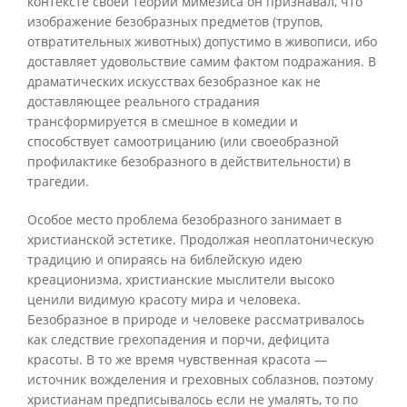
контексте своей теории мимезиса он признавал, что
изображение безобразных предметов (трупов,
отвратительных животных) допустимо в живописи, ибо
доставляет удовольствие самим фактом подражания. В
драматических искусствах безобразное как не
доставляющее реального страдания
трансформируется в смешное в комедии и
способствует самоотрицанию (или своеобразной
профилактике безобразного в действительности) в
трагедии.
Особое место проблема безобразного занимает в
христианской эстетике. Продолжая неоплатоническую
традицию и опираясь на библейскую идею
креационизма, христианские мыслители высоко
ценили видимую красоту мира и человека.
Безобразное в природе и человеке рассматривалось
как следствие грехопадения и порчи, дефицита
красоты. В то же время чувственная красота —
источник вожделения и греховных соблазнов, поэтому
христианам предписывалось если не умалять, то по