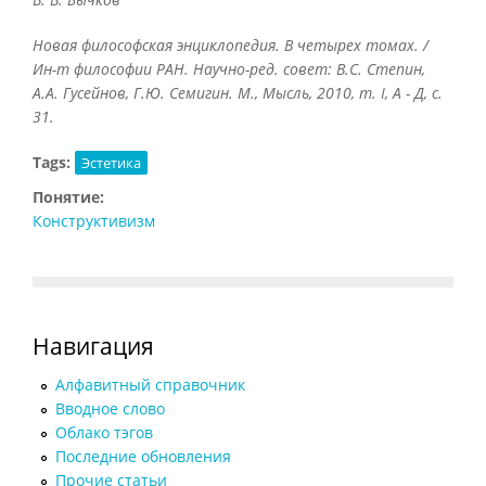
Новая философская энциклопедия. В четырех томах. /
Ин-т философии РАН. Научно-ред. совет: В.С. Степин,
А.А. Гусейнов, Г.Ю. Семигин. М., Мысль, 2010, т.
I, А - Д, с.
31.
Tags:
Эстетика
Понятие:
Конструктивизм
Навигация
Алфавитный справочник
Вводное слово
Облако тэгов
Последние обновления
Прочие статьи