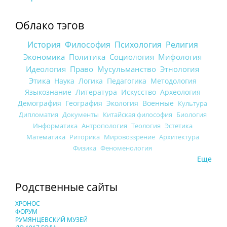
Облако тэгов
История
Философия
Психология
Религия
Экономика
Политика
Социология
Мифология
Идеология
Право
Мусульманство
Этнология
Этика
Наука
Логика
Педагогика
Методология
Языкознание
Литература
Искусство
Археология
Демография
География
Экология
Военные
Культура
Дипломатия
Документы
Китайская философия
Биология
Информатика
Антропология
Теология
Эстетика
Математика
Риторика
Мировоззрение
Архитектура
Физика
Феноменология
Еще
Родственные сайты
ХРОНОС
ФОРУМ
РУМЯНЦЕВСКИЙ МУЗЕЙ