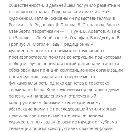
общественности. В дальнейшем получило развитие и
в западных странах. Родоначальником считается
художник В. Татлин, основными представителями в
России — А. Родченко, JI. Попова, В. Степанова, братья
Стенберги, теоретиками — Н. Пуни, Б. Арватов, А. Ган;
на Западе — Лe Корбюзье, А. Озанфан, Ван Дусбург, В.
Гропиус, Л. Моголи-Надь. Традиционным
художественным категориям конструктивисты
противопоставили понятие конструкции, под которым
в общем случае понимали некий рационалистически
обоснованный принцип композиционной организации
произведения, выдвигая на первое место
функциональность; однако единства в трактовке
термина не было. Конструктивизм представлен двумя
основными направлениями: отвлеченный
конструктивизм, близкий к геометрическому
абстракционизму, не преследовавший утилитарных
целей, но занятый исключительно решением
художественных задач (развитие идущих от кубизма
тенденций поиска конструктивных законов формы,