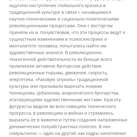
ощутили наступление глобального кризиса в
традиционной культуре в связи с начавшимися
научно-техническими и социально-политическими
революционными процессами. Они с восторгом
приняли их и, почувствовав, что эти процессы ведут к
сущностным изменениям в психосенсорике и
менталитете человека, попытались найти им
художественные аналоги. В революционно-
техногенной действительности их больше всего
привлекали активное бунтарское действие,
революционные порывы, движение, скорость,
энергетика. «Раковую опухоль» традиционной
культуры они призывали вырезать ножами
техницизма, урбанизма, анархического бунтарства,
эпатирующими художественными жестами. Красоту
футуристы видели во всех новациях технического
прогресса, в революциях и войнах и стремились
выразить ее в живописи путем создания напряженных
динамических полуабстрактных полотен. В них
симультанно — один на другой, как кадры кинопленки