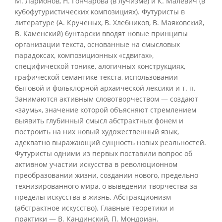
М. Ларионов, Н. Гончарова (в лучизме) и К. Малевич (в
кубофутуристических композициях). Футуристы в
литературе (А. Крученых, В. Хлебников, В. Маяковский,
В. Каменский) бунтарски вводят новые принципы
организации текста, основанные на смысловых
парадоксах, композиционных «сдвигах»,
специфической тонике, алогичных конструкциях,
графической семантике текста, использовании
бытовой и фольклорной архаической лексики и т. п.
Занимаются активным словотворчеством — создают
«заумь», значение которой объясняют стремлением
выявить глубинный смысл абстрактных фонем и
построить на них новый художественный язык,
адекватно выражающий сущность новых реальностей.
Футуристы одними из первых поставили вопрос об
активном участии искусства в революционном
преобразовании жизни, создании нового, предельно
технизированного мира, о выведении творчества за
пределы искусства в жизнь. Абстракционизм
(абстрактное искусство). Главные теоретики и
практики — В. Кандинский, П. Мондриан.