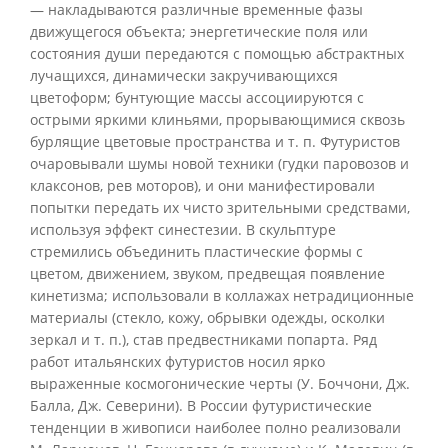
— накладываются различные временные фазы
движущегося объекта; энергетические поля или
состояния души передаются с помощью абстрактных
лучащихся, динамически закручивающихся
цветоформ; бунтующие массы ассоциируются с
острыми яркими клиньями, прорывающимися сквозь
бурлящие цветовые пространства и т. п. Футуристов
очаровывали шумы новой техники (гудки паровозов и
клаксонов, рев моторов), и они манифестировали
попытки передать их чисто зрительными средствами,
используя эффект синестезии. В скульптуре
стремились объединить пластические формы с
цветом, движением, звуком, предвещая появление
кинетизма; использовали в коллажах нетрадиционные
материалы (стекло, кожу, обрывки одежды, осколки
зеркал и т. п.), став предвестниками попарта. Ряд
работ итальянских футуристов носил ярко
выраженные космогонические черты (У. Боччони, Дж.
Балла, Дж. Северини). В России футуристические
тенденции в живописи наиболее полно реализовали