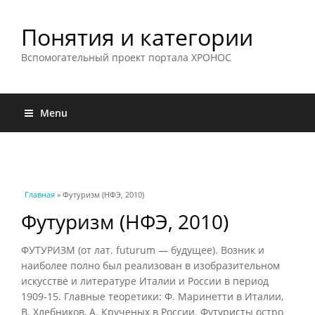
Понятия и категории
Вспомогательный проект портала ХРОНОС
Menu
Вы здесь
Главная
» Футуризм (НФЭ, 2010)
Футуризм (НФЭ, 2010)
ФУТУРИЗМ (от лат. futurum — будущее). Возник и
наиболее полно был реализован в изобразительном
искусстве и литературе Италии и России в период
1909-15. Главные теоретики: Ф. Маринетти в Италии,
В. Хлебников, А. Крученых в России. Футуристы остро