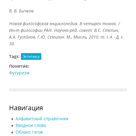
В. В. Бычков
Новая философская энциклопедия. В четырех томах. /
Ин-т философии РАН. Научно-ред. совет: В.С. Степин,
А.А. Гусейнов, Г.Ю. Семигин. М., Мысль, 2010, т.
I, А - Д, с.
30.
Tags:
Эстетика
Понятие:
Футуризм
Навигация
Алфавитный справочник
Вводное слово
Облако тэгов