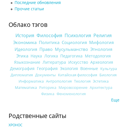
Последние обновления
Прочие статьи
Облако тэгов
История
Философия
Психология
Религия
Экономика
Политика
Социология
Мифология
Идеология
Право
Мусульманство
Этнология
Этика
Наука
Логика
Педагогика
Методология
Языкознание
Литература
Искусство
Археология
Демография
География
Экология
Военные
Культура
Дипломатия
Документы
Китайская философия
Биология
Информатика
Антропология
Теология
Эстетика
Математика
Риторика
Мировоззрение
Архитектура
Физика
Феноменология
Еще
Родственные сайты
ХРОНОС