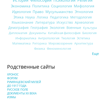
История
Философия
Психология
Религия
Экономика
Политика
Социология
Мифология
Идеология
Право
Мусульманство
Этнология
Этика
Наука
Логика
Педагогика
Методология
Языкознание
Литература
Искусство
Археология
Демография
География
Экология
Военные
Культура
Дипломатия
Документы
Китайская философия
Биология
Информатика
Антропология
Теология
Эстетика
Математика
Риторика
Мировоззрение
Архитектура
Физика
Феноменология
Еще
Родственные сайты
ХРОНОС
ФОРУМ
РУМЯНЦЕВСКИЙ МУЗЕЙ
ДО 1917 ГОДА
РУССКОЕ ПОЛЕ
ДОКУМЕНТЫ XX ВЕКА
ИЗМЫ