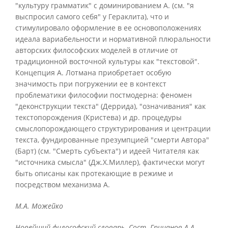
"культуру грамматик" с доминированием А. (см. "я
выспросил самого себя" у Гераклита), что и
стимулировало оформление в ее основоположениях
идеала вариабельности и нормативной плюральности
авторских философских моделей в отличие от
традиционной восточной культуры как "текстовой".
Концепция А. Лотмана приобретает особую
значимость при погружении ее в контекст
проблематики философии постмодерна: феномен
"деконструкции текста" (Деррида), "означивания" как
текстопорождения (Кристева) и др. процедуры
смыслопорождающего структурирования и центрации
текста, фундированные презумпцией "смерти Автора"
(Барт) (см. "Смерть субъекта") и идеей Читателя как
"источника смысла" (Дж.Х.Миллер), фактически могут
быть описаны как протекающие в режиме и
посредством механизма А.
М.А. Можейко
Новейший философский словарь. Сост. Грицанов А.А.