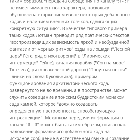
Таким образом, "передача сообщения по каналу "Я - Я"
не имеет имманентного характера, поскольку
обусловлена вторжением извне некоторых добавочных
кодов и наличием внешних толчков, сдвигающих
конкретную ситуацию". В качестве типового примера
таких кодов Лотман приводит ряд поэтических текстов,
"воспроизводящих зависимость яркой и необузданной
фантазии от мерных ритмов" езды на лошади ("Лесной
царь" Гёте, ряд стихотворений в "Лирических
интермеццо" Гейне), качания корабля ("Сон на море"
Тютчева), ритмов железной дороги ("Попутная песня"
Глинки на слова Кукольника); примером
функционирования архитектонического кода,
развернутого не во времени, а в пространстве, может
служить созерцание японским буддистским монахом
сада камней, которое "должно создавать
определенную настроенность, способствующую
интроспекции". Механизм передачи информации в
канале "Я - Я" может быть, таким образом, описан как
наложение формального добавочного кода на
исходное сообщение в естественном языке и создание