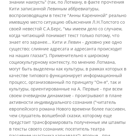
знании наизусть" (так, по Лотману, в факте прочтения
Кити записанной Левиным аббревиатуры,
воспроизводящем в тексте "Анны Карениной" реально
имевшую место ситуацию объяснения Л.Н.Толстого со
своей невестой С.А.Берс, "мы имеем дело со случаем,
когда читающий понимает текст только потому, что
знает его заранее... Кити и Левин - духовно уже одно
существо; слияние адресата и адресанта происходит
на наших глазах"). Применительно к широкому
социокультурному контексту, по мнению Лотмана,
могут быть выделены как культуры, в рамках которых в
качестве типового функционирует информационный
процесс, организованный по принципу "Он-я", так и
культуры, ориентированные на А. Первые - при всем
своем очевидном динамизме - проигрывают в плане
активности индивидуального сознания ("читатель
европейского романа Нового времени более пассивен,
чем слушатель волшебной сказки, которому еще
предстоит трансформировать полученные им штампы
в тексты своего сознания; посетитель театра
пассивнее участника карнавала"), вторые - при