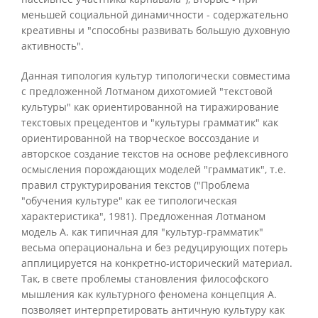
меньшей социальной динамичности - содержательно
креативны и "способны развивать большую духовную
активность".
Данная типология культур типологически совместима
с предложенной Лотманом дихотомией "текстовой
культуры" как ориентированной на тиражирование
текстовых прецедентов и "культуры грамматик" как
ориентированной на творческое воссоздание и
авторское создание текстов на основе рефлексивного
осмысления порождающих моделей "грамматик", т.е.
правил структурирования текстов ("Проблема
"обучения культуре" как ее типологическая
характеристика", 1981). Предложенная Лотманом
модель А. как типичная для "культур-грамматик"
весьма операциональна и без редуцирующих потерь
апплицируется на конкретно-исторический материал.
Так, в свете проблемы становления философского
мышления как культурного феномена концепция А.
позволяет интерпретировать античную культуру как