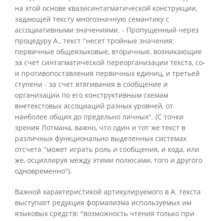
на этой основе квазисинтагматической конструкции,
задающей тексту многозначную семантику с
ассоциативными значениями. - Пропущенный через
процедуру А., текст "несет тройные значения:
первичные общеязыковые, вторичные, возникающие
за счет синтагматической переорганизации текста, со-
и противопоставления первичных единиц, и третьей
ступени - за счет втягивания в сообщение и
организации по его конструктивным схемам
внетекстовых ассоциаций разных уровней, от
наиболее общих до предельно личных". (С точки
зрения Лотмана, важно, что один и тот же текст в
различных функционально выделенных системах
отсчета "может играть роль и сообщения, и кода, или
же, осциллируя между этими полюсами, того и другого
одновременно").
Важной характеристикой артикулируемого в А. текста
выступает редукция формализма используемых им
языковых средств: "возможность чтения только при