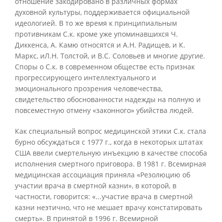
отношение закодировано в различных формах
духовной культуры, поддерживается официальной
идеологией. В то же время к принципиальным
противникам С.к. кроме уже упоминавшихся Ч.
Диккенса, А. Камю относятся и А.Н. Радищев, и К.
Маркс, иЛ.Н. Толстой, и B.C. Соловьев и многие другие.
Споры о С.к. в современном обществе есть признак
прогрессирующего интеллектуального и
эмоционального прозрения человечества,
свидетельство обоснованности надежды на полную и
повсеместную отмену «законного» убийства людей.
Как специальный вопрос медицинской этики С.к. стала
бурно обсуждаться с 1977 г., когда в некоторых штатах
США ввели смертельную инъекцию в качестве способа
исполнения смертного приговора. В 1981 г. Всемирная
медицинская ассоциация приняла «Резолюцию об
участии врача в смертной казни», в которой, в
частности, говорится: «...участие врача в смертной
казни неэтично, что не мешает врачу констатировать
смерть». В принятой в 1996 г. Всемирной