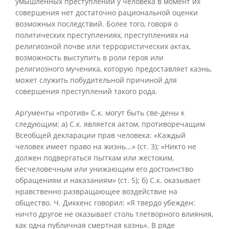
умышленных преступлений у человека в момент их
совершения нет достаточно рациональной оценки
возможных последствий. Более того, говоря о
политических преступлениях, преступлениях на
религиозной почве или террористических актах,
возможность выступить в роли героя или
религиозного мученика, которую предоставляет казнь,
может служить побудительной причиной для
совершения преступлений такого рода.
Аргументы «против» С.к. могут быть све-дены к
следующим: а) С.к. является актом, противоречащим
Всеобщей декларации прав человека: «Каждый
человек имеет право на жизнь...» (ст. 3); «Никто не
должен подвергаться пьггкам или жестоким,
бесчеловечным или унижающим его достоинство
обращениям и наказаниям» (ст. 5); б) С.к. оказывает
нравственно развращающее воздействие на
общество. Ч. Диккенс говорил: «Я твердо убежден:
ничто другое не оказывает столь тлетворного влияния,
как одна публичная смертная казнь». В ряде