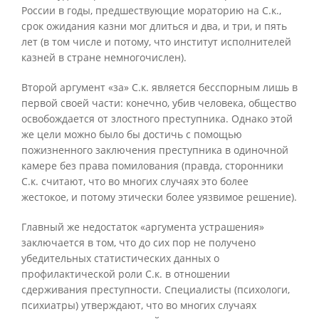
России в годы, предшествующие мораторию на С.к.,
срок ожидания казни мог длиться и два, и три, и пять
лет (в том числе и потому, что институт исполнителей
казней в стране немногочислен).
Второй аргумент «за» С.к. является бесспорным лишь в
первой своей части: конечно, убив человека, общество
освобождается от злостного преступника. Однако этой
же цели можно было бы достичь с помощью
пожизненного заключения преступника в одиночной
камере без права помилования (правда, сторонники
С.к. считают, что во многих случаях это более
жестокое, и потому этически более уязвимое решение).
Главный же недостаток «аргумента устрашения»
заключается в том, что до сих пор не получено
убедительных статистических данных о
профилактической роли С.к. в отношении
сдерживания преступности. Специалисты (психологи,
психиатры) утверждают, что во многих случаях