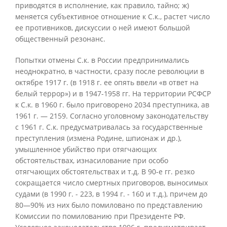
приводятся в исполнение, как правило, тайно; ж)
меняется субъективное отношение к С.к., растет число
ее противников, дискуссии о ней имеют большой
общественный резонанс.
Попытки отмены С.к. в России предпринимались
неоднократно, в частности, сразу после революции в
октябре 1917 г. (в 1918 г. ее опять ввели «в ответ на
белый террор») и в 1947-1958 гг. На территории РСФСР
к С.к. в 1960 г. было приговорено 2034 преступника, ав
1961 г. — 2159. Согласно уголовному законодательству
с 1961 г. С.к. предусматривалась за государственные
преступления (измена Родине, шпионаж и др.),
умышленное убийство при отягчающих
обстоятельствах, изнасилование при особо
отягчающих обстоятельствах и т.д. В 90-е гг. резко
сокращается число смертных приговоров, выносимых
судами (в 1990 г. - 223, в 1994 г. - 160 и т.д.), причем до
80—90% из них было помиловано по представлению
Комиссии по помилованию при Президенте РФ.