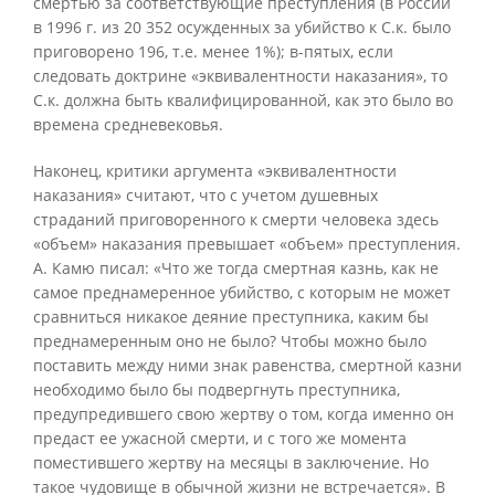
смертью за соответствующие преступления (в России
в 1996 г. из 20 352 осужденных за убийство к С.к. было
приговорено 196, т.е. менее 1%); в-пятых, если
следовать доктрине «эквивалентности наказания», то
С.к. должна быть квалифицированной, как это было во
времена средневековья.
Наконец, критики аргумента «эквивалентности
наказания» считают, что с учетом душевных
страданий приговоренного к смерти человека здесь
«объем» наказания превышает «объем» преступления.
А. Камю писал: «Что же тогда смертная казнь, как не
самое преднамеренное убийство, с которым не может
сравниться никакое деяние преступника, каким бы
преднамеренным оно не было? Чтобы можно было
поставить между ними знак равенства, смертной казни
необходимо было бы подвергнуть преступника,
предупредившего свою жертву о том, когда именно он
предаст ее ужасной смерти, и с того же момента
поместившего жертву на месяцы в заключение. Но
такое чудовище в обычной жизни не встречается». В