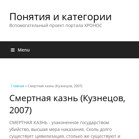
Понятия и категории
Вспомогательный проект портала ХРОНОС
Menu
Вы здесь
Главная
» Смертная казнь (Кузнецов, 2007)
Смертная казнь (Кузнецов,
2007)
СМЕРТНАЯ КАЗНЬ - узаконенное государством
убийство, высшая мера наказания. Сколь долго
существует цивилизация, столько же существуют и