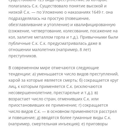
полагалась С.к. Существовало понятие высокой и
низкой С.к. — по Уложению о наказаниях 1649 г. она
подразделялась на простую (повешение,
обезглавливание и утопление) и квалифицированную
(сожжение, четвертование, колесование, посажение на
кол, залитие металлом горла и т.д.). Привычными были
публичные С.к. С.к. предусматривалась даже в
отношении малолетних (например, 8 лет)
преступников.
В современном мире отмечаются следующие
тенденции: а) уменьшается число видов преступлений,
карой за которые является смерть; б) сокращается круг
лиц, к которым применяется С.к. (исключаются
несовершеннолетние, престарелые и т.д.); в)
возрастает число стран, отменивших С.к. или
приостановивших ее применение; г) сокращается
число видов С.к. — в основном применяются расстрел
и повешение; д) вводятся более гуманные виды С.к.
(например, смертельная инъекция); е) приговоры