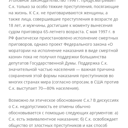
Уголовное законодательство 1996 г. предусматривает
С.к. только за особо тяжкие преступления, посягающие
на жизнь. К С.к. не приговариваются женщины, а
также лица, совершившие преступления в возрасте до
18 лет, и мужчины, достигшие к моменту вынесения
судом приговора 65-летнего возраста. С мая 1997 г. в
РФ фактически приостановлено исполнение смертных
приговоров, однако проект Федерального закона «О
моратории на исполнение наказания в виде смертной
казни» пока не получил поддержки большинства
депутатов Государственной Думы. Поддержка С.к.
значительной частью населения — важная причина
сохранения этой формы наказания преступников во
многих странах мира (согласно опросам, в США против
С.к. выступает 70—80% населения).
Возможно ли этическое обоснование С.к.? В дискуссиях
о С.к. недопустимость ее отмены обычно
обосновывается с помощью следующих аргументов: а)
С.к. есть эквивалентное наказание; б) С.к. освобождает
общество от злостных преступников и как способ