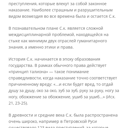
преступления, которые влекут за собой законное
наказание. Наиболее страшным и разрушительным
видом возмездия во все времена была и остается С.к.
В познавательном плане С.к. является сложной
междисциплинарной проблемой, находящейся на
стыке как минимум двух отраслей гуманитарного
знания, а именно этики и права.
История С.к. начинается в эпоху образования
государства. В рамках обычного права действует
«принцип талиона» — такое понимание
справедливости, когда наказание точно соответствует
причиненному вреду: «...и если будет вред, то отдай
душу за душу, око за око, зуб за зуб, руку за руку, ногу за
ногу, обожжение за обожжение, ушиб за ушиб...» (Исх.
21, 23-25).
В древности и средние века С.к. была распространена
очень широко, например в Петровской Руси
существовало 123 вида преступлений, за которые