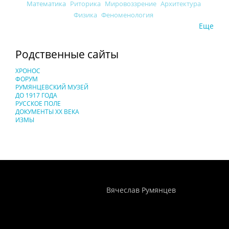
Математика
Риторика
Мировоззрение
Архитектура
Физика
Феноменология
Еще
Родственные сайты
ХРОНОС
ФОРУМ
РУМЯНЦЕВСКИЙ МУЗЕЙ
ДО 1917 ГОДА
РУССКОЕ ПОЛЕ
ДОКУМЕНТЫ XX ВЕКА
ИЗМЫ
Понятия И Категории - Исторический Проект ХРОНОС
WEB-редактор
Вячеслав Румянцев