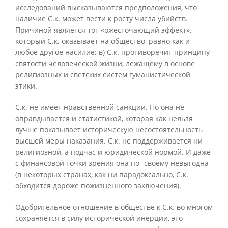
исследований высказываются предположения, что
наличие С.к. может вести к росту числа убийств.
Причиной является тот «ожесточающий эффект»,
который С.к. оказывает на общество, равно как и
любое другое насилие; в) С.к. противоречит принципу
святости человеческой жизни, лежащему в основе
религиозных и светских систем гуманистической
этики.
С.к. не имеет нравственной санкции. Но она не
оправдывается и статистикой, которая как нельзя
лучше показывает историческую несостоятельность
высшей меры наказания. С.к. не поддерживается ни
религиозной, а подчас и юридической нормой. И даже
с финансовой точки зрения она по- своему невыгодна
(в некоторых странах, как ни парадоксально, С.к.
обходится дороже пожизненного заключения).
Одобрительное отношение в обществе к С.к. во многом
сохраняется в силу исторической инерции, это