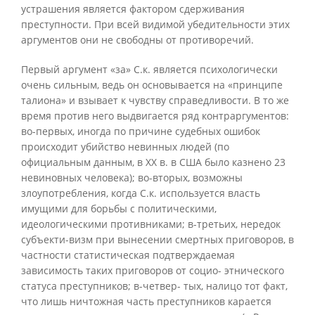
устрашения является фактором сдерживания
преступности. При всей видимой убедительности этих
аргументов они не свободны от противоречий.
Первый аргумент «за» С.к. является психологически
очень сильным, ведь он основывается на «принципе
талиона» и взывает к чувству справедливости. В то же
время против него выдвигается ряд контраргументов:
во-первых, иногда по причине судебных ошибок
происходит убийство невинных людей (по
официальным данным, в XX в. в США было казнено 23
невиновных человека); во-вторых, возможны
злоупотребления, когда С.к. используется власть
имущими для борьбы с политическими,
идеологическими противниками; в-третьих, нередок
субъекти-визм при вынесении смертных приговоров, в
частности статистическая подтверждаемая
зависимость таких приговоров от социо- этнического
статуса преступников; в-четвер- тых, налицо тот факт,
что лишь ничтожная часть преступников карается