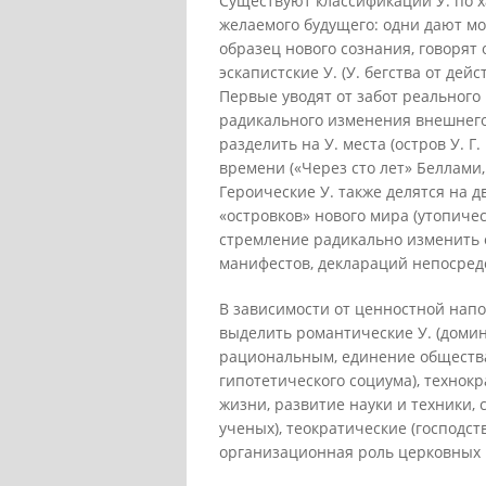
Существуют классификации У. по 
желаемого будущего: одни дают мо
образец нового сознания, говорят
эскапистские У. (У. бегства от дей
Первые уводят от забот реального
радикального изменения внешнего 
разделить на У. места (остров У. Г
времени («Через сто лет» Беллами, 
Героические У. также делятся на д
«островков» нового мира (утопиче
стремление радикально изменить о
манифестов, деклараций непосред
В зависимости от ценностной нап
выделить романтические У. (доми
рациональным, единение общества
гипотетического социума), технок
жизни, развитие науки и техники,
ученых), теократические (господс
организационная роль церковных 