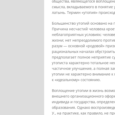
общества, являющегося воплощени
смысла, вкладываемого в понятие 
латынь. Термин «утопия» происходи
Большинство утопий основано на п
Причина несчастий человека кроет
неблагоприятных условиях; челове
жизни; нет непреодолимого проти
разум — основной «родовой» призн
рациональных началах обустроить
предполагает полное неприятие 
утописта характерно тотальное не
частичное улучшение, а полная з
утопии не характерно внимание к 
к «идеальному» состоянию.
Воплощение утопии в жизнь возмо
внешнего организационного оформ
индивида и государства, определе
образования. Однако воспроизведе
У., на практике, как правило, не 