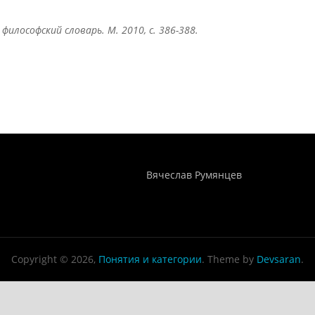
 философский словарь. М. 2010, с. 386-388.
Понятия И Категории - Исторический Проект ХРОНОС
WEB-редактор
Вячеслав Румянцев
Copyright © 2026,
Понятия и категории
. Theme by
Devsaran
.