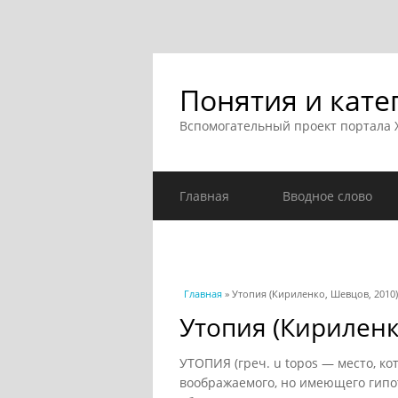
Понятия и кате
Вспомогательный проект портала
Главная
Вводное слово
Вы здесь
Главная
» Утопия (Кириленко, Шевцов, 2010)
Утопия (Кириленк
УТОПИЯ (греч. u topos — место, к
воображаемого, но имеющего гип