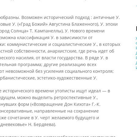
образны. Возможен исторический подход : античные У.
ковые У. («Град Божий» Августина Блаженного), У. эпохи
ород Солнца» Т. Кампанеллы), У. Нового времени
озможна классификация У. в зависимости от
и: коммунистические и социалистические У., в которых
стной собственности, анархистские, где речь идет об
ского насилия, от власти государства. В ряде У. в
тельная программа; другие реализацию всех
ют невозможной без усиления социального контроля;
урбанистические, эстетико-художественные У.
чке исторического времени утописты ищут идеал — в
будущем, можно выделить ретроспективные У.,
нувших форм («Возвращение Дон Кихота» Г.-К.
 консервативные, направленные на сохранение
же сочетание в У. черт желаемого будущего и
дневековье» Н. Бердяева).