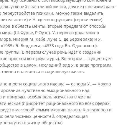
характеру основного системообразующего компонента
дель условий счастливой жизни, другие (эвпсихии) дают
 о переустройстве психики. Можно также выделить
ствительности) и У. «реконструкции» (героические).
 мира в область мечты, вторые предлагают способы
мира (Ш.Фурье, Р.Оуэн). У. первого рода можно
. Мора, Икария М. Кабе, Луна С. де Бержерака) и У.
«1985» Э. Берджеса, «4338 год» Вл. Одоевского).
ве группы. В первом случае речь идет о создании
ские проекты контркультуры). Во втором — существует
бщество в целом. Последний вид У. в виде программ,
ственно вплетается в социальную жизнь.
олненности социального идеала — основы У. — можно
нирование чувственно-эмоционального над
 и природы, особая роль искусства в жизни
ратические (приоритет рационального во всех сферах
 средств массовой коммуникации, власть менеджеров и
тво религиозных ценностей, определяющая
институтов в жизни общества).