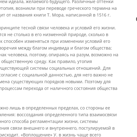
ем идеала, желаемого будущего. Различные оттенки
утопия, возникли при переводе греческого термина на
т от названия книги Т. Мора, написанной в 1516 г.
ринципе тесной связи человека и условий его жизни.
ся не столько в его низменной природе, сколько в
к способен изменяться при изменении условий его
воречия между благом индивида и благом общества;
ак человека, поэтому, опираясь на разум, возможно на
 общественную среду. Как правило, утопия
существующей системы социальных отношений. Для
согласие с социальной данностью, для него важно не
амена существующих порядков новыми. Поэтому для
процессам перехода от наличного состояния общества
жно лишь в определенных пределах, со стороны ее
ления: воссоздания определенного типа взаимосвязи
нного способа регламентации жизни, системы
ния связи внешнего и внутреннего, постулируемой в
происходит. «Воплощение» У. в жизнь чаще всего