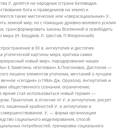
тва У. делятся на народные (страна Беловодье,
ствование Бога и праведников на земле) и
яются также мистические или «сверхсоциальные» У.,
ть земной мир, но с помощью духовно-волевого усилия
к, трансформировать законы Вселенной и освободить
 мира {Н. Бердяев, Л. Шестов, П.Флоренский).
спространение в XX в. антиутопия и дистопия.
а утопической картины мира, критика самих
«прекрасный новый мир», пародирование наших
ы» Е.Замятина, «Котлован» А.Платонова). Дистопия —
орого лишено элементов утопизма, мечтаний о лучшем
 вечное «сегодня» («1984» Дж. Оруэлла). Антиутопия и
вки общественного сознания, ограничение,
ее время стал использоваться новый термин —
ом. Практопия, в отличие от У. и антиутопии, рисует
го, лишенный крайностей У. и антиутопии и
 совершенствования. У. — форма организации
едство социального моделирования, способ
циальных потребностей, тренировка социального