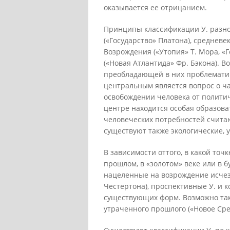
оказывается ее отрицанием.
Принципы классификации У. разно
(«Государство» Платона), средневе
Возрождения («Утопия» Т. Мора, «Г
(«Новая Атлантида» Фр. Бэкона). В
преобладающей в них проблематик
центральным является вопрос о ча
освобождении человека от политиче
центре находится особая образова
человеческих потребностей счита
существуют также экологические, 
В зависимости оттого, в какой то
прошлом, в «золотом» веке или в 
нацеленные на возрождение исчез
Честертона), проспективные У. и
существующих форм. Возможно так
утраченного прошлого («Новое Сре