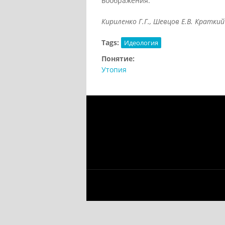
воображения.
Кириленко Г.Г., Шевцов Е.В. Краткий
Tags:
Идеология
Понятие:
Утопия