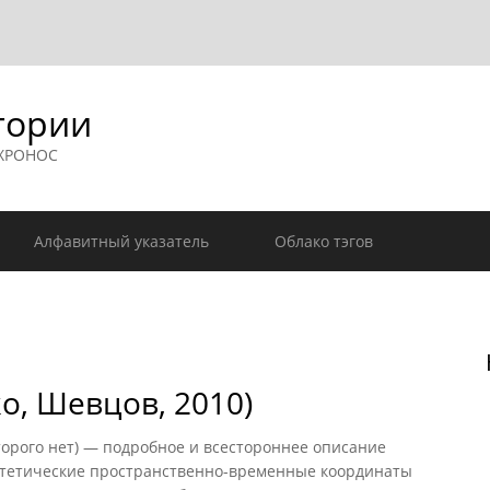
гории
 ХРОНОС
Алфавитный указатель
Облако тэгов
о, Шевцов, 2010)
оторого нет) — подробное и всестороннее описание
отетические пространственно-временные координаты