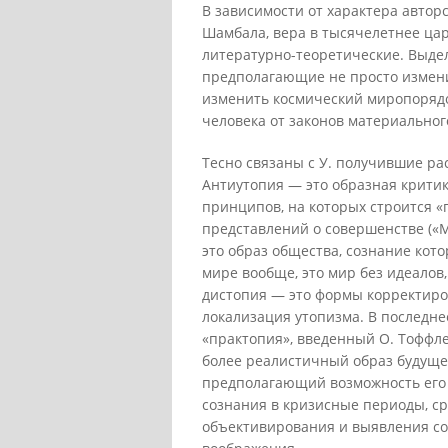
В зависимости от характера авторс
Шамбала, вера в тысячелетнее цар
литературно-теоретические. Выдел
предполагающие не просто измени
изменить космический миропорядо
человека от законов материального
Тесно связаны с У. получившие ра
Антиутопия — это образная критик
принципов, на которых строится 
представлений о совершенстве («М
это образ общества, сознание кот
мире вообще, это мир без идеалов,
дистопия — это формы корректиро
локализация утопизма. В последн
«практопия», введенный О. Тоффлер
более реалистичный образ будуще
предполагающий возможность его
сознания в кризисные периоды, ср
объективирования и выявления со