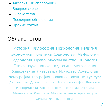
Алфавитный справочник
Вводное слово
Облако тэгов
Последние обновления
Прочие статьи
Облако тэгов
История
Философия
Психология
Религия
Экономика
Политика
Социология
Мифология
Идеология
Право
Мусульманство
Этнология
Этика
Наука
Логика
Педагогика
Методология
Языкознание
Литература
Искусство
Археология
Демография
География
Экология
Военные
Культура
Дипломатия
Документы
Китайская философия
Биология
Информатика
Антропология
Теология
Эстетика
Математика
Риторика
Мировоззрение
Архитектура
Физика
Феноменология
Еще