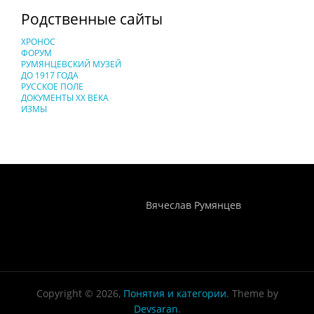
Родственные сайты
ХРОНОС
ФОРУМ
РУМЯНЦЕВСКИЙ МУЗЕЙ
ДО 1917 ГОДА
РУССКОЕ ПОЛЕ
ДОКУМЕНТЫ XX ВЕКА
ИЗМЫ
Понятия И Категории - Исторический Проект ХРОНОС
WEB-редактор
Вячеслав Румянцев
Copyright © 2026,
Понятия и категории
. Theme by
Devsaran
.