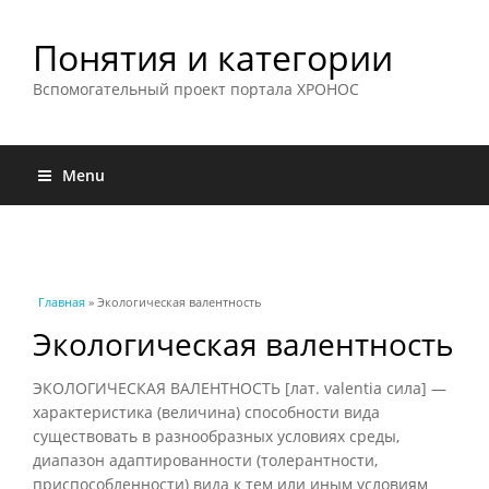
Понятия и категории
Вспомогательный проект портала ХРОНОС
Menu
Вы здесь
Главная
» Экологическая валентность
Экологическая валентность
ЭКОЛОГИЧЕСКАЯ ВАЛЕНТНОСТЬ [лат. valentia сила] —
характеристика (величина) способности вида
существовать в разнообразных условиях среды,
диапазон адаптированности (толерантности,
приспособленности) вида к тем или иным условиям