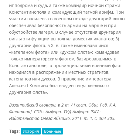
ипподрома и суда, а также командир ночной стражи
Константинополя и командующий тагмой арифм. При
участии василевса в военном походе друнгарий виглы
обеспечивал безопасность армии на марше и при
обустройстве лагеря. В случае отсутствия друнгария
виглы эти функции выполнял доместик иканатов; 3)
друнгарий флота, в XI в. также именовавшийся
«катепаном флота» или «дуксом флота»; командовал
только императорским флотом, базировавшимся в
Константинополе, а провинциальный военный флот
находился в распоряжении местных стратигов,
катепанов или дуксов. В правление императора
Алексея I Комнина был введен титул «великого
друнгария флота».
Византийский словарь: в 2 т. / [ сост. Общ. Ред. К.А.
Филатова]. СПб.: Амфора. ТИД Амфора: РХГА:
Издательство Олега Абышко, 2011, т. 1, с. 304-305.
Tags:
История
Военные