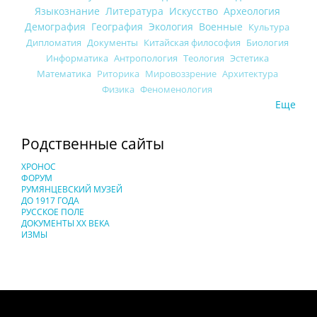
Языкознание
Литература
Искусство
Археология
Демография
География
Экология
Военные
Культура
Дипломатия
Документы
Китайская философия
Биология
Информатика
Антропология
Теология
Эстетика
Математика
Риторика
Мировоззрение
Архитектура
Физика
Феноменология
Еще
Родственные сайты
ХРОНОС
ФОРУМ
РУМЯНЦЕВСКИЙ МУЗЕЙ
ДО 1917 ГОДА
РУССКОЕ ПОЛЕ
ДОКУМЕНТЫ XX ВЕКА
ИЗМЫ