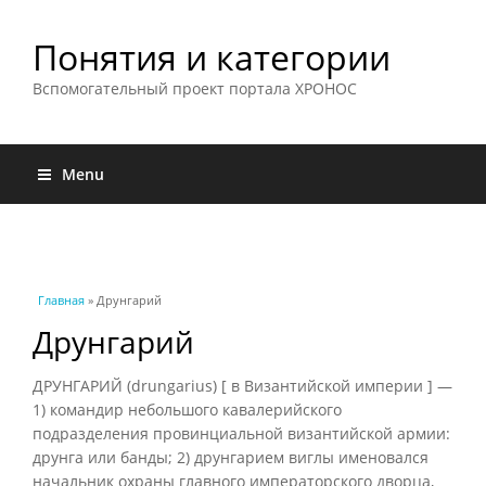
Понятия и категории
Вспомогательный проект портала ХРОНОС
Menu
Вы здесь
Главная
» Друнгарий
Друнгарий
ДРУНГАРИЙ (drungarius) [ в Византийской империи ] —
1) командир небольшого кавалерийского
подразделения провинциальной византийской армии:
друнга или банды; 2) друнгарием виглы именовался
начальник охраны главного императорского дворца,