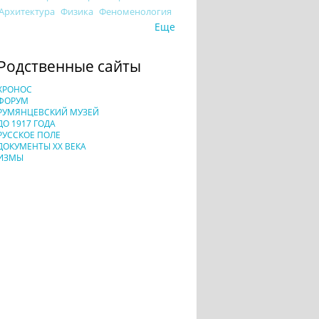
Архитектура
Физика
Феноменология
Еще
Родственные сайты
ХРОНОС
ФОРУМ
РУМЯНЦЕВСКИЙ МУЗЕЙ
ДО 1917 ГОДА
РУССКОЕ ПОЛЕ
ДОКУМЕНТЫ XX ВЕКА
ИЗМЫ