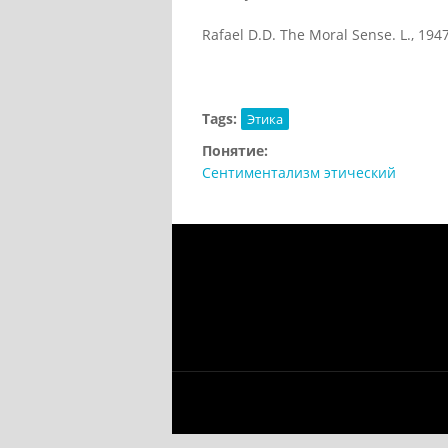
Rafael D.D. The Moral Sense. L., 1947
Tags:
Этика
Понятие:
Сентиментализм этический