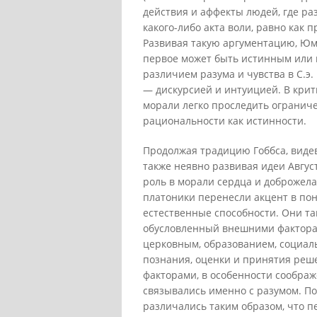
действия и аффекты людей, где ра
какого-либо акта воли, равно как 
Развивая такую аргументацию, Юм
первое может быть истинным или н
различием разума и чувства в С.
— дискурсией и интуицией. В крит
морали легко проследить огранич
рациональности как истинности.
Продолжая традицию Гоббса, видев
также неявно развивая идеи Август
роль в морали сердца и доброжел
платоники перенесли акцент в по
естественные способности. Они т
обусловленный внешними факторам
церковным, образованием, социаль
познания, оценки и принятия реш
факторами, в особенности соображ
связывались именно с разумом. По
различались таким образом, что п