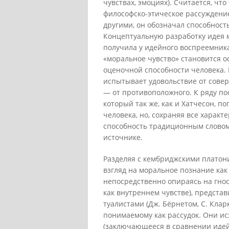
чувствах, эмоциях). Считается, что
философско-этическое рассуждение 
другими, он обозначал способность
Концептуальную разработку идея 
получила у идейного воспреемник
«моральное чувство» становится 
оценочной способности человека. 
испытывает удовольствие от совер
— от противоположного. К ряду по
который так же, как и Хатчесон, 
человека, но, сохраняя все характ
способность традиционным словом 
источнике.
Разделяя с кембриджскими платоник
взгляд на моральное познание как
непосредственно опираясь на гнос
как внутреннем чувстве), представ
туалистами (Дж. Бёрнетом, С. Кларк
понимаемому как рассудок. Они ис
(заключающееся в сравнении идей 