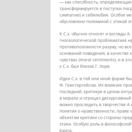
— как способность, определяющая
трансформируется в поступки пос
симпатии) и себялюбия. Особое мес
обусловлено полемикой с этикой э
К С.э. обычно относят и взгляды А
гносеологической проблематике нр
противоположности разуму, но все
оснований поведения, в качестве 
чувства» (moral sentiments), и в э
к С.э. был близок Г. Хоум.
Идеи С.э. в той или иной форме б
Ф. Гемстергейсом. Их влияние пр
последний, критикуя в целом инту
в морали и отрицал дискурсивный 
можно проследить в творчестве А.
понятия о нравственности, праве и
объектом критики со стороны пред
этики. Особую роль в философской
Канта.