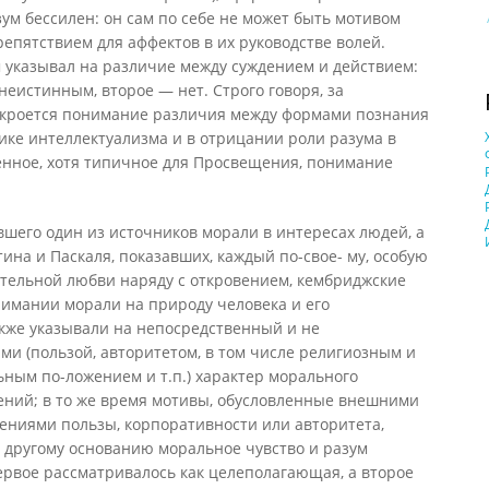
зум бессилен: он сам по себе не может быть мотивом
препятствием для аффектов в их руководстве волей.
 указывал на различие между суждением и действием:
еистинным, второе — нет. Строго говоря, за
э. кроется понимание различия между формами познания
ике интеллектуализма и в отрицании роли разума в
енное, хотя типичное для Просвещения, понимание
шего один из источников морали в интересах людей, а
ина и Паскаля, показавших, каждый по-свое- му, особую
ательной любви наряду с откровением, кембриджские
нимании морали на природу человека и его
акже указывали на непосредственный и не
и (пользой, авторитетом, в том числе религиозным и
ным по-ложением и т.п.) характер морального
ений; в то же время мотивы, обусловленные внешними
ениями пользы, корпоративности или авторитета,
 другому основанию моральное чувство и разум
ервое рассматривалось как целеполагающая, а второе