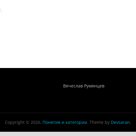
.
Понятия И Категории - Исторический Проект ХРОНОС
WEB-редактор
Вячеслав Румянцев
Copyright © 2026,
Понятия и категории
. Theme by
Devsaran
.