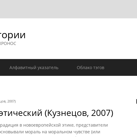
гории
 ХРОНОС
Алфавитный указатель
Облако тэгов
ов, 2007)
тический (Кузнецов, 2007)
диция в новоевропейской этике, представители
основывали мораль на моральном чувстве (или