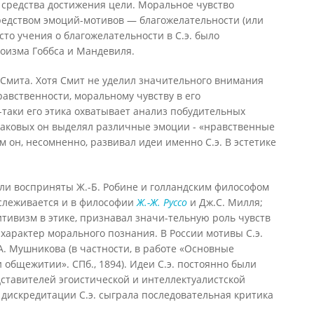
 средства достижения цели. Моральное чувство
редством эмоций-мотивов — благожелательности (или
то учения о благожелательности в С.э. было
гоизма Гоббса и Мандевиля.
. Смита. Хотя Смит не уделил значительного внимания
авственности, моральному чувству в его
-таки его этика охватывает анализ побудительных
каковых он выделял различные эмоции - «нравственные
том он, несомненно, развивал идеи именно С.э. В эстетике
ыли восприняты Ж.-Б. Робине и голландским философом
ослеживается и в философии
Ж.-Ж. Руссо
и Дж.С. Милля;
итивизм в этике, признавал значи-тельную роль чувств
характер морального познания. В России мотивы С.э.
А. Мушникова (в частности, в работе «Основные
 общежитии». СПб., 1894). Идеи С.э. постоянно были
ставителей эгоистической и интеллектуалистской
 дискредитации С.э. сыграла последовательная критика