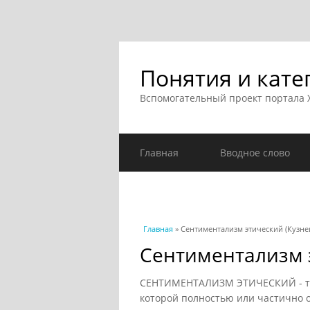
Понятия и кате
Вспомогательный проект портала
Главная
Вводное слово
Вы здесь
Главная
» Сентиментализм этический (Кузнец
Сентиментализм э
СЕНТИМЕНТАЛИЗМ ЭТИЧЕСКИЙ - тра
которой полностью или частично 