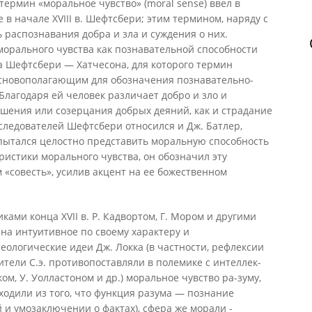
 термин «моральное чувство» (moral sense) ввел в
в начале XVIII в. Шефтсбери; этим термином, наряду с
 распознавания добра и зла и суждения о них.
морального чувства как познавательной способности
а Шефтсбери — Хатчесона, для которого термин
основополагающим для обозначения познавательно-
Благодаря ей человек различает добро и зло и
шения или созерцания добрых деяний, как и страдание
следователей Шефтсбери относился и Дж. Батлер,
попытался целостно представить моральную способность
еристики морального чувства, он обозначил эту
«совесть», усилив акцент на ее божественном
ами конца XVII в. Р. Кадвортом, Г. Мором и другими
 на интуитивное по своему характеру и
еологические идеи Дж. Локка (в частности, рефлексии
ители С.э. противопоставляли в полемике с интеллек-
ом, У. Уолластоном и др.) моральное чувство ра-зуму,
ходили из того, что функция разума — познание
и умозаключении о фактах), сфера же морали -