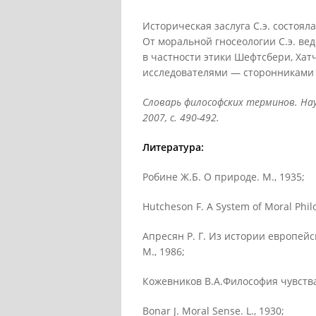
Историческая заслуга С.э. состоя
От моральной гносеологии С.э. вед
в частности этики Шефтсбери, Хат
исследователями — сторонниками 
Словарь философских терминов. Науч
2007, с. 490-492.
Литература:
Робине Ж.Б. О природе. М., 1935;
Hutcheson F. A System of Moral Philos
Апресян P. Г. Из истории европей
М., 1986;
Кожевников В.А.Философия чувства и
Bonar J. Moral Sense. L., 1930;