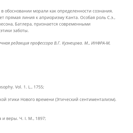
ла в обосновании морали как определенности сознания.
ет прямая линия к априоризму Канта. Особая роль С.э.,
чесона, Батлера, признается современными
этики заботы.
ная редакция профессора В.Г. Кузнецова. М., ИНФРА-М,
ophy. Vol. 1. L., 1755;
ской этики Нового времени (Этический сентиментализм).
 веры. Ч. I. М., 1897;