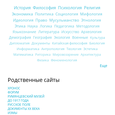
История
Философия
Психология
Религия
Экономика
Политика
Социология
Мифология
Идеология
Право
Мусульманство
Этнология
Этика
Наука
Логика
Педагогика
Методология
Языкознание
Литература
Искусство
Археология
Демография
География
Экология
Военные
Культура
Дипломатия
Документы
Китайская философия
Биология
Информатика
Антропология
Теология
Эстетика
Математика
Риторика
Мировоззрение
Архитектура
Физика
Феноменология
Еще
Родственные сайты
ХРОНОС
ФОРУМ
РУМЯНЦЕВСКИЙ МУЗЕЙ
ДО 1917 ГОДА
РУССКОЕ ПОЛЕ
ДОКУМЕНТЫ XX ВЕКА
ИЗМЫ