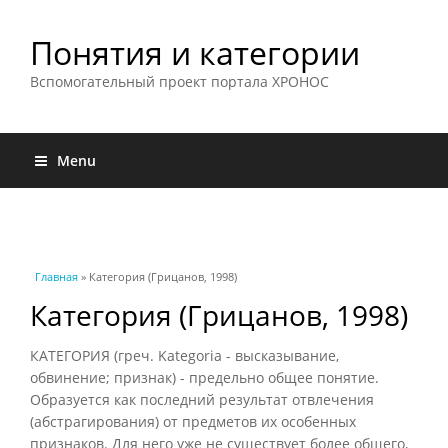
Понятия и категории
Вспомогательный проект портала ХРОНОС
Menu
Вы здесь
Главная
» Категория (Грицанов, 1998)
Категория (Грицанов, 1998)
КАТЕГОРИЯ (греч. Kategoria - высказывание,
обвинение; признак) - предельно общее понятие.
Образуется как последний результат отвлечения
(абстрагирования) от предметов их особенных
признаков. Для него уже не существует более общего,