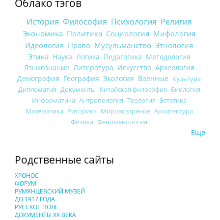
Облако тэгов
История
Философия
Психология
Религия
Экономика
Политика
Социология
Мифология
Идеология
Право
Мусульманство
Этнология
Этика
Наука
Логика
Педагогика
Методология
Языкознание
Литература
Искусство
Археология
Демография
География
Экология
Военные
Культура
Дипломатия
Документы
Китайская философия
Биология
Информатика
Антропология
Теология
Эстетика
Математика
Риторика
Мировоззрение
Архитектура
Физика
Феноменология
Еще
Родственные сайты
ХРОНОС
ФОРУМ
РУМЯНЦЕВСКИЙ МУЗЕЙ
ДО 1917 ГОДА
РУССКОЕ ПОЛЕ
ДОКУМЕНТЫ XX ВЕКА