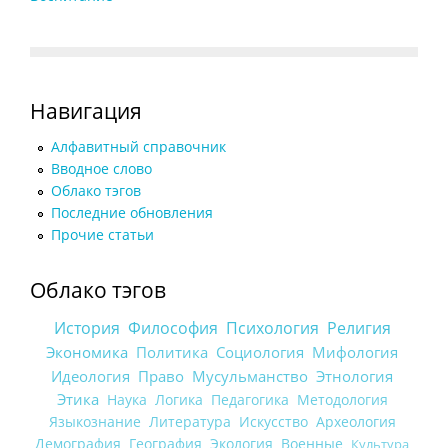
Навигация
Алфавитный справочник
Вводное слово
Облако тэгов
Последние обновления
Прочие статьи
Облако тэгов
История
Философия
Психология
Религия
Экономика
Политика
Социология
Мифология
Идеология
Право
Мусульманство
Этнология
Этика
Наука
Логика
Педагогика
Методология
Языкознание
Литература
Искусство
Археология
Демография
География
Экология
Военные
Культура