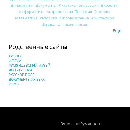
Дипломатия
Документы
Китайская философия
Биология
Информатика
Антропология
Теология
Эстетика
Математика
Риторика
Мировоззрение
Архитектура
Физика
Феноменология
Еще
Родственные сайты
ХРОНОС
ФОРУМ
РУМЯНЦЕВСКИЙ МУЗЕЙ
ДО 1917 ГОДА
РУССКОЕ ПОЛЕ
ДОКУМЕНТЫ XX ВЕКА
ИЗМЫ
Понятия И Категории - Исторический Проект ХРОНОС
WEB-редактор
Вячеслав Румянцев