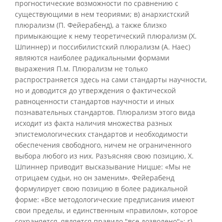
прогностические возможности по сравнению с
существующими в нем теориями; в) анархистский
плюрализм (П. Фейерабенд), а также близко
примыкающие к нему теоретический плюрализм (X.
Шпиннер) и поссибилистский плюрализм (А. Наес)
являются наиболее радикальными формами
выражения П.м. Плюрализм не только
распространяется здесь на сами стандарты научности,
но и доводится до утверждения о фактической
равноценности стандартов научности и иных
познавательных стандартов. Плюрализм этого вида
исходит из факта наличия множества разных
эпистемологических стандартов и необходимости
обеспечения свободного, ничем не ограниченного
выбора любого из них. Разъясняя свою позицию, X.
Шпиннер приводит высказывание Ницше: «Мы не
отрицаем судьи, но он заменим». Фейерабенд
формулирует свою позицию в более радикальной
форме: «Все методологические предписания имеют
свои пределы, и единственным «правилом», которое
сохраняется, является правило "все дозволено"»; г)