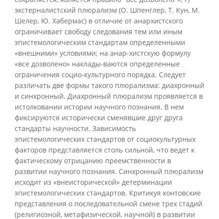
экстерналистский плюрализм (О. Шпенглер, Т. Кун, М.
Шелер, Ю. Хабермас) в отличие от анархистского
ограничивает свободу следования тем или иным
эпистемологическим стандартам определенными
«внешними» условиями; на анар-хистскую формулу
«все дозволено» наклады-ваются определенные
ограничения социо-культурного порядка. Следует
различать две формы такого плюрализма: диахронный
и синхронный. Диахронный плюрализм проявляется в
истолковании истории научного познания. В нем
фиксируются исторически сменявшие друг друга
стандарты научности. Зависимость
эпистемологических стандартов от социокультурных
факторов представляется столь сильной, что ведет к
фактическому отрицанию преемственности в
развитии научного познания. Синхронный плюрализм
исходит из «внеисторической» детерминации
эпистемологических стандартов. Критикуя контовские
представления о последовательной смене трех стадий
(религиозной, метафизической, научной) в развитии