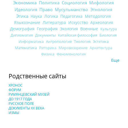
Экономика
Политика
Социология
Мифология
Идеология
Право
Мусульманство
Этнология
Этика
Наука
Логика
Педагогика
Методология
Языкознание
Литература
Искусство
Археология
Демография
География
Экология
Военные
Культура
Дипломатия
Документы
Китайская философия
Биология
Информатика
Антропология
Теология
Эстетика
Математика
Риторика
Мировоззрение
Архитектура
Физика
Феноменология
Еще
Родственные сайты
ХРОНОС
ФОРУМ
РУМЯНЦЕВСКИЙ МУЗЕЙ
ДО 1917 ГОДА
РУССКОЕ ПОЛЕ
ДОКУМЕНТЫ XX ВЕКА
ИЗМЫ