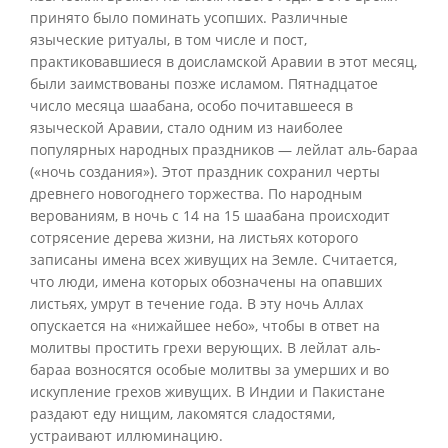
принято было поминать усопших. Различные
языческие ритуалы, в том числе и пост,
практиковавшиеся в доисламской Аравии в этот месяц,
были заимствованы позже исламом. Пятнадцатое
число месяца шаабана, особо почитавшееся в
языческой Аравии, стало одним из наиболее
популярных народных праздников — лейлат аль-бараа
(«ночь создания»). Этот праздник сохранил черты
древнего новогоднего торжества. По народным
верованиям, в ночь с 14 на 15 шаабана происходит
сотрясение дерева жизни, на листьях которого
записаны имена всех живущих на Земле. Считается,
что люди, имена которых обозначены на опавших
листьях, умрут в течение года. В эту ночь Аллах
опускается на «нижайшее небо», чтобы в ответ на
молитвы простить грехи верующих. В лейлат аль-
бараа возносятся особые молитвы за умерших и во
искупление грехов живущих. В Индии и Пакистане
раздают еду нищим, лакомятся сладостями,
устраивают иллюминацию.