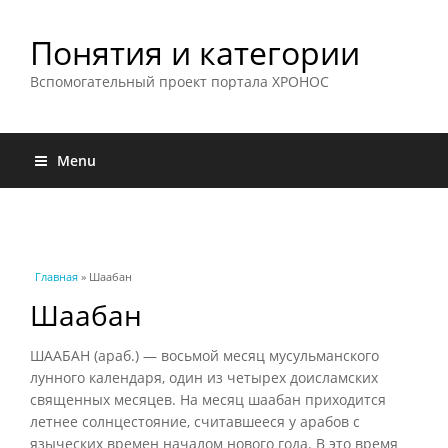
Понятия и категории
Вспомогательный проект портала ХРОНОС
Menu
Вы здесь
Главная
» Шаабан
Шаабан
ШААБАН (араб.) — восьмой месяц мусульманского
лунного календаря, один из четырех доисламских
священных месяцев. На месяц шаабан приходится
летнее солнцестояние, считавшееся у арабов с
языческих времен началом нового года. В это время