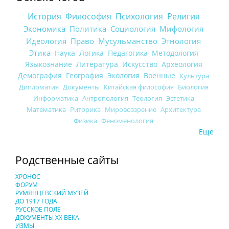
История
Философия
Психология
Религия
Экономика
Политика
Социология
Мифология
Идеология
Право
Мусульманство
Этнология
Этика
Наука
Логика
Педагогика
Методология
Языкознание
Литература
Искусство
Археология
Демография
География
Экология
Военные
Культура
Дипломатия
Документы
Китайская философия
Биология
Информатика
Антропология
Теология
Эстетика
Математика
Риторика
Мировоззрение
Архитектура
Физика
Феноменология
Еще
Родственные сайты
ХРОНОС
ФОРУМ
РУМЯНЦЕВСКИЙ МУЗЕЙ
ДО 1917 ГОДА
РУССКОЕ ПОЛЕ
ДОКУМЕНТЫ XX ВЕКА
ИЗМЫ