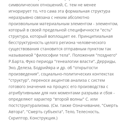
символических отношений, С. тем не менее
игнорирует то, что сама эта формальная структура
неразрывно связана с неким абсолютно
произвольным материальным элементом - элементом,
который в своей предельной специфичности "есть"
структура, который воплощает ее. Принципиальная
бесструктурность целого региона человеческого
существования становится отправным пунктом так
называемой "философии тела". Положения "позднего"
Р.Барта, Фуко периода "генеалогии власти", Дерриды,
Эко, Делеза, Бодрийяра и др. об "открытости
произведения", социально-политических контекстах
"структур", переносе акцентов анализа с систем
готового значения на процесс его производства с
атрибутивными для них моментами разрыва и сбоя -
определяют характер "второй волны" С. или
постструктурализма. (См. также Означивание, "Смерть
Автора", "Смерть субъекта", Тело, Телесность,
Скриптор, Конструкция.)