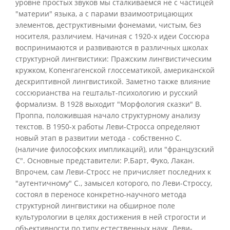
уровне простых звуков мы сталкиваемся не с частицей
"материи" языка, а с парами взаимоотрицающих
элементов, деструктивными фонемами, чистым, без
носителя, различием. Начиная с 1920-х идеи Соссюра
воспринимаются и развиваются в различных школах
структурной лингвистики: Пражским лингвистическим
кружком, Копенгагенской глоссематикой, американской
дескриптивной лингвистикой. Заметно также влияние
соссюрианства на гештальт-психологию и русский
формализм. В 1928 выходит "Морфология сказки" В.
Проппа, положившая начало структурному анализу
текстов. В 1950-х работы Леви-Стросса определяют
новый этап в развитии метода - собственно С.
(наличие философских импликаций), или "французский
С". Основные представители: Р.Барт, Фуко, Лакан.
Впрочем, сам Леви-Стросс не причисляет последних к
"аутентичному" С., замысел которого, по Леви-Строссу,
состоял в переносе конкретно-научного метода
структурной лингвистики на обширное поле
культурологии в целях достижения в ней строгости и
объективности по типу естественных наук. Леви-