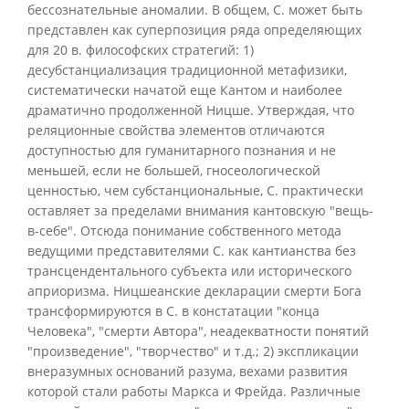
бессознательные аномалии. В общем, С. может быть
представлен как суперпозиция ряда определяющих
для 20 в. философских стратегий: 1)
десубстанциализация традиционной метафизики,
систематически начатой еще Кантом и наиболее
драматично продолженной Ницше. Утверждая, что
реляционные свойства элементов отличаются
доступностью для гуманитарного познания и не
меньшей, если не большей, гносеологической
ценностью, чем субстанциональные, С. практически
оставляет за пределами внимания кантовскую "вещь-
в-себе". Отсюда понимание собственного метода
ведущими представителями С. как кантианства без
трансцендентального субъекта или исторического
априоризма. Ницшеанские декларации смерти Бога
трансформируются в С. в констатации "конца
Человека", "смерти Автора", неадекватности понятий
"произведение", "творчество" и т.д.; 2) экспликации
внеразумных оснований разума, вехами развития
которой стали работы Маркса и Фрейда. Различные