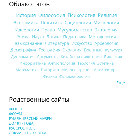
Облако тэгов
История
Философия
Психология
Религия
Экономика
Политика
Социология
Мифология
Идеология
Право
Мусульманство
Этнология
Этика
Наука
Логика
Педагогика
Методология
Языкознание
Литература
Искусство
Археология
Демография
География
Экология
Военные
Культура
Дипломатия
Документы
Китайская философия
Биология
Информатика
Антропология
Теология
Эстетика
Математика
Риторика
Мировоззрение
Архитектура
Физика
Феноменология
Еще
Родственные сайты
ХРОНОС
ФОРУМ
РУМЯНЦЕВСКИЙ МУЗЕЙ
ДО 1917 ГОДА
РУССКОЕ ПОЛЕ
ДОКУМЕНТЫ XX ВЕКА