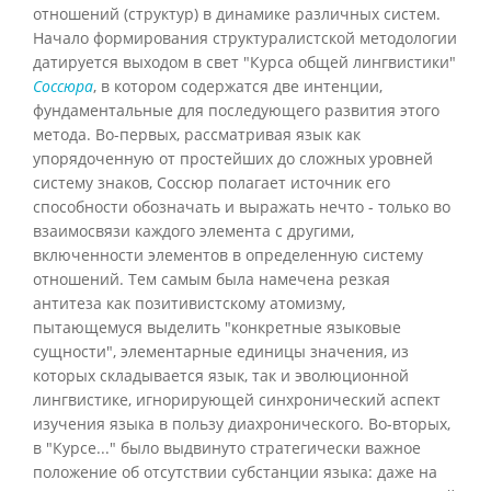
отношений (структур) в динамике различных систем.
Начало формирования структуралистской методологии
датируется выходом в свет "Курса общей лингвистики"
Соссюра
, в котором содержатся две интенции,
фундаментальные для последующего развития этого
метода. Во-первых, рассматривая язык как
упорядоченную от простейших до сложных уровней
систему знаков, Соссюр полагает источник его
способности обозначать и выражать нечто - только во
взаимосвязи каждого элемента с другими,
включенности элементов в определенную систему
отношений. Тем самым была намечена резкая
антитеза как позитивистскому атомизму,
пытающемуся выделить "конкретные языковые
сущности", элементарные единицы значения, из
которых складывается язык, так и эволюционной
лингвистике, игнорирующей синхронический аспект
изучения языка в пользу диахронического. Во-вторых,
в "Курсе..." было выдвинуто стратегически важное
положение об отсутствии субстанции языка: даже на