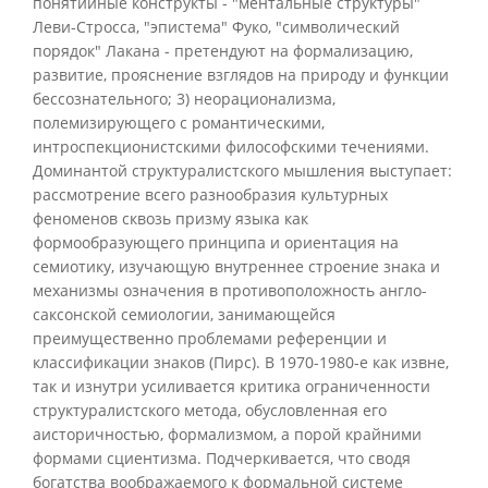
понятийные конструкты - "ментальные структуры"
Леви-Стросса, "эпистема" Фуко, "символический
порядок" Лакана - претендуют на формализацию,
развитие, прояснение взглядов на природу и функции
бессознательного; 3) неорационализма,
полемизирующего с романтическими,
интроспекционистскими философскими течениями.
Доминантой структуралистского мышления выступает:
рассмотрение всего разнообразия культурных
феноменов сквозь призму языка как
формообразующего принципа и ориентация на
семиотику, изучающую внутреннее строение знака и
механизмы означения в противоположность англо-
саксонской семиологии, занимающейся
преимущественно проблемами референции и
классификации знаков (Пирс). В 1970-1980-е как извне,
так и изнутри усиливается критика ограниченности
структуралистского метода, обусловленная его
аисторичностью, формализмом, а порой крайними
формами сциентизма. Подчеркивается, что сводя
богатства воображаемого к формальной системе