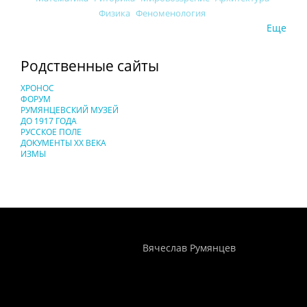
Физика
Феноменология
Еще
Родственные сайты
ХРОНОС
ФОРУМ
РУМЯНЦЕВСКИЙ МУЗЕЙ
ДО 1917 ГОДА
РУССКОЕ ПОЛЕ
ДОКУМЕНТЫ XX ВЕКА
ИЗМЫ
Понятия И Категории - Исторический Проект ХРОНОС
WEB-редактор
Вячеслав Румянцев