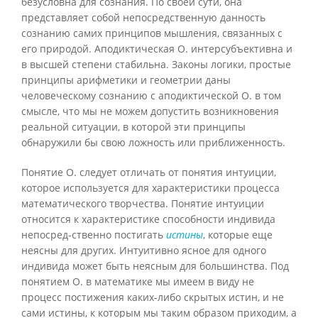
безусловна для сознания. По своей сути, она
представляет собой непосредственную данность
сознанию самих принципов мышления, связанных с
его природой. Аподиктическая О. интерсубъективна и
в высшей степени стабильна. Законы логики, простые
принципы арифметики и геометрии даны
человеческому сознанию с аподиктической О. в том
смысле, что мы не можем допустить возникновения
реальной ситуации, в которой эти принципы
обнаружили бы свою ложность или приближенность.
Понятие О. следует отличать от понятия интуиции,
которое используется для характеристики процесса
математического творчества. Понятие интуиции
относится к характеристике способности индивида
непосред-ственно постигать
истины
, которые еще
неясны для других. Интуитивно ясное для одного
индивида может быть неясным для большинства. Под
понятием О. в математике мы имеем в виду не
процесс постижения каких-либо скрытых истин, и не
сами истины, к которым мы таким образом приходим, а