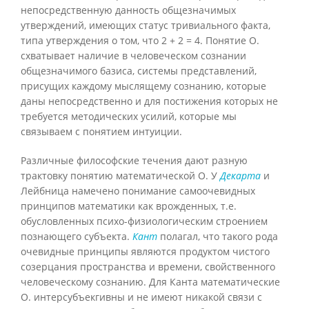
непосредственную данность общезначимых
утверждений, имеющих статус тривиального факта,
типа утверждения о том, что 2 + 2 = 4. Понятие О.
схватывает наличие в человеческом сознании
общезначимого базиса, системы представлений,
присущих каждому мыслящему сознанию, которые
даны непосредственно и для постижения которых не
требуется методических усилий, которые мы
связываем с понятием интуиции.
Различные философские течения дают разную
трактовку понятию математической О. У
Декарта
и
Лейбница намечено понимание самоочевидных
принципов математики как врожденных, т.е.
обусловленных психо-физиологическим строением
познающего субъекта.
Кант
полагал, что такого рода
очевидные принципы являются продуктом чистого
созерцания пространства и времени, свойственного
человеческому сознанию. Для Канта математические
О. интерсубъекгивны и не имеют никакой связи с