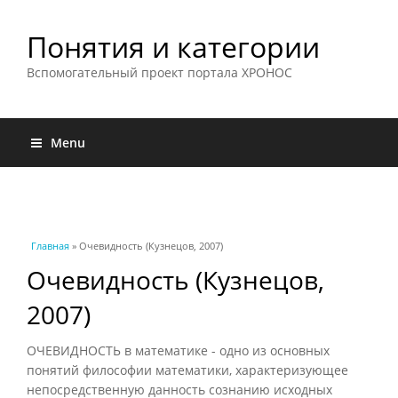
Понятия и категории
Вспомогательный проект портала ХРОНОС
Menu
Вы здесь
Главная
» Очевидность (Кузнецов, 2007)
Очевидность (Кузнецов,
2007)
ОЧЕВИДНОСТЬ в математике - одно из основных
понятий философии математики, характеризующее
непосредственную данность сознанию исходных