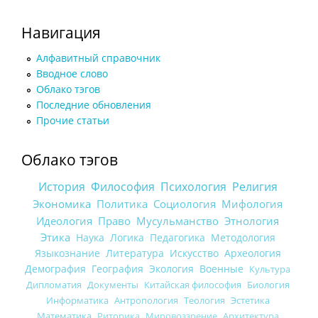
Навигация
Алфавитный справочник
Вводное слово
Облако тэгов
Последние обновления
Прочие статьи
Облако тэгов
История
Философия
Психология
Религия
Экономика
Политика
Социология
Мифология
Идеология
Право
Мусульманство
Этнология
Этика
Наука
Логика
Педагогика
Методология
Языкознание
Литература
Искусство
Археология
Демография
География
Экология
Военные
Культура
Дипломатия
Документы
Китайская философия
Биология
Информатика
Антропология
Теология
Эстетика
Математика
Риторика
Мировоззрение
Архитектура