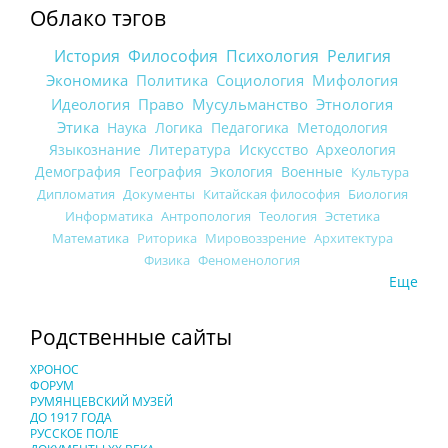
Облако тэгов
История
Философия
Психология
Религия
Экономика
Политика
Социология
Мифология
Идеология
Право
Мусульманство
Этнология
Этика
Наука
Логика
Педагогика
Методология
Языкознание
Литература
Искусство
Археология
Демография
География
Экология
Военные
Культура
Дипломатия
Документы
Китайская философия
Биология
Информатика
Антропология
Теология
Эстетика
Математика
Риторика
Мировоззрение
Архитектура
Физика
Феноменология
Еще
Родственные сайты
ХРОНОС
ФОРУМ
РУМЯНЦЕВСКИЙ МУЗЕЙ
ДО 1917 ГОДА
РУССКОЕ ПОЛЕ