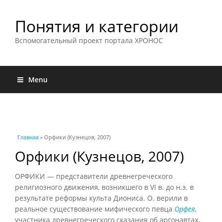
Понятия и категории
Вспомогательный проект портала ХРОНОС
Menu
Вы здесь
Главная
» Орфики (Кузнецов, 2007)
Орфики (Кузнецов, 2007)
ОРФИКИ — представители древнегреческого
религиозного движения, возникшего в VI в. до н.э. в
результате реформы культа Диониса. О. верили в
реальное существование мифического певца
Орфея
,
участника древнегреческого сказания об аргонавтах,