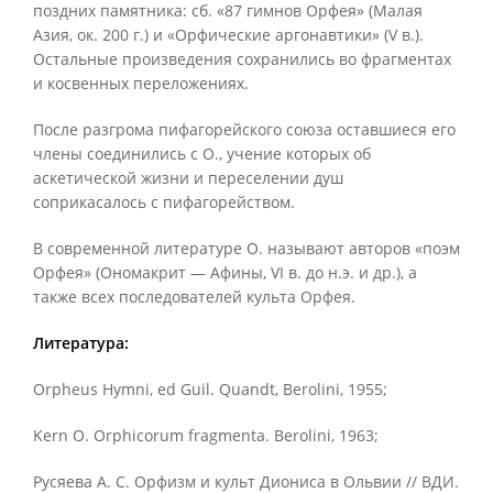
поздних памятника: сб. «87 гимнов Орфея» (Малая
Азия, ок. 200 г.) и «Орфические аргонавтики» (V в.).
Остальные произведения сохранились во фрагментах
и косвенных переложениях.
После разгрома пифагорейского союза оставшиеся его
члены соединились с О., учение которых об
аскетической жизни и переселении душ
соприкасалось с пифагорейством.
В современной литературе О. называют авторов «поэм
Орфея» (Ономакрит — Афины, VI в. до н.э. и др.), а
также всех последователей культа Орфея.
Литература:
Orpheus Hymni, ed Guil. Quandt, Berolini, 1955;
Kern O. Orphicorum fragmenta. Berolini, 1963;
Русяева А. С. Орфизм и культ Диониса в Ольвии // ВДИ.