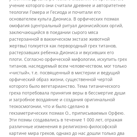
учение которого они считали древнее и авторитетнее
теологии Гомера и Гесиода и почитали его
основателем культа Диониса. В орфических поэмах
омофагия (центральный ритуал дионисийских оргий,
заключающийся в поедании сырого мяса
растерзанной в вакхическом экстазе животной
жертвы) толкуется как первородный грех титанов,
растерзавших ребенка-Диониса и вкусивших его
плоти. Согласно орфической мифологии, искупить грех
титанов, наследуемый всем человечеством, мог только
«чистый», т.е. посвященный в мистерии и ведущий
орфический образ жизни, существенной чертой
которого было вегетарианство. Тема титанического
греха потребовала принятия веры в бессмертие души
и загробное воздаяние и создания оригинальной
теокосмогонии, что и было сделано в
гекзаметрических поэмах О., приписываемых Орфею.
Эти поэмы создавались в течение 1 000 лет, отражая
различные изменения в религиозно-философской
картине мира греков, однако до нас дошли только два