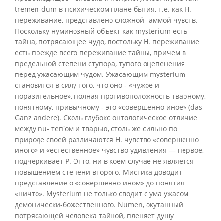
tremen-dum в психическом плане бытия, т.е. как Н.
переживание, представлено сложной гаммой чувств.
Поскольку нуминозный объект как mysterium есть
тайна, потрясающее чудо, постольку Н. переживание
есть прежде всего переживание тайны, причем в
предельной степени ступора, тупого оцепенения
перед ужасающим чудом. Ужасающим mysterium
становится в силу того, что оно - «чужое и
поразительное», полная противоположность тварному,
понятному, привычному - это «совершенно иное» (das
Ganz andere). Сколь глубоко онтологическое отличие
между nu- теп'ом и тварью, столь же сильно по
природе своей различаются Н. чувство «совершенно
иного» и «естественное» чувство удивления — первое,
подчеркивает Р. Отто, ни в коем случае не является
повышением степени второго. Мистика доводит
представление о «совершенно ином» до понятия
«ничто». Mysterium не только сводит с ума ужасом
демонически-божественного. Numen, окутанный
потрясающей человека тайной, пленяет душу