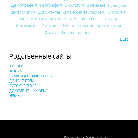
Демография
География
Экология
Военные
Культура
Дипломатия
Документы
Китайская философия
Биология
Информатика
Антропология
Теология
Эстетика
Математика
Риторика
Мировоззрение
Архитектура
Физика
Феноменология
Еще
Родственные сайты
ХРОНОС
ФОРУМ
РУМЯНЦЕВСКИЙ МУЗЕЙ
ДО 1917 ГОДА
РУССКОЕ ПОЛЕ
ДОКУМЕНТЫ XX ВЕКА
ИЗМЫ
Понятия И Категории - Исторический Проект ХРОНОС
WEB-редактор
Вячеслав Румянцев