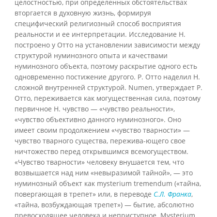
целостностью, при определенных обстоятельствах
вторгается в духовную жизнь, формируя
специфический религиозный способ восприятия
реальности и ее интерпретации. Исследование Н.
построено у Отто на установлении зависимости между
структурой нуминозного опыта и качествами
нуминозного объекта, поэтому раскрытие одного есть
одновременно постижение другого. Р. Отто наделил Н.
сложной внутренней структурой. Numen, утверждает Р.
Отто, переживается как могущественная сила, поэтому
первичное Н. чувство — «чувство реальности»,
«чувство объективно данного нуминозного». Оно
имеет своим продолжением «чувство тварности» —
чувство тварного существа, пережива-ющего свое
ничтожество перед открывшимся всемогуществом.
«Чувство тварности» человеку внушается тем, что
возвышается над ним «невыразимой тайной», — это
нуминозный объект как mysterium tremendum («тайна,
повергающая в трепет» или, в переводе
С.Л. Франка
,
«тайна, возбуждающая трепет») — бытие, абсолютно
превосходящее человека и неприступное. Mysterium