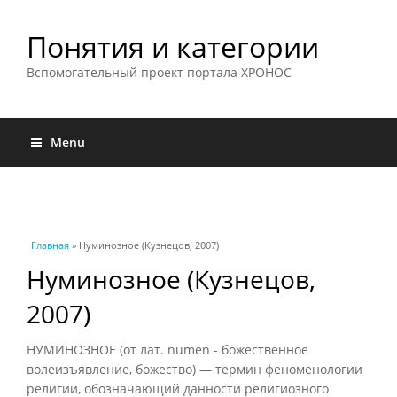
Понятия и категории
Вспомогательный проект портала ХРОНОС
Menu
Вы здесь
Главная
» Нуминозное (Кузнецов, 2007)
Нуминозное (Кузнецов,
2007)
НУМИНОЗНОЕ (от лат. numen - божественное
волеизъявление, божество) — термин феноменологии
религии, обозначающий данности религиозного