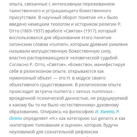
опыта, связанные с интенсивным переживанием
таинственного и устрашающего божественного
присутствия. В научный оборот понятие «Н.» было
введено немецким теологом и историком религии Р.
Отто (1869-1937) вработе «Святое» (1917), который
воспользовался для образования этого понятия
латинским словом «numen», которым древние римляне
называли могущественную божественную силу,
властно распоряжающуюся человеческой судьбой.
Согласно Р. Отто, «Святое», «Божество», манифестируя
себя в религиозном опыте, открываются как
нуминозный объект — это Н. в модусе своего
объективного существования. В религиозном опыте
происходит встреча numen'a с sensus numinous -
врожденной психической данностью, не редуцируемой
к какому бы то ни было «естественному» духовному
образованию. Опираясь на философию
И. Канта
,
Р.
Отто
определяет «Н.» как категорию sui generis и как
«категорию толкования и оценки», которая, будучи
неуловимой для сознательной рефлексии