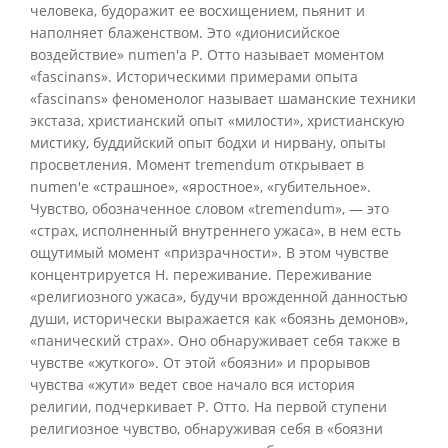
человека, будоражит ее восхищением, пьянит и
наполняет блаженством. Это «дионисийское
воздействие» numen'a Р. Отто называет моментом
«fascinans». Историческими примерами опыта
«fascinans» феноменолог называет шаманские техники
экстаза, христианский опыт «милости», христианскую
мистику, буддийский опыт бодхи и нирвану, опыты
просветления. Момент tremendum открывает в
numen'e «страшное», «яростное», «губительное».
Чувство, обозначенное словом «tremendum», — это
«страх, исполненный внутреннего ужаса», в нем есть
ощутимый момент «призрачности». В этом чувстве
концентрируется Н. переживание. Переживание
«религиозного ужаса», будучи врожденной данностью
души, исторически выражается как «боязнь демонов»,
«панический страх». Оно обнаруживает себя также в
чувстве «жуткого». От этой «боязни» и прорывов
чувства «жути» ведет свое начало вся история
религии, подчеркивает Р. Отто. На первой ступени
религиозное чувство, обнаруживая себя в «боязни