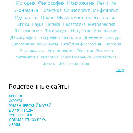
История
Философия
Психология
Религия
Экономика
Политика
Социология
Мифология
Идеология
Право
Мусульманство
Этнология
Этика
Наука
Логика
Педагогика
Методология
Языкознание
Литература
Искусство
Археология
Демография
География
Экология
Военные
Культура
Дипломатия
Документы
Китайская философия
Биология
Информатика
Антропология
Теология
Эстетика
Математика
Риторика
Мировоззрение
Архитектура
Физика
Феноменология
Еще
Родственные сайты
ХРОНОС
ФОРУМ
РУМЯНЦЕВСКИЙ МУЗЕЙ
ДО 1917 ГОДА
РУССКОЕ ПОЛЕ
ДОКУМЕНТЫ XX ВЕКА
ИЗМЫ