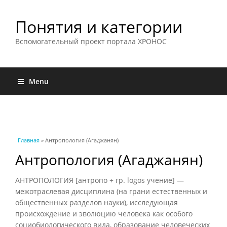
Понятия и категории
Вспомогательный проект портала ХРОНОС
Menu
Вы здесь
Главная
» Антропология (Агаджанян)
Антропология (Агаджанян)
АНТРОПОЛОГИЯ [антропо + гр. logos учение] —
межотраслевая дисциплина (на грани естественных и
общественных разделов науки), исследующая
происхождение и эволюцию человека как особого
социобиологического вида, образование человеческих