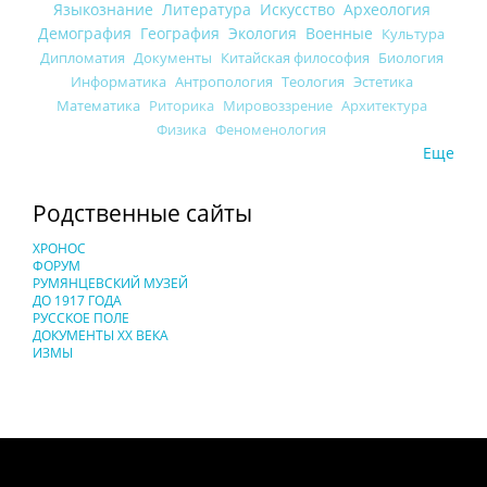
Языкознание
Литература
Искусство
Археология
Демография
География
Экология
Военные
Культура
Дипломатия
Документы
Китайская философия
Биология
Информатика
Антропология
Теология
Эстетика
Математика
Риторика
Мировоззрение
Архитектура
Физика
Феноменология
Еще
Родственные сайты
ХРОНОС
ФОРУМ
РУМЯНЦЕВСКИЙ МУЗЕЙ
ДО 1917 ГОДА
РУССКОЕ ПОЛЕ
ДОКУМЕНТЫ XX ВЕКА
ИЗМЫ
Понятия И Категории - Исторический Проект ХРОНОС