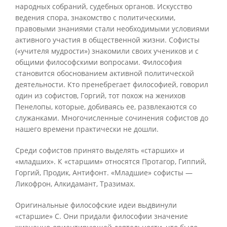
народных собраний, судебных органов. Искусство
ведения спора, знакомство с политическими,
правовыми знаниями стали необходимыми условиями
активного участия в общественной жизни. Софисты
(«учителя мудрости») знакомили своих учеников и с
общими философскими вопросами. Философия
становится обоснованием активной политической
деятельности. Кто пренебрегает философией, говорил
один из софистов, Горгий, тот похож на женихов
Пенелопы, которые, добиваясь ее, развлекаются со
служанками. Многочисленные сочинения софистов до
нашего времени практически не дошли.
Среди софистов принято выделять «старших» и
«младших». К «старшим» относятся Протагор, Гиппий,
Горгий, Продик, Антифонт. «Младшие» софисты —
Ликофрон, Алкидамант, Тразимах.
Оригинальные философские идеи выдвинули
«старшие» С. Они придали философии значение