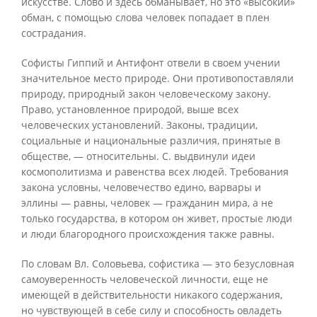
искусстве. Слово и здесь обманывает, но это «высокий»
обман, с помощью слова человек попадает в плен
сострадания.
Софисты Гиппий и Антифонт отвели в своем учении
значительное место природе. Они противопоставляли
природу, природный закон человеческому закону.
Право, установленное природой, выше всех
человеческих установлений. Законы, традиции,
социальные и национальные различия, принятые в
обществе, — относительны. С. выдвинули идеи
космополитизма и равенства всех людей. Требования
закона условны, человечество едино, варвары и
эллины — равны, человек — гражданин мира, а не
только государства, в котором он живет, простые люди
и люди благородного происхождения также равны.
По словам Вл. Соловьева, софистика — это безусловная
самоуверенность человеческой личности, еще не
имеющей в действительности никакого содержания,
но чувствующей в себе силу и способность овладеть