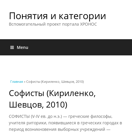
Понятия и категории
Вспомогательный проект портала ХРОНОС
Menu
Вы здесь
Главная
» Софисты (Кириленко, Шевцов, 2010)
Софисты (Кириленко,
Шевцов, 2010)
СОФИСТЫ (V-IV ев. до н.э.) — греческие философы,
учителя риторики, появившиеся в греческих городах в
период возникновения выборных учреждений —