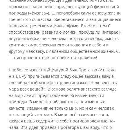
жизненно-ориентирующей деятельности, что было
новым по сравнению с предшествующей философией
природы («физиса»). С. поколебали сами основы жизни
греческого общества, оберегавшиеся и защищавшиеся
первыми греческими философами. Вместе с тем С.
способствовали развитию логики, пробудили интерес к
внутренней жизни человека, показали необходимость
критически-рефлексивного отношения к себе и к
другому человеку, к явлениям общественной жизни. С.
— ниспровергатели авторитетов, традиций.
Наиболее известной фигурой был Протагор (V век до
н.э.). Ему приписывается следующее высказывание,
своеобразный манифест релятивизма: «Человек есть
мера всех вещей». В основе релятивистского взгляда
на мир лежит представление об изменчивости
природы. В мире нет абсолютных, неизменных
качеств. Изменчив не только мир, но и сам человек,
познающий этот мир. В мире всё взаимосвязано,
каждая вещь содержит в себе противоположные на-
чала. Эта идея привела Протагора к вы-воду, что о