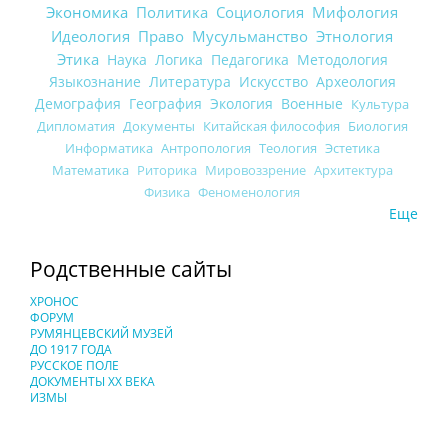
Экономика
Политика
Социология
Мифология
Идеология
Право
Мусульманство
Этнология
Этика
Наука
Логика
Педагогика
Методология
Языкознание
Литература
Искусство
Археология
Демография
География
Экология
Военные
Культура
Дипломатия
Документы
Китайская философия
Биология
Информатика
Антропология
Теология
Эстетика
Математика
Риторика
Мировоззрение
Архитектура
Физика
Феноменология
Еще
Родственные сайты
ХРОНОС
ФОРУМ
РУМЯНЦЕВСКИЙ МУЗЕЙ
ДО 1917 ГОДА
РУССКОЕ ПОЛЕ
ДОКУМЕНТЫ XX ВЕКА
ИЗМЫ