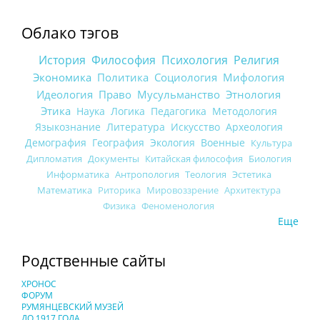
Облако тэгов
История
Философия
Психология
Религия
Экономика
Политика
Социология
Мифология
Идеология
Право
Мусульманство
Этнология
Этика
Наука
Логика
Педагогика
Методология
Языкознание
Литература
Искусство
Археология
Демография
География
Экология
Военные
Культура
Дипломатия
Документы
Китайская философия
Биология
Информатика
Антропология
Теология
Эстетика
Математика
Риторика
Мировоззрение
Архитектура
Физика
Феноменология
Еще
Родственные сайты
ХРОНОС
ФОРУМ
РУМЯНЦЕВСКИЙ МУЗЕЙ
ДО 1917 ГОДА