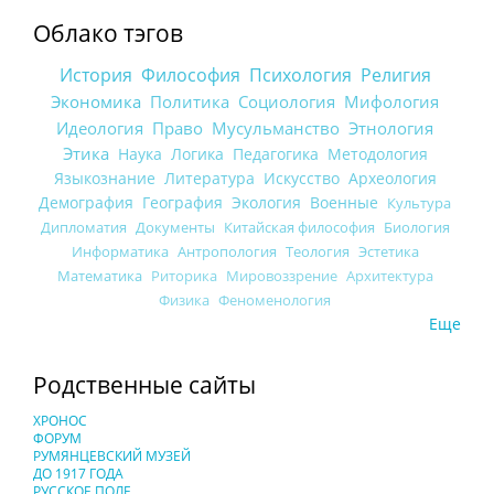
Облако тэгов
История
Философия
Психология
Религия
Экономика
Политика
Социология
Мифология
Идеология
Право
Мусульманство
Этнология
Этика
Наука
Логика
Педагогика
Методология
Языкознание
Литература
Искусство
Археология
Демография
География
Экология
Военные
Культура
Дипломатия
Документы
Китайская философия
Биология
Информатика
Антропология
Теология
Эстетика
Математика
Риторика
Мировоззрение
Архитектура
Физика
Феноменология
Еще
Родственные сайты
ХРОНОС
ФОРУМ
РУМЯНЦЕВСКИЙ МУЗЕЙ
ДО 1917 ГОДА
РУССКОЕ ПОЛЕ