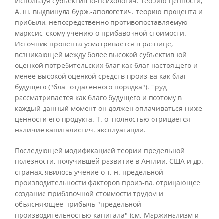
Используя субъективно-психологич. теорию ценности,
А. ш. выдвинула бурж.-апологетич. теорию процента и
прибыли, непосредственно противопоставляемую
марксистскому учению о прибавочной стоимости.
Источник процента усматривается в разнице,
возникающей между более высокой субъективной
оценкой потребительских благ как благ настоящего и
менее высокой оценкой средств произ-ва как благ
будущего ("благ отдалённого порядка"). Труд
рассматривается как благо будущего и поэтому в
каждый данный момент он должен оплачиваться ниже
ценности его продукта. Т. о. полностью отрицается
наличие капиталистич. эксплуатации.
Последующей модификацией теории предельной
полезности, получившей развитие в Англии, США и др.
странах, явилось учение о т. н. предельной
производительности факторов произ-ва, отрицающее
создание прибавочной стоимости трудом и
объясняющее прибыль "предельной
производительностью капитала" (см. Маржинализм и