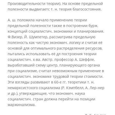
Производительности теории). На основе предельной
полезности выдвигаетс т. н. теория благосостояния.
А. ш. положила начало применению теории
предельной полезности также в построении бурж.
концепций социалистич. экономики и планирования.
Ф.Визер, Й. Шумпетер, рассматрива предельную
полезность как чистую экономич. логику и считая её
основой для оптимального распределения ресурсов,
пытались использовать её дл построения теории
социалистич. х-ва. Австр. профессор А. Шеффле,
выработавший схему центр, планирующего органа
при социализме, считал невозможным применение в
социалистич. экономике трудовой теории стоимости.
Эти взгляды развивают в 60-е гг. теоретики т. н.
немарксистского социализма (Р. Кэмпбелл, А. Лер-нер
и др.), утверждающие, что экономич. наука
социалистич. стран должна перейти на позиции
маржинализма.