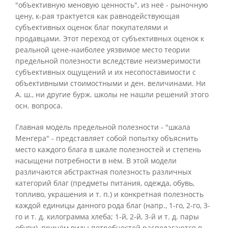
"объективную меновую ценность", из неё - рыночную
цену, к-рая трактуется как равнодействующая
субъективных оценок благ покупателями и
продавцами. Этот переход от субъективных оценок к
реальной цене-наиболее уязвимое место теории
предельной полезности вследствие неизмеримости
субъективных ощущений и их несопоставимости с
объективными стоимостными и ден. величинами. Ни
А. ш., ни другие бурж. школы не нашли решений этого
осн. вопроса.
Главная модель предельной полезности - "шкала
Менгера" - представляет собой попытку объяснить
место каждого блага в шкале полезностей и степень
насыщени потребности в нём. В этой модели
различаются абстрактная полезность различных
категорий благ (предметы питания, одежда, обувь,
топливо, украшения и т. п.) и конкретная полезность
каждой единицы данного рода благ (напр., 1-го, 2-го, 3-
го и т. д. килограмма хлеба; 1-й, 2-й, 3-й и т. д. пары
обуви), причём виды потребностей располагаются в