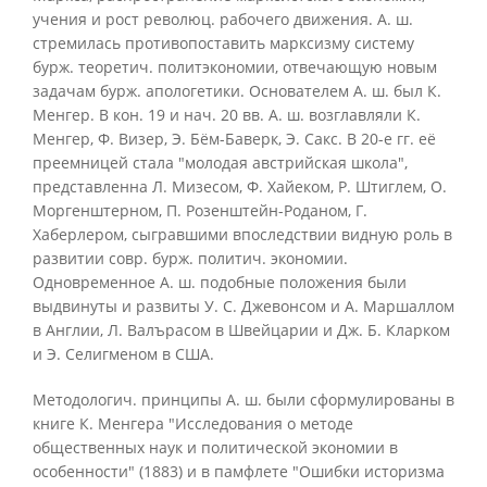
учения и рост революц. рабочего движения. А. ш.
стремилась противопоставить марксизму систему
бурж. теоретич. политэкономии, отвечающую новым
задачам бурж. апологетики. Основателем А. ш. был К.
Менгер. В кон. 19 и нач. 20 вв. А. ш. возглавляли К.
Менгер, Ф. Визер, Э. Бём-Баверк, Э. Сакс. В 20-е гг. её
преемницей стала "молодая австрийская школа",
представленна Л. Мизесом, Ф. Хайеком, Р. Штиглем, О.
Моргенштерном, П. Розенштейн-Роданом, Г.
Хаберлером, сыгравшими впоследствии видную роль в
развитии совр. бурж. политич. экономии.
Одновременное А. ш. подобные положения были
выдвинуты и развиты У. С. Джевонсом и А. Маршаллом
в Англии, Л. Валърасом в Швейцарии и Дж. Б. Кларком
и Э. Селигменом в США.
Методологич. принципы А. ш. были сформулированы в
книге К. Менгера "Исследования о методе
общественных наук и политической экономии в
особенности" (1883) и в памфлете "Ошибки историзма