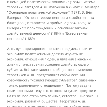
в немецкой политической экономии" (1884). Система
теоретич. взглядов А. ш. изложена в книгах К. Менгера
"Основания политической экономии" (1871), Э. Бём-
Баверка - "Основы теории ценности хозяйственных
благ" (1886) и "Капитал и прибыль" (1884- 1889), Ф.
Визера - "О происхождении и основных законах
хозяйственной ценности" (1884) и "Естественная
ценность" (1889).
А. ш. вульгаризировала понятие предмета политич.
экономии: политэкономия должна изучать не
экономич. отношения людей, а явления экономич.
жизни с точки зрения сознания хозяйствующего
субъекта. Всё капиталистич. общество, по мнению
теоретиков А. ш., представляет собой механич.
совокупность "хозяйствующих субъектов", связанных
только рыночными отношениями. Поэтому задача
политэкономии - изучать отношени купли-продажи и
на их основе открывать вечные, естественные законы
экономич. развития общества. Теоретики А. ш.
пользовались антинауч. идеалистич. субъективно-