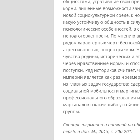
общностями, утратившие свой пре
корни, лишенные возможности за
новой социокультурной среде, к н
какую устойчивую общность в сил
психологических особенностей, в 
неподготовленности. По мнению а
рядом характерных черт: беспоко
агрессивностью, эгоцентризмом. У 
чувство родины, исторических и э
через нравственные нормы и спос
поступки. Ряд историков считает,
империй является как раз чрезме
из главных задач государства: с
социальной мобильности маргина
профессионального образования и
маргиналов в какие-либо устойчи
группы.
Словарь терминов и понятий по общ
переб. и доп. М., 2013, с. 200-201.