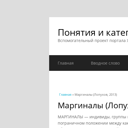
Понятия и кате
Вспомогательный проект портала
Главная
Вводное слово
Вы здесь
Главная
» Маргиналы (Лопухов, 2013)
Маргиналы (Лопух
МАРГИНАЛЫ — индивиды, группы и
пограничном положении между ка