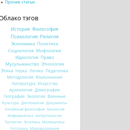
Прочие статьи
Облако тэгов
История
Философия
Психология
Религия
Экономика
Политика
Социология
Мифология
Идеология
Право
Мусульманство
Этнология
Этика
Наука
Логика
Педагогика
Методология
Языкознание
Литература
Искусство
Археология
Демография
География
Экология
Военные
Культура
Дипломатия
Документы
Китайская философия
Биология
Информатика
Антропология
Теология
Эстетика
Математика
Риторика
Мировоззрение