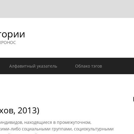
гории
 ХРОНОС
Алфавитный указатель
Облако тэгов
ов, 2013)
ндивидов, находящиеся в промежуточном,
кими-либо социальными группами, социокультурными