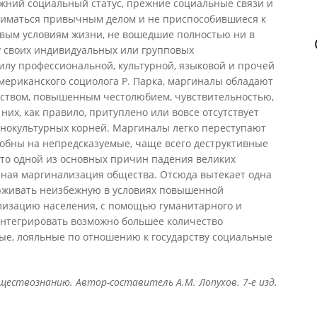
жний социальный статус, прежние социальные связи и
ниматься привычным делом и не приспособившиеся к
овым условиям жизни, не вошедшие полностью ни в
у своих индивидуальных или групповых
силу профессиональной, культурной, языковой и прочей
мериканского социолога Р. Парка, маргиналы обладают
йством, повышенным честолюбием, чувствительностью,
них, как правило, притуплено или вовсе отсутствует
тнокультурных корней. Маргиналы легко переступают
обны на непредсказуемые, чаще всего деструктивные
 что одной из основных причин падения великих
рная маргинализация общества. Отсюда вытекает одна
держивать неизбежную в условиях повышенной
лизацию населения, с помощью гуманитарного и
нтегрировать возможно большее количество
вые, лояльные по отношению к государству социальные
ествознанию. Автор-составитель А.М. Лопухов. 7-е изд.