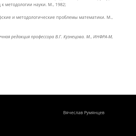
к методологии науки. М., 1982;
офские и методологические проблемы математики. М.,
ная редакция профессора В.Г. Кузнецова. М., ИНФРА-М,
Понятия И Категории - Исторический Проект ХРОНОС
WEB-редактор
Вячеслав Румянцев