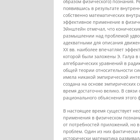
образом физического) познания. Ре
появившись в результате внутрен
собственно математических внутр
эффективное применение в физичес
Эйнштейн отмечал, что конически
размышлении над проблемой удвое
адекватными для описания движен
XX вв. наиболее впечатляет эффек
которой были заложены Э. Галуа 
алгебраических уравнений в ради
общей теории относительности си
имела никакой эмпирической интер
создана на основе эмпирических 
время достаточно велико. В связи
рационального объяснения этого 
В настоящее время существует не
применения в физическом познан
от потребностей приложений, но 
проблем. Один из них фактически 
исторически математика развивала