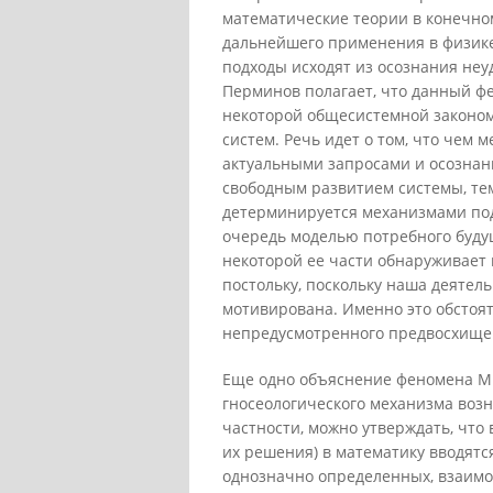
математические теории в конечно
дальнейшего применения в физике
подходы исходят из осознания неуд
Перминов полагает, что данный ф
некоторой общесистемной законо
систем. Речь идет о том, что чем
актуальными запросами и осознан
свободным развитием системы, те
детерминируется механизмами под
очередь моделью потребного буду
некоторой ее части обнаруживает
постольку, поскольку наша деятел
мотивирована. Именно это обстоят
непредусмотренного предвосхищен
Еще одно объяснение феномена М.
гносеологического механизма возн
частности, можно утверждать, что
их решения) в математику вводятс
однозначно определенных, взаимо