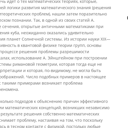
чь идет о тех математических теориях, которые,
ней логики развития математического знания (решения
итеоретических проблем), нашли затем поразительно
ком познании. Так, в одной из своих статей А.
е сечения, открытые античными математиками при
ния куба, неожиданно оказались удивительно
ия планет Солнечной системы. Из истории науки XIX—
тивность в квантовой физике теории групп, основы
в процессе решения проблемы разрешимости
калах, использование А. Эйнштейном при построении
стемы римановой геометрии, которая тогда еще не
претации и которая, по-видимому, не могла быть
соображений. Число подобных примеров в настоящее
 с такими примерами возникает проблема
феномена.
сколько подходов к объяснению причин эффективного
ии математических концепций, возникших независимо
в результате решения собственно математических
снимает проблему, настаивая на том, что поскольку
сь в тесном контакте с физикой, постольку любые