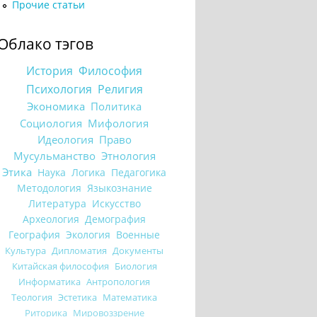
Прочие статьи
Облако тэгов
История
Философия
Психология
Религия
Экономика
Политика
Социология
Мифология
Идеология
Право
Мусульманство
Этнология
Этика
Наука
Логика
Педагогика
Методология
Языкознание
Литература
Искусство
Археология
Демография
География
Экология
Военные
Культура
Дипломатия
Документы
Китайская философия
Биология
Информатика
Антропология
Теология
Эстетика
Математика
Риторика
Мировоззрение