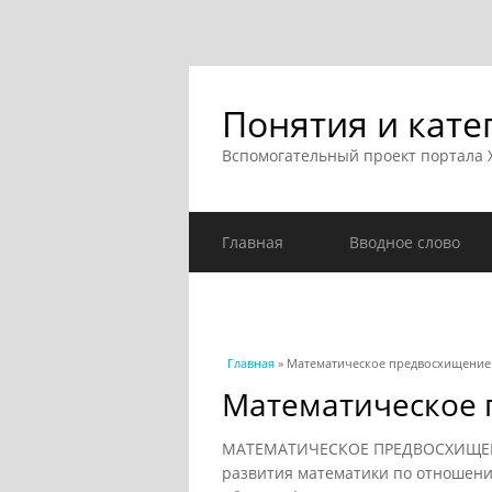
Понятия и кате
Вспомогательный проект портала
Главная
Вводное слово
Вы здесь
Главная
» Математическое предвосхищение
Математическое
МАТЕМАТИЧЕСКОЕ ПРЕДВОСХИЩЕНИ
развития математики по отношени