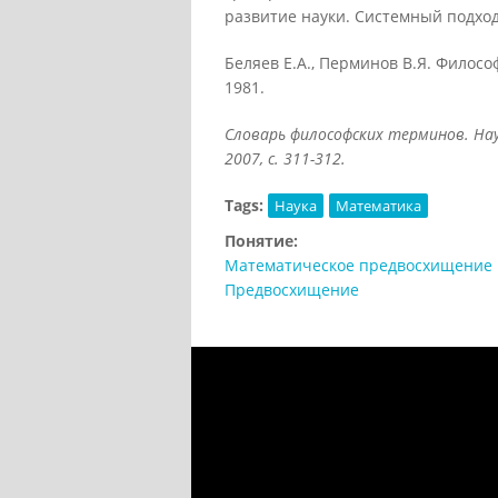
развитие науки. Системный подход 
Беляев Е.А., Перминов В.Я. Филос
1981.
Словарь философских терминов. Науч
2007, с. 311-312.
Tags:
Наука
Математика
Понятие:
Математическое предвосхищение
Предвосхищение