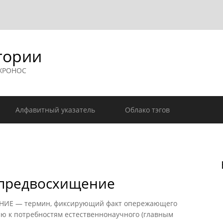
гории
 ХРОНОС
Алфавитный указатель
Облако тэгов
 предвосхищение
Е — термин, фиксирующий факт опережающего
ю к потребностям естественнонаучного (главным