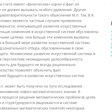
м счете имеют «физические» корни и факт их
 не должен вызывать особого удивления. Другие
овлетворительности такого объяснения М.п. Так, В.Я.
еномен является частным случаем проявления
мерности, описывающей развитие искусственных
 меньше изменения в искусственной системе обусловлены
ными целями, чем больше эти изменения вызваны
м в большей мере развитие искусственной системы
сознательного отбора, обусловленными в свою
щего. Независимое развитие искусственной системы в
 в перспективе неожиданную целесообразность
ьность для будущего не всегда рационально
ельство позволяет объяснить факт
ия будущего в развитии искусственных систем.
п. может быть получено на пути исследования
икновения нового математического знания. В
 в процессе решения математических проблем (в целях
я и структурируются (выражаются в системе
связанных математических понятий) некоторые