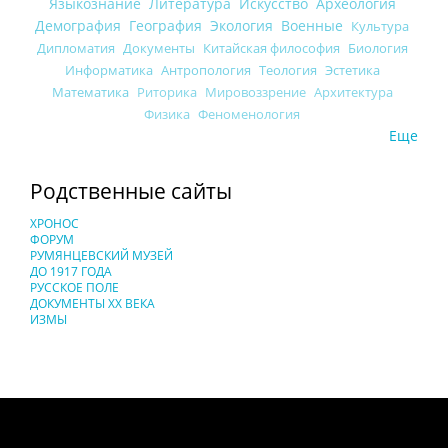
Языкознание
Литература
Искусство
Археология
Демография
География
Экология
Военные
Культура
Дипломатия
Документы
Китайская философия
Биология
Информатика
Антропология
Теология
Эстетика
Математика
Риторика
Мировоззрение
Архитектура
Физика
Феноменология
Еще
Родственные сайты
ХРОНОС
ФОРУМ
РУМЯНЦЕВСКИЙ МУЗЕЙ
ДО 1917 ГОДА
РУССКОЕ ПОЛЕ
ДОКУМЕНТЫ XX ВЕКА
ИЗМЫ
Понятия И Категории - Исторический Проект ХРОНОС