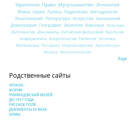
Идеология
Право
Мусульманство
Этнология
Этика
Наука
Логика
Педагогика
Методология
Языкознание
Литература
Искусство
Археология
Демография
География
Экология
Военные
Культура
Дипломатия
Документы
Китайская философия
Биология
Информатика
Антропология
Теология
Эстетика
Математика
Риторика
Мировоззрение
Архитектура
Физика
Феноменология
Еще
Родственные сайты
ХРОНОС
ФОРУМ
РУМЯНЦЕВСКИЙ МУЗЕЙ
ДО 1917 ГОДА
РУССКОЕ ПОЛЕ
ДОКУМЕНТЫ XX ВЕКА
ИЗМЫ