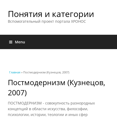
Понятия и категории
Вспомогательный проект портала ХРОНОС
Menu
Вы здесь
Главная
» Постмодернизм (Кузнецов, 2007)
Постмодернизм (Кузнецов,
2007)
ПОСТМОДЕРНИЗМ - совокупность разнородных
концепций в области искусства, философии,
психологии, истории, теологии и иных сфер