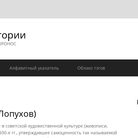
гории
 ХРОНОС
Алфавитный указатель
Облако тэгов
Лопухов)
советской художественной культуре (живописи,
930-е гг., утверждавшее самоценность так называемой