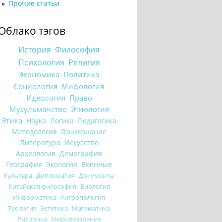
Прочие статьи
Облако тэгов
История
Философия
Психология
Религия
Экономика
Политика
Социология
Мифология
Идеология
Право
Мусульманство
Этнология
Этика
Наука
Логика
Педагогика
Методология
Языкознание
Литература
Искусство
Археология
Демография
География
Экология
Военные
Культура
Дипломатия
Документы
Китайская философия
Биология
Информатика
Антропология
Теология
Эстетика
Математика
Риторика
Мировоззрение