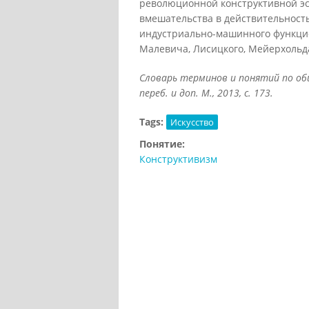
революционной конструктивной эс
вмешательства в действительность
индустриально-машинного функцио
Малевича, Лисицкого, Мейерхольда
Словарь терминов и понятий по общ
переб. и доп. М., 2013, с. 173.
Tags:
Искусство
Понятие:
Конструктивизм