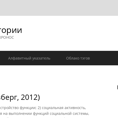
гории
 ХРОНОС
Алфавитный указатель
Облако тэгов
берг, 2012)
тройство функции; 2) социальная активность,
я на выполнении функций социальной системы,