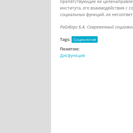
препятствующие ее целенаправлен
института, его взаимодействия с 
социальных функций, их несоотве
Райзберг Б.А. Современный социоэкон
Tags:
Социология
Понятие:
Дисфункция