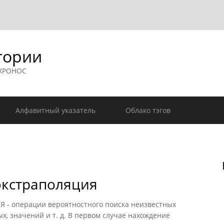
гории
 ХРОНОС
Алфавитный указатель
Облако тэгов
экстраполяция
 операции вероятностного поиска неизвестных
х, значений и т. д. В первом случае нахождение