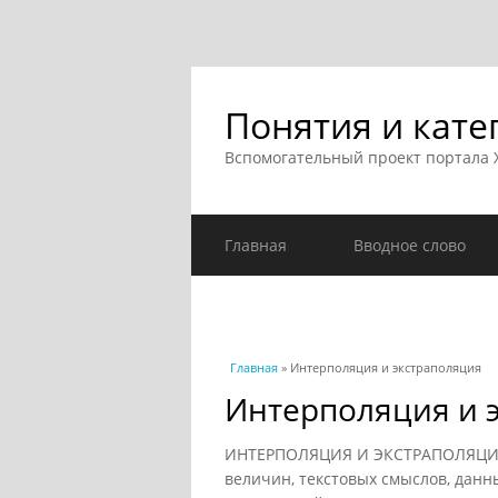
Понятия и кате
Вспомогательный проект портала
Главная
Вводное слово
Вы здесь
Главная
» Интерполяция и экстраполяция
Интерполяция и 
ИНТЕРПОЛЯЦИЯ И ЭКСТРАПОЛЯЦИЯ -
величин, текстовых смыслов, данны