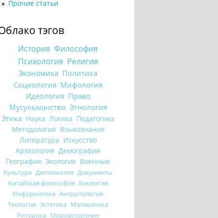
Прочие статьи
Облако тэгов
История
Философия
Психология
Религия
Экономика
Политика
Социология
Мифология
Идеология
Право
Мусульманство
Этнология
Этика
Наука
Логика
Педагогика
Методология
Языкознание
Литература
Искусство
Археология
Демография
География
Экология
Военные
Культура
Дипломатия
Документы
Китайская философия
Биология
Информатика
Антропология
Теология
Эстетика
Математика
Риторика
Мировоззрение