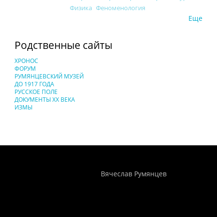
Физика
Феноменология
Еще
Родственные сайты
ХРОНОС
ФОРУМ
РУМЯНЦЕВСКИЙ МУЗЕЙ
ДО 1917 ГОДА
РУССКОЕ ПОЛЕ
ДОКУМЕНТЫ XX ВЕКА
ИЗМЫ
Понятия И Категории - Исторический Проект ХРОНОС
WEB-редактор
Вячеслав Румянцев