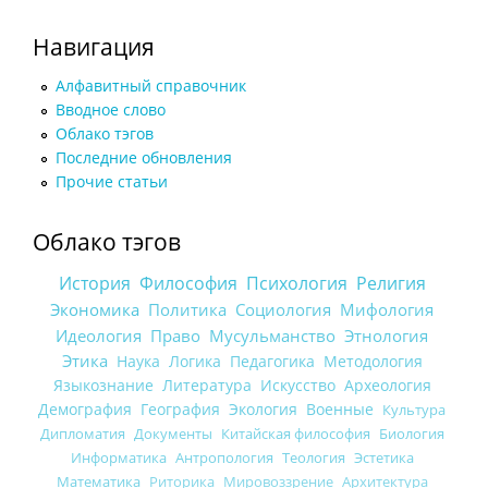
Навигация
Алфавитный справочник
Вводное слово
Облако тэгов
Последние обновления
Прочие статьи
Облако тэгов
История
Философия
Психология
Религия
Экономика
Политика
Социология
Мифология
Идеология
Право
Мусульманство
Этнология
Этика
Наука
Логика
Педагогика
Методология
Языкознание
Литература
Искусство
Археология
Демография
География
Экология
Военные
Культура
Дипломатия
Документы
Китайская философия
Биология
Информатика
Антропология
Теология
Эстетика
Математика
Риторика
Мировоззрение
Архитектура