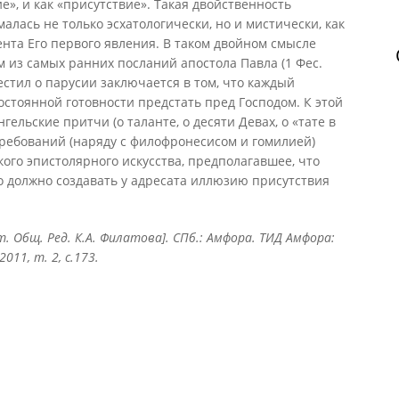
е», и как «присутствие». Такая двойственность
малась не только эсхатологически, но и мистически, как
нта Его первого явления. В таком двойном смысле
м из самых ранних посланий апостола Павла (1 Фес.
вестил о парусии заключается в том, что каждый
стоянной готовности предстать пред Господом. К этой
ельские притчи (о таланте, о десяти Девах, о «тате в
 требований (наряду с филофронесисом и гомилией)
кого эпистолярного искусства, предполагавшее, что
о должно создавать у адресата иллюзию присутствия
ст. Общ. Ред. К.А. Филатова]. СПб.: Амфора. ТИД Амфора:
11, т. 2, с.173.