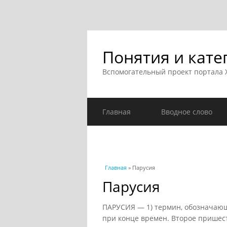
Понятия и кате
Вспомогательный проект портала
Главная
Вводное слово
Вы здесь
Главная
» Парусия
Парусия
ПАРУСИЯ — 1) термин, обозначающ
при конце времен. Второе пришест