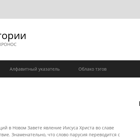
гории
 ХРОНОС
Алфавитный указатель
Облако тэгов
ий в Новом Завете явление Иисуса Христа во славе
вие. Знаменательно, что слово парусия переводится с