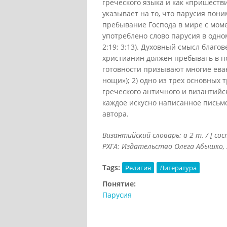
греческого языка и как «пришестви
указывает на то, что парусия пони
пребывание Господа в мире с моме
употреблено слово парусия в одно
2:19; 3:13). Духовный смысл благо
христианин должен пребывать в по
готовности призывают многие еванг
нощи»); 2) одно из трех основных
греческого античного и византийс
каждое искусно написанное письм
автора.
Византийский словарь: в 2 т. / [ со
РХГА: Издательство Олега Абышко, 20
Tags:
Религия
Литература
Понятие:
Парусия