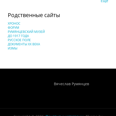
Еще
Родственные сайты
ХРОНОС
ФОРУМ
РУМЯНЦЕВСКИЙ МУЗЕЙ
ДО 1917 ГОДА
РУССКОЕ ПОЛЕ
ДОКУМЕНТЫ XX ВЕКА
ИЗМЫ
Понятия И Категории - Исторический Проект ХРОНОС
WEB-редактор
Вячеслав Румянцев