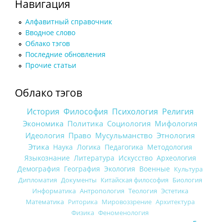
Навигация
Алфавитный справочник
Вводное слово
Облако тэгов
Последние обновления
Прочие статьи
Облако тэгов
История
Философия
Психология
Религия
Экономика
Политика
Социология
Мифология
Идеология
Право
Мусульманство
Этнология
Этика
Наука
Логика
Педагогика
Методология
Языкознание
Литература
Искусство
Археология
Демография
География
Экология
Военные
Культура
Дипломатия
Документы
Китайская философия
Биология
Информатика
Антропология
Теология
Эстетика
Математика
Риторика
Мировоззрение
Архитектура
Физика
Феноменология