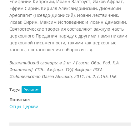
Епифаний Кипрский, Иоанн Златоуст, Иаков Афраат,
Ефрем Сирин, Кирилл Александрийский, Дионисий
Ареопагит (Псевдо-Дионисий), Иоанн Лествичник,
Исаак Сирин, Максим Исповедник и Иоанн Дамаскин.
Святоотеческие творения составляют важную часть
церковного Предания наряду с другими памятниками
церковной письменности, такими как церковные
каноны, постановления соборов и т. д.
Византийский словарь: в 2 т. / [ сост. Общ. Ред. К.А.
Филатова]. СПб.: Амфора. ТИД Амфора: РХГА:
Издательство Олега Абышко, 2011, т. 2, с.155-156.
Tags:
Религия
Понятие:
Отцы Церкви