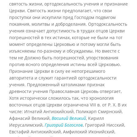
святость жизни, ортодоксальность учения и признание
Церкви. Святость жизни предполагает, что свои
проступки они искупили пред Господом подвигом
покаяния, молитвы и доброделания. Ортодоксальность
учения означает допустимость в трудах отцов Церкви
погрешностей в тех истинах, которые не были на тот
момент определены Церковью и потому могли быть
изъясняемы по-разному и обсуждаемы. Но вместе с
тем не Должно быть погрешностей, упорствования
против ясного определения истины всей Церковью.
Признание Церкви в силу ее непогрешимого
авторитета и служит гарантией ортодоксальности
учения. Предложенный католиками признак
древности учения Православная Церковь отвергает,
Хотя исторически сложилось так, что хронология
восточных отцов Церкви ограничена VIII в. от P. X. В их
числе: Игнатий Антиохийский, Поликарп Смирнский,
Афанасий Великий,
Василий Великий
, Кирилл
Иерусалимский,
Григорий Богослов
, Григорий Нисский,
Евстафий Антиохийский, Амфилохий Иконийский,