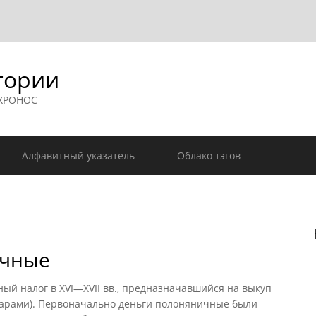
гории
 ХРОНОС
Алфавитный указатель
Облако тэгов
ичные
 налог в XVI—XVII вв., предназначавшийся на выкуп
тарами). Первоначально деньги полоняничные были