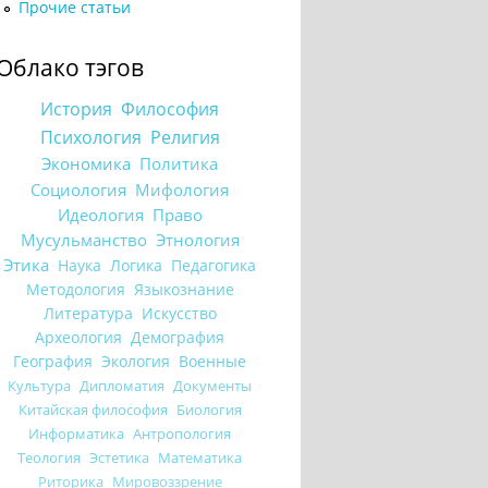
Прочие статьи
Облако тэгов
История
Философия
Психология
Религия
Экономика
Политика
Социология
Мифология
Идеология
Право
Мусульманство
Этнология
Этика
Наука
Логика
Педагогика
Методология
Языкознание
Литература
Искусство
Археология
Демография
География
Экология
Военные
Культура
Дипломатия
Документы
Китайская философия
Биология
Информатика
Антропология
Теология
Эстетика
Математика
Риторика
Мировоззрение