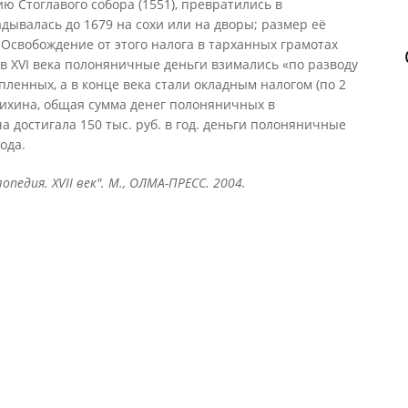
ю Стоглавого собора (1551), превратились в
адывалась до 1679 на сохи или на дворы; размер её
 Освобождение от этого налога в тарханных грамотах
ов XVI века полоняничные деньги взимались «по разводу
п пленных, а в конце века стали окладным налогом (по 2
ошихина, общая сумма денег полоняничных в
 достигала 150 тыс. руб. в год. деньги полоняничные
ода.
опедия. XVII век". М., ОЛМА-ПРЕСС. 2004.