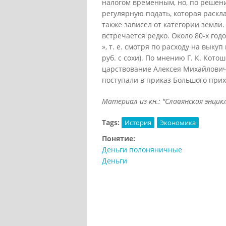
налогом временным, но, по решени
регулярную подать, которая раскл
также зависел от категории земли.
встречается редко. Около 80-х год
», т. е. смотря по расходу на выку
руб. с сохи). По мнению Г. К. Кот
царствование Алексея Михайловича
поступали в приказ Большого прих
Материал из кн.: "Славянская энцикл
Tags:
История
Экономика
Понятие:
Деньги полоняничные
Деньги