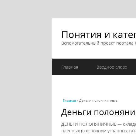
Понятия и кате
Вспомогательный проект портала
Главная
Вводное слово
Вы здесь
Главная
» Деньги полоняничные
Деньги полонян
ДЕНЬГИ ПОЛОНЯНИЧНЫЕ — окладный
пленных (в основном угнанных та