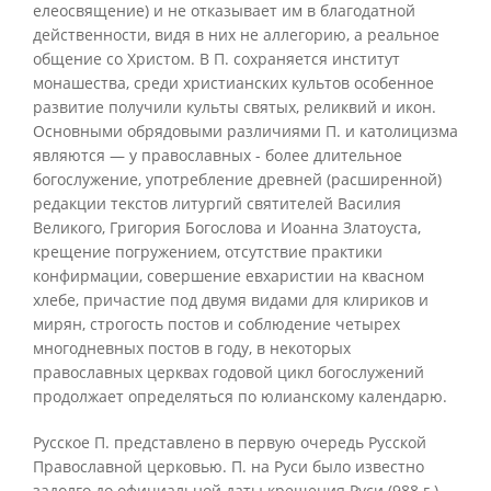
елеосвящение) и не отказывает им в благодатной
действенности, видя в них не аллегорию, а реальное
общение со Христом. В П. сохраняется институт
монашества, среди христианских культов особенное
развитие получили культы святых, реликвий и икон.
Основными обрядовыми различиями П. и католицизма
являются — у православных - более длительное
богослужение, употребление древней (расширенной)
редакции текстов литургий святителей Василия
Великого, Григория Богослова и Иоанна Златоуста,
крещение погружением, отсутствие практики
конфирмации, совершение евхаристии на квасном
хлебе, причастие под двумя видами для клириков и
мирян, строгость постов и соблюдение четырех
многодневных постов в году, в некоторых
православных церквах годовой цикл богослужений
продолжает определяться по юлианскому календарю.
Русское П. представлено в первую очередь Русской
Православной церковью. П. на Руси было известно
задолго до официальной даты крещения Руси (988 г.).