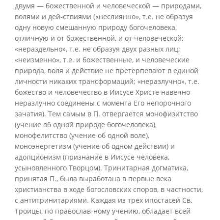
двумя — божественной и человеческой — природами,
волями и дей-ствиями («неслиянно», т.е. не образуя
одну новую смешанную природу богочеловека,
отличную и от божественной, и от человеческой;
«нераздельно», т.е. не образуя двух разных лиц;
«неизменно», т.е. и божественные, и человеческие
природа, воля и действие не претерпевают в единой
личности никаких трансформаций; «неразлучно», т.е.
божество и человечество в Иисусе Христе навечно
неразлучно соединены с момента Его непорочного
зачатия). Тем самым в П. отвергается монофизитство
(учение об одной природе богочеловека),
монофелитство (учение об одной воле),
моноэнергетизм (учение об одном действии) и
адопционизм (признание в Иисусе человека,
усыновленного Творцом). Тринитарная догматика,
принятая П., была выработана в первые века
христианства в ходе богословских споров, в частности,
с антитринитариями. Каждая из трех ипостасей Св.
Троицы, по православ-ному учению, обладает всей