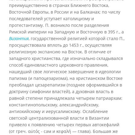
преимущественно в странах Ближнего Востока,
Восточной Европы, в России и на Балканах; по числу
последователей уступает католицизму и
протестантизму. П. возникло после разделения
Римской империи на Западную и Восточную в 395 г., а
Византия
, государственной религией которой стало П.,
просуществовала вплоть до 1453 г., осуществляя
религиозную экспансию на Восток. В отличие от
западного христианства, где изначально складывался
способ единовластного церковного правления,
нашедший свое логическое завершение в идеологии
папизма (и папоцезаризма), на христианском Востоке
преобладал цезарепапизм (позднее оформившийся в
доктрину симфонии властей), а духовная власть в
равной степени принадлежала четырем патриархам:
константинопольскому, александрийскому,
антиохийскому и иерусалимскому. Ослабление
светской централизованной власти в Византии
привело к появлению четырех первых автокефалий
(от греч. αὐτός - сам и κεφαλή — глава). Большая же