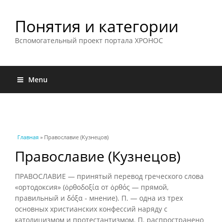
Понятия и категории
Вспомогательный проект портала ХРОНОС
Menu
Вы здесь
Главная
» Православие (Кузнецов)
Православие (Кузнецов)
ПРАВОСЛАВИЕ — принятый перевод греческого слова
«ортодоксия» (ὀρθοδοξία от ὀρθός — прямой,
правильный и δόξα - мнение). П. — одна из трех
основных христианских конфессий наряду с
католицизмом и протестантизмом. П. распространено