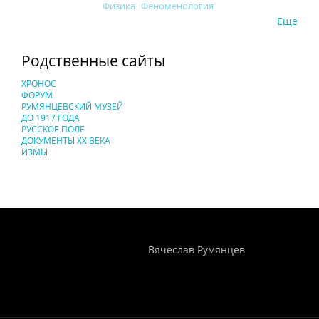
Физика
Феноменология
Еще
Родственные сайты
ХРОНОС
ФОРУМ
РУМЯНЦЕВСКИЙ МУЗЕЙ
ДО 1917 ГОДА
РУССКОЕ ПОЛЕ
ДОКУМЕНТЫ XX ВЕКА
ИЗМЫ
Понятия И Категории - Исторический Проект ХРОНОС
WEB-редактор
Вячеслав Румянцев