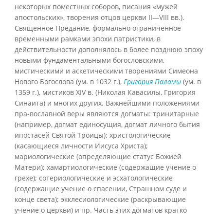
некоторых поместных соборов, писания «мужей
апостольских», творения отцов церкви II—VIII вв.).
Священное Предание, формально ограниченное
временными рамками эпохи патристики, в
действительности дополнялось в более позднюю эпоху
новыми фундаментальными богословскими,
мистическими и аскетическими творениями Симеона
Нового Богослова (ум. в 1032 г.),
Григория Паламы
(ум. в
1359 г.), мистиков XIV в. (Николая Кавасилы, Григория
Синаита) и многих других. Важнейшими положениями
пра-вославной веры являются догматы: тринитарные
(например, догмат единосущия, догмат личного бытия
ипостасей Святой Троицы); христологические
(касающиеся личности Иисуса Христа);
мариологические (определяющие статус Божией
Матери); хамартиологические (содержащие учение о
грехе); сотериологические и эсхатологические
(содержащие учение о спасении, Страшном суде и
конце света); экклесиологические (раскрывающие
учение о церкви) и пр. Часть этих догматов кратко