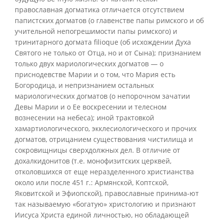
православная догматика отличается отсутствием
папистских догматов (о главенстве папы римского и об
учительной непогрешимости папы римского) и
тринитарного догмата filioque (об исхождении Духа
Святого не только от Отца, но и от Сына); признанием
только двух мариологических догматов — о
приснодевстве Марии и о том, что Мария есть
Богородица, и непризнанием остальных
мариологических догматов (о непорочном зачатии
Девы Марии и о Ее воскресении и телесном
вознесении на небеса); иной трактовкой
хамартиологического, экклесиологического и прочих
догматов, отрицанием существования чистилища и
сокровищницы сверхдолжных дел. В отличие от
дохалкидонитов (т.е. монофизитских церквей,
отколовшихся от еще неразделенного христианства
около или после 451 г.: Армянской, Коптской,
Яковитской и Эфиопской), православные принима-ют
так называемую «богатую» христологию и признают
Иисуса Христа единой личностью, но обладающей