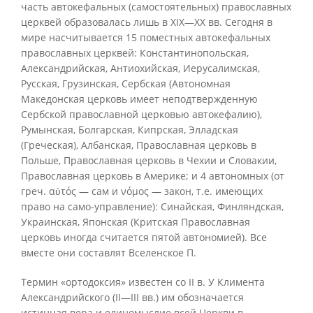
часть автокефальных (самостоятельных) православных
церквей образовалась лишь в XIX—XX вв. Сегодня в
мире насчитывается 15 поместных автокефальных
православных церквей: Константинопольская,
Александрийская, Антиохийская, Иерусалимская,
Русская, Грузинская, Сербская (Автономная
Македонская церковь имеет неподтвержденную
Сербской православной церковью автокефалию),
Румынская, Болгарская, Кипрская, Элладская
(Греческая), Албанская, Православная церковь в
Польше, Православная церковь в Чехии и Словакии,
Православная церковь в Америке; и 4 автономных (от
греч. αὐτός — сам и νόμος — закон, т.е. имеющих
право на само-управление): Синайская, Финляндская,
Украинская, Японская (Критская Православная
церковь иногда считается пятой автономией). Все
вместе они составлят Вселенское П.
Термин «ортодоксия» известен со II в. У Климента
Александрийского (II—III вв.) им обозначается
истинная вера и единомыслие всей Церкви в