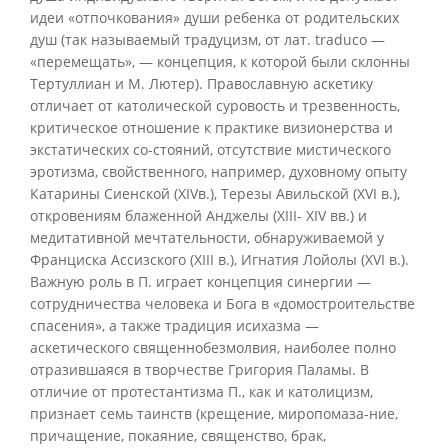
идеи «отпочкования» души ребенка от родительских
душ (так называемый традуцизм, от лат. traduco —
«перемещать», — концепция, к которой были склонны
Тертуллиан и М. Лютер). Православную аскетику
отличает от католической суровость и трезвенность,
критическое отношение к практике визионерства и
экстатических со-стояний, отсутствие мистического
эротизма, свойственного, например, духовному опыту
Катарины Сиенской (XIVв.), Терезы Авильской (XVI в.),
откровениям блаженной Анджелы (XIII- XIV вв.) и
медитативной мечтательности, обнаруживаемой у
Франциска Ассизского (XIII в.), Игнатия Лойолы (XVI в.).
Важную роль в П. играет концепция синергии —
сотрудничества человека и Бога в «домостроительстве
спасения», а также традиция исихазма —
аскетического священнобезмолвия, наиболее полно
отразившаяся в творчестве Григория Паламы. В
отличие от протестантизма П., как и католицизм,
признает семь таинств (крещение, миропомаза-ние,
причащение, покаяние, священство, брак,