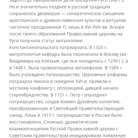
Но и значительно позднее в русской традиции
сохранялось двоеверие — синкретическое смешение
христианских и древнеславянских культов и ритуалов,
частично преодоленное П. лишь в XVI-XVIII вв. Вскоре
после своего образования Православная церковь на
Руси получила статус митрополии
Константинопольского патриархата. В 1325 г.
митрополичья кафедра была перенесена в Москву (из
Владимира-на-Клязьме, где она находилась с 1299 г.), а
в 1448 г. была провозглашена автокефалия. В 1589 г.
было учреждено патриаршество. Церковные реформы
патриарха Никона в середине XVII в. привели к
жесткому конфликту с оппозицией, давшей начало
старообрядчеству. В 1721 г. Петр I упразднил
патриаршество, создав взамен Духовную коллегию,
преобразованную в Святейший правительствующий
синод. Лишь в 1917 г. патриаршество в России было
восстановлено. Сложные, драматические
взаимоотношения Русской Православной церкви с
Советским правительством инициировали появление