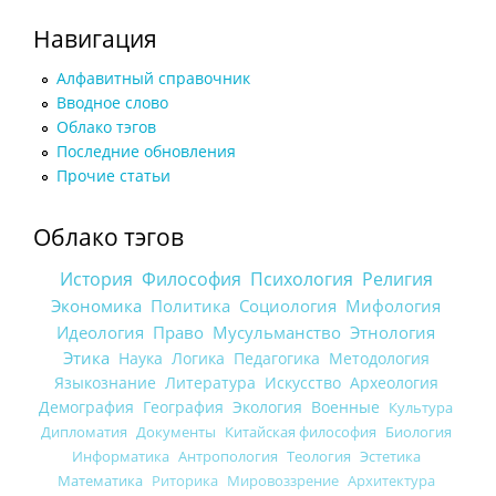
Навигация
Алфавитный справочник
Вводное слово
Облако тэгов
Последние обновления
Прочие статьи
Облако тэгов
История
Философия
Психология
Религия
Экономика
Политика
Социология
Мифология
Идеология
Право
Мусульманство
Этнология
Этика
Наука
Логика
Педагогика
Методология
Языкознание
Литература
Искусство
Археология
Демография
География
Экология
Военные
Культура
Дипломатия
Документы
Китайская философия
Биология
Информатика
Антропология
Теология
Эстетика
Математика
Риторика
Мировоззрение
Архитектура