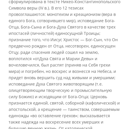
сформулирована в тексте Никео-Константинопольского
Символа веры (IV в.). В его 12 тезисах
провозглашаются: монотеизм и креационизм (вера в
единого Бога, сотворившего мир), исповедание Бога-
Отца, Бога-Сына и Бога-Духа Святого в качестве трех
ипостасей (личностей) единосущной Троицы;
признание того, что Иисус Христос — Бог-Сын, что Он
предвечно рожден от Отца, несотворен, единосущен
Отцу, ради спасения людей сошел на землю,
воплотился «отДуха Свята и Марии Девы» и
вочеловечился, был распят (приняв на Себя грехи
мира) и погребен, но воскрес и вознесся на Небеса, и
придет вновь вершить суд над живыми и умершими;
исповедание Духа Святого животворящим (т.е.
олицетворяющим творческую и промыслительную
силу Божию) и исходящим от Бога-Огца; Церковь
признается единой, святой, соборной (кафолической) и
апостольской, а крещение — таинством, совершаемым
единожды «во оставление грехов»; высказывается
также надежда на воскресение всех умерших и
будущую вечную жизнь. От католической