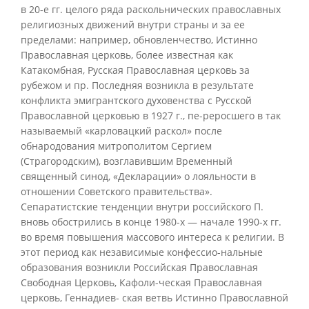
в 20-е гг. целого ряда раскольнических православных
религиозных движений внутри страны и за ее
пределами: например, обновленчество, Истинно
Православная церковь, более известная как
Катакомбная, Русская Православная церковь за
рубежом и пр. Последняя возникла в результате
конфликта эмигрантского духовенства с Русской
Православной церковью в 1927 г., пе-реросшего в так
называемый «карловацкий раскол» после
обнародования митрополитом Сергием
(Страгородским), возглавившим Временный
священный синод, «Декларации» о лояльности в
отношении Советского правительства».
Сепаратистские тенденции внутри российского П.
вновь обострились в конце 1980-х — начале 1990-х гг.
во время повышения массового интереса к религии. В
этот период как независимые конфессио-нальные
образования возникли Российская Православная
Свободная Церковь, Кафоли-ческая Православная
церковь, Геннадиев- ская ветвь Истинно Православной