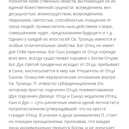
полнотой боже-ственных свойств, вытекающей из их
единой божественной сущности: всеведением, вез-
десущностью, всемогуществом, возрождением,
творением, святостью, способностью очищения от
греха людей, промыслитель ным действием з мире,
совершением чудес, предсказанием будущего и т.д.
Однако у каждой из ипостасей Св. Троицы имеются и
особые отличительные свойства: Бог-Отец не имеет
для Себя причины; Бог-Сын рожден от Отца «прежде
всех век», всегда существовал наравне с Богом-Отцом;
Бог-Дух Святой предвечно исходит от Отца, пребывает
в Сыне, ниспосылается в мир как Утешитель от Отца
Сыном. Осмысляя иерархические отношения внутри
Св. Троицы, П. отвергло субординационизм (по
которому Христос подчинен Отцу), пневматомахизм
(Дух подчинен Двоице: Отцу и Сыну), модализм (Отец,
Сын и Дух — суть различные имена одной личности) и
патрипассионизм (утверждавший, что на кресте
страдал Отец). В учении о душе (анималогии) П. стоит
на позиции креационизма, признавая, что каждая
душа индивидуально творится Богом, и не допускает