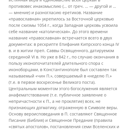
противовес инакомыслию (… от греч. … — другой и …
— мнение) и разногласию еретиков. Название
«православная» укрепилось за Восточной церковью
после схизмы 1054 г., когда Западная церковь усвоила
себе название «католическая». До этого времени
название «православная» встречается всего в двух
документах: в рескрипте Епифания Кипрского конца IV
в. и в житии преп. Саввы Освященного, датируемом
серединой VI в. Но уже в 842 г., по случаю окончания в
пользу иконопочитателей длительного спора с
иконоборцами, в Константинополе был составлен так
называемый «чин П.», совершаемый в «неделю П.»
(т.е. в первое воскресенье Великого поста).
Центральным моментом этого богослужения является
анафематствование (т.е. публичное заявление о
непричастности к П., а не проклятие) всех, не
признающих догматику, отраженную в Символе веры.
Основу вероисповедания в П. составляют Священное
Писание (Библия) и Священное Предание (правила
«святых апостолов», постановления семи Вселенских и