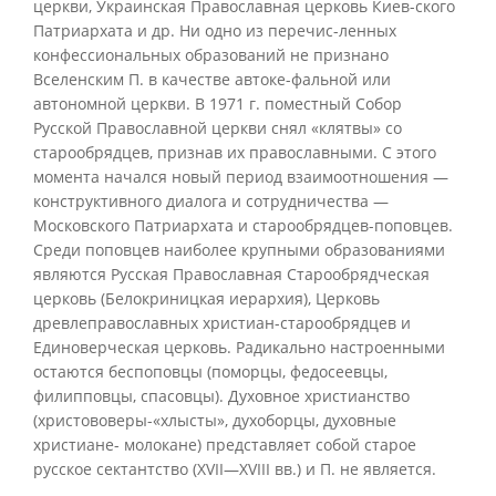
церкви, Украинская Православная церковь Киев-ского
Патриархата и др. Ни одно из перечис-ленных
конфессиональных образований не признано
Вселенским П. в качестве автоке-фальной или
автономной церкви. В 1971 г. поместный Собор
Русской Православной церкви снял «клятвы» со
старообрядцев, признав их православными. С этого
момента начался новый период взаимоотношения —
конструктивного диалога и сотрудничества —
Московского Патриархата и старообрядцев-поповцев.
Среди поповцев наиболее крупными образованиями
являются Русская Православная Старообрядческая
церковь (Белокриницкая иерархия), Церковь
древлеправославных христиан-старообрядцев и
Единоверческая церковь. Радикально настроенными
остаются беспоповцы (поморцы, федосеевцы,
филипповцы, спасовцы). Духовное христианство
(христововеры-«хлысты», духоборцы, духовные
христиане- молокане) представляет собой старое
русское сектантство (XVII—XVIII вв.) и П. не является.