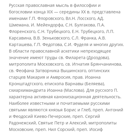
Русская православная мысль в философии и
богословии конца XIX — середины XX в. представлена
именами Г.П. Флоровского, Вл.Н. Лосского, АД.
Шмемана, И. Мейендорфа, С.Н. Булгакова, П.А.
Флоренского, С.Н. Трубецкого, Е.Н. Трубецкого, Л.П.
Карсавина, В.В. Зеньковского, С.Л. Франка, А.В.
Карташева, Г.П. Федотова, С.И. Фуделя и многих других.
В области православной аскетики непреходящее
значение имеют труды св. Филарета (Дроздова),
митрополита Московского, св. Игнатия Брянчанинова,
св. Феофана Затворника Вышинского, оптинских
старцев Макария и Амвросия, прав. Иоанна
Кронштадтского, епископа Варнавы (Беляева),
схиархимандрита Иоанна (Маслова). Для русского П.
характерна активная канонизационная деятельность.
Наиболее известными и почитаемыми русскими
святыми являются князья Борис и Глеб, преп. Антоний
и Феодосий Киево-Печерские, преп. Сергий
Радонежский, Святые Петр и Алексий, митрополиты
Московские, преп. Нил Сорский, преп. Иосиф