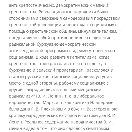
антикрепостнических, демократических чаяний
крестьянства. Революционные народники были
сторонниками свержения самодержавия посредством
крестьянской революции и перехода к социализму с
помощью крестьянской общины, минуя капитализм. Н.
представляло собой противоречивое соединение
радикальной буржуазно-демократической
антифеодальной программы с идеями утопического
социализма. В ходе развития капитализма, когда
крестьянство стало расслаиваться на сельскую
буржуазию и сельский пролетариат, „раскололся и
старый русский крестьянский социализм, уступив
место, с одной стороны, рабочему социализму; с
другой - выродившись в пошлый мещанский
радикализм" (В. И. Ленин), т. е. в либеральное
народничество. Марксистская критика Н. впервые
была дана Г. В. Плехановым в 80-е гг. Всестороннюю
критику народнических взглядов и тактики дал В. И.
Ленин. Реальное содержание народничества В. И.
Ленин видел в том, что оно являлось симптомом