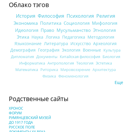
Облако тэгов
История
Философия
Психология
Религия
Экономика
Политика
Социология
Мифология
Идеология
Право
Мусульманство
Этнология
Этика
Наука
Логика
Педагогика
Методология
Языкознание
Литература
Искусство
Археология
Демография
География
Экология
Военные
Культура
Дипломатия
Документы
Китайская философия
Биология
Информатика
Антропология
Теология
Эстетика
Математика
Риторика
Мировоззрение
Архитектура
Физика
Феноменология
Еще
Родственные сайты
ХРОНОС
ФОРУМ
РУМЯНЦЕВСКИЙ МУЗЕЙ
ДО 1917 ГОДА
РУССКОЕ ПОЛЕ
ДОКУМЕНТЫ XX ВЕКА