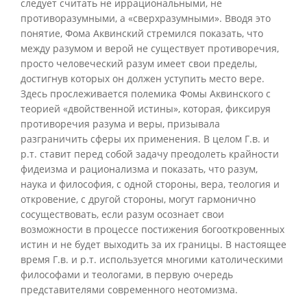
следует считать не иррациональными, не
противоразумными, а «сверхразумными». Вводя это
понятие, Фома Аквинский стремился показать, что
между разумом и верой не существует противоречия,
просто человеческий разум имеет свои пределы,
достигнув которых он должен уступить место вере.
Здесь прослеживается полемика Фомы Аквинского с
теорией «двойственной истины», которая, фиксируя
противоречия разума и веры, призывала
разграничить сферы их применения. В целом Г.в. и
р.т. ставит перед собой задачу преодолеть крайности
фидеизма и рационализма и показать, что разум,
наука и философия, с одной стороны, вера, теология и
откровение, с другой стороны, могут гармонично
сосуществовать, если разум осознает свои
возможности в процессе постижения богооткровенных
истин и не будет выходить за их границы. В настоящее
время Г.в. и р.т. используется многими католическими
философами и теологами, в первую очередь
представителями современного неотомизма.