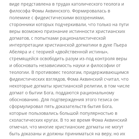
виде представлена в трудах католического теолога и
философа Фомы Аквинского. Формировалась в
полемике с фидеистическими воззрениями,
сторонники которых подчеркивали, что только на пути
веры возможно признание истинности христианских
догматов, с попытками рационалистической
интерпретации христианской догматики в духе Пьера
Абеляра и с теорией «двойственной истины»,
стремящейся освободить разум из-под контроля веры
и обосновать независимость науки и философии от
теологии. В противовес теологам, придерживающимся
фидеистических взглядов, Фома Аквинский считал, что
некоторые догматы христианской религии, в том числе
догмат о бытии Бога, поддаются рациональному
обоснованию. Для подтверждения этого тезиса он
сформулировал пять доказательств бытия Бога,
которые пользовались большой популярностью в
схоластических кругах. В то же время Фома Аквинский
отмечал, что многие христианские догматы не могут
быть доказаны и должны приниматься на веру, но их