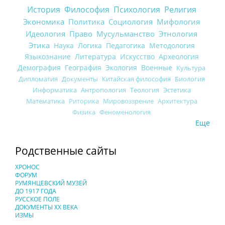
История
Философия
Психология
Религия
Экономика
Политика
Социология
Мифология
Идеология
Право
Мусульманство
Этнология
Этика
Наука
Логика
Педагогика
Методология
Языкознание
Литература
Искусство
Археология
Демография
География
Экология
Военные
Культура
Дипломатия
Документы
Китайская философия
Биология
Информатика
Антропология
Теология
Эстетика
Математика
Риторика
Мировоззрение
Архитектура
Физика
Феноменология
Еще
Родственные сайты
ХРОНОС
ФОРУМ
РУМЯНЦЕВСКИЙ МУЗЕЙ
ДО 1917 ГОДА
РУССКОЕ ПОЛЕ
ДОКУМЕНТЫ XX ВЕКА
ИЗМЫ