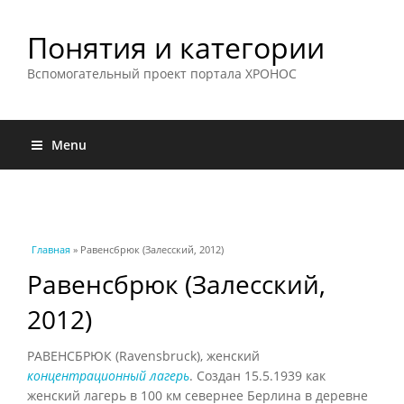
Понятия и категории
Вспомогательный проект портала ХРОНОС
Menu
Вы здесь
Главная
» Равенсбрюк (Залесский, 2012)
Равенсбрюк (Залесский,
2012)
РАВЕНСБРЮК (Ravensbruck), женский
концентрационный лагерь
. Создан 15.5.1939 как
женский лагерь в 100 км севернее Берлина в деревне