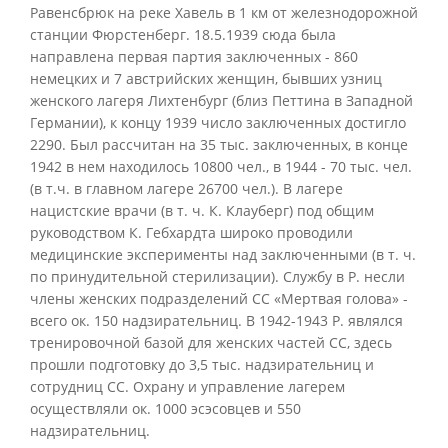
Равенсбрюк на реке Хавель в 1 км от железнодорожной
станции Фюрстенберг. 18.5.1939 сюда была
направлена первая партия заключенных - 860
немецких и 7 австрийских женщин, бывших узниц
женского лагеря Лихтенбург (близ Петтина в Западной
Германии), к концу 1939 число заключенных достигло
2290. Был рассчитан на 35 тыс. заключенных, в конце
1942 в нем находилось 10800 чел., в 1944 - 70 тыс. чел.
(в т.ч. в главном лагере 26700 чел.). В лагере
нацистские врачи (в т. ч. К. Клауберг) под общим
руководством К. Гебхардта широко проводили
медицинские эксперименты над заключенными (в т. ч.
по принудительной стерилизации). Службу в Р. несли
члены женских подразделений СС «Мертвая голова» -
всего ок. 150 надзирательниц. В 1942-1943 Р. являлся
тренировочной базой для женских частей СС, здесь
прошли подготовку до 3,5 тыс. надзирательниц и
сотрудниц СС. Охрану и управление лагерем
осуществляли ок. 1000 эсэсовцев и 550
надзирательниц.