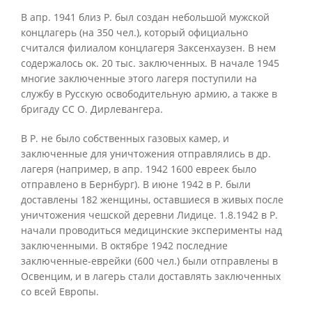
В апр. 1941 близ Р. был создан небольшой мужской
концлагерь (на 350 чел.), который официально
считался филиалом концлагеря Заксенхаузен. В нем
содержалось ок. 20 тыс. заключенных. В начале 1945
многие заключенные этого лагеря поступили на
службу в Русскую освободительную армию, а также в
бригаду СС О. Дирлевангера.
В Р. не было собственных газовых камер, и
заключенные для уничтожения отправлялись в др.
лагеря (например, в апр. 1942 1600 евреек было
отправлено в Бернбург). В июне 1942 в Р. были
доставлены 182 женщины, оставшиеся в живых после
уничтожения чешской деревни Лидице. 1.8.1942 в Р.
начали проводиться медицинские эксперименты над
заключенными. В октябре 1942 последние
заключенные-еврейки (600 чел.) были отправлены в
Освенцим, и в лагерь стали доставлять заключенных
со всей Европы.