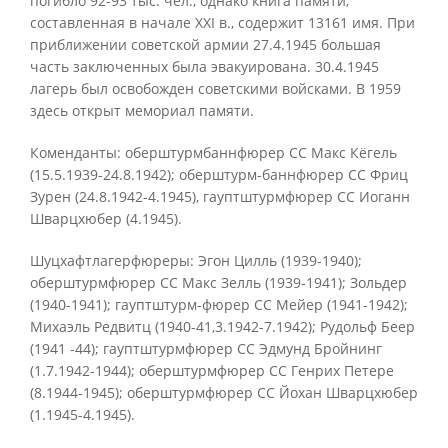
погибло 92-93 тыс. чел., однако книга памяти,
составленная в начале XXI в., содержит 13161 имя. При
приближении советской армии 27.4.1945 большая
часть заключенных была эвакуирована. 30.4.1945
лагерь был освобожден советскими войсками. В 1959
здесь открыт мемориал памяти.
Коменданты: оберштурмбаннфюрер СС Макс Кёгель
(15.5.1939-24.8.1942); оберштурм-баннфюрер СС Фриц
Зурен (24.8.1942-4.1945), гауптштурмфюрер СС Иоганн
Шварцхюбер (4.1945).
Шуцхафтлагерфюреры: Эгон Цилль (1939-1940);
оберштурмфюрер СС Макс Зелль (1939-1941); Зольдер
(1940-1941); гауптштурм-фюрер СС Мейер (1941-1942);
Михаэль Редвитц (1940-41,3.1942-7.1942); Рудольф Беер
(1941 -44); гауптштурмфюрер СС Эдмунд Бройнинг
(1.7.1942-1944); оберштурмфюрер СС Генрих Петере
(8.1944-1945); оберштурмфюрер СС Йохан Шварцхюбер
(1.1945-4.1945).