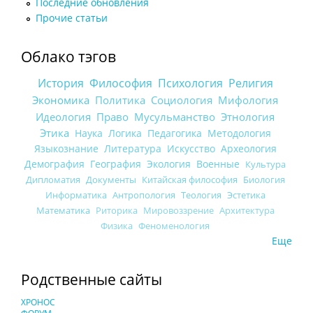
Последние обновления
Прочие статьи
Облако тэгов
История
Философия
Психология
Религия
Экономика
Политика
Социология
Мифология
Идеология
Право
Мусульманство
Этнология
Этика
Наука
Логика
Педагогика
Методология
Языкознание
Литература
Искусство
Археология
Демография
География
Экология
Военные
Культура
Дипломатия
Документы
Китайская философия
Биология
Информатика
Антропология
Теология
Эстетика
Математика
Риторика
Мировоззрение
Архитектура
Физика
Феноменология
Еще
Родственные сайты
ХРОНОС