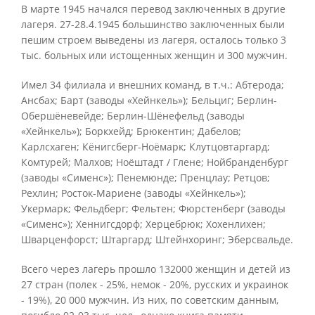
В марте 1945 начался перевод заключенных в другие
лагеря. 27-28.4.1945 большинство заключенных были
пешим строем выведены из лагеря, осталось только 3
тыс. больных или истощенных женщин и 300 мужчин.
Имел 34 филиала и внешних команд, в т.ч.: Абтерода;
Ансбах; Барт (заводы «Хейнкель»); Бельциг; Берлин-
Обершёневейде; Берлин-Шёнефельд (заводы
«Хейнкель»); Боркхейд; Брюкентин; Дабелов;
Карлсхаген; Кёнигсберг-Ноёмарк; Клутцовтаргард;
Комтурей; Малхов; Ноёштадт / Глене; Нойбранденбург
(заводы «Сименс»); Пенемюнде; Пренцлау; Ретцов;
Рехлин; Росток-Мариене (заводы «Хейнкель»);
Укермарк; Фельдберг; Фельтен; Фюрстенберг (заводы
«Сименс»); Хеннигсдорф; Херцебрюк; Хохенлихен;
Шварценфорст; Штаргард; Штейнхоринг; Эберсвальде.
Всего через лагерь прошло 132000 женщин и детей из
27 стран (полек - 25%, немок - 20%, русских и украинок
- 19%), 20 000 мужчин. Из них, по советским данным,