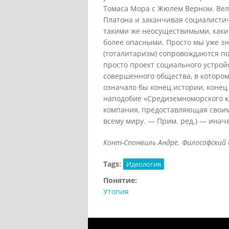
Томаса Мора с Жюлем Верном. Вел
Платона и заканчивая социалистич
такими же неосуществимыми, каким
более опасными. Просто мы уже з
(тоталитаризм) сопровождаются по
просто проект социального устрой
совершенного общества, в котором
означало бы конец истории, конец
наподобие «Средиземноморского кл
компания, предоставляющая своим
всему миру. — Прим. ред.) — иначе
Конт-Спонвиль Андре. Философский сло
Tags:
Идеология
Понятие:
Утопия