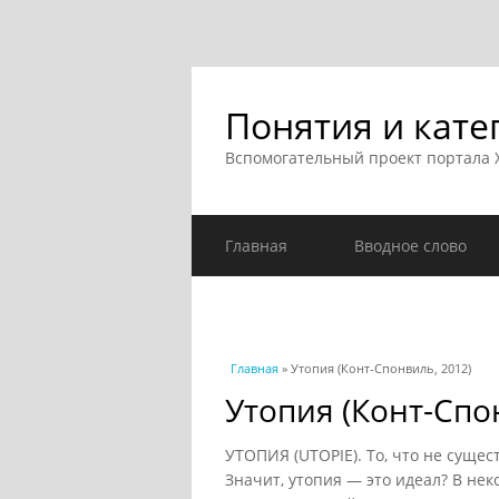
Понятия и кате
Вспомогательный проект портала
Главная
Вводное слово
Вы здесь
Главная
» Утопия (Конт-Спонвиль, 2012)
Утопия (Конт-Спо
УТОПИЯ (UTOPIE). То, что не сущест
Значит, утопия — это идеал? В не