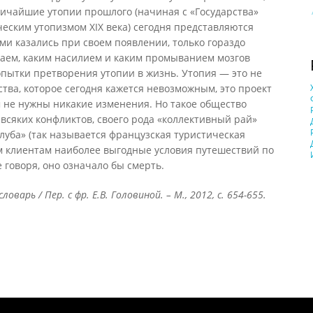
ичайшие утопии прошлого (начиная с «Государства»
еским утопизмом XIX века) сегодня представляются
и казались при своем появлении, только гораздо
наем, каким насилием и каким промыванием мозгов
пытки претворения утопии в жизнь. Утопия — это не
ства, которое сегодня кажется невозможным, это проект
 не нужны никакие изменения. Но такое общество
 всяких конфликтов, своего рода «коллективный рай»
уба» (так называется французская туристическая
 клиентам наиболее выгодные условия путешествий по
 говоря, оно означало бы смерть.
варь / Пер. с фр. Е.В. Головиной. – М., 2012, с. 654-655.