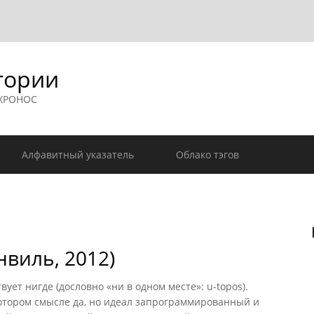
гории
 ХРОНОС
Алфавитный указатель
Облако тэгов
нвиль, 2012)
вует нигде (дословно «ни в одном месте»: u-topos).
котором смысле да, но идеал запрограммированный и