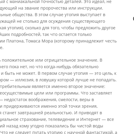
й с маниакальной точностью деталей. Это идеал, не
дующий на звание пророчества или инструкции.
ные общества. В этом случае утопия выступает в
лужащей не столько для осуждения существующего
кая утопия), сколько для того, чтобы предложить другое
ших подробностей, так что остается только
ии Платона, Томаса Мора (которому принадлежит честь
е.
ь положительное или отрицательное значение. В
чего пока нет, но что когда-нибудь обязательно
 и быть не может. В первом случае утопия — это цель, к
тором — иллюзия, в ловушку которой лучше не попадать.
отребительным является именно второе значение:
еосуществимые цели или программы. Что заставляет
 недостаток воображения, смелости, веры в
и придерживаются именно этой точки зрения,
я станет завтрашней реальностью. И приводят в
циальное страхование, телевидение и Интернет — все
тий назад кому угодно показались бы чистой воды
Что не следует путать утопию с научной фантастикой, а