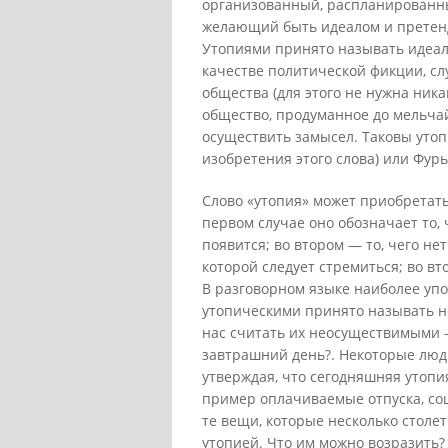
организованный, распланированны
желающий быть идеалом и претен
Утопиями принято называть идеаль
качестве политической фикции, с
общества (для этого не нужна ника
общество, продуманное до мельчай
осуществить замысел. Таковы утоп
изобретения этого слова) или Фурь
Слово «утопия» может приобретат
первом случае оно обозначает то, 
появится; во втором — то, чего нет
которой следует стремиться; во в
В разговорном языке наиболее уп
утопическими принято называть н
нас считать их неосуществимыми —
завтрашний день?. Некоторые люд
утверждая, что сегодняшняя утопи
пример оплачиваемые отпуска, со
те вещи, которые несколько столе
утопией. Что им можно возразить? 